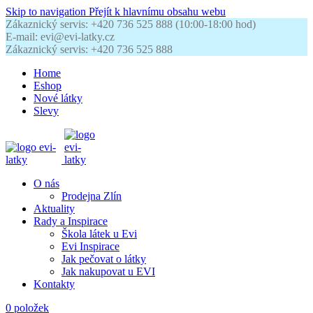
Skip to navigation
Přejít k hlavnímu obsahu webu
Zákaznický servis: +420 736 525 888 (10:00-18:00 hod)
E-mail: evi@evi-latky.cz
Zákaznický servis: +420 736 525 888
Home
Eshop
Nové látky
Slevy
O nás
Prodejna Zlín
Aktuality
Rady a Inspirace
Škola látek u Evi
Evi Inspirace
Jak pečovat o látky
Jak nakupovat u EVI
Kontakty
0
položek