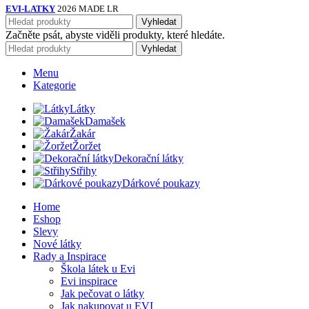
EVI-LATKY
2026 MADE LR
Vyhledat
Začněte psát, abyste viděli produkty, které hledáte.
Vyhledat
Menu
Kategorie
Látky
Damašek
Žakár
Žoržet
Dekorační látky
Střihy
Dárkové poukazy
Home
Eshop
Slevy
Nové látky
Rady a Inspirace
Škola látek u Evi
Evi inspirace
Jak pečovat o látky
Jak nakupovat u EVI