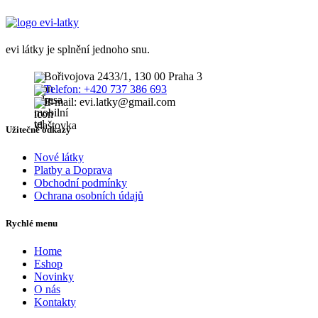
evi látky je splnění jednoho snu.
Bořivojova 2433/1, 130 00 Praha 3
Telefon: +420 737 386 693
E-mail: evi.latky@gmail.com
Užitečné odkazy
Nové látky
Platby a Doprava
Obchodní podmínky
Ochrana osobních údajů
Rychlé menu
Home
Eshop
Novinky
O nás
Kontakty