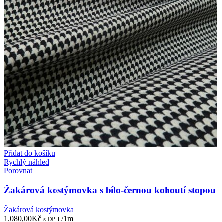
Přidat do košíku
Rychlý náhled
Porovnat
Žakárová kostýmovka s bílo-černou kohoutí stopou
Žakárová kostýmovka
1.080,00
Kč
/1m
s DPH