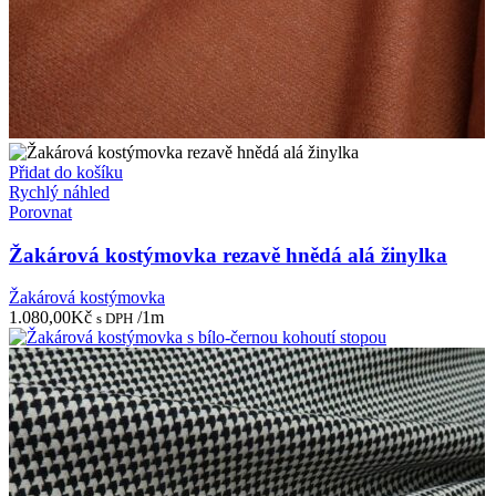
Přidat do košíku
Rychlý náhled
Porovnat
Žakárová kostýmovka rezavě hnědá alá žinylka
Žakárová kostýmovka
1.080,00
Kč
/1m
s DPH