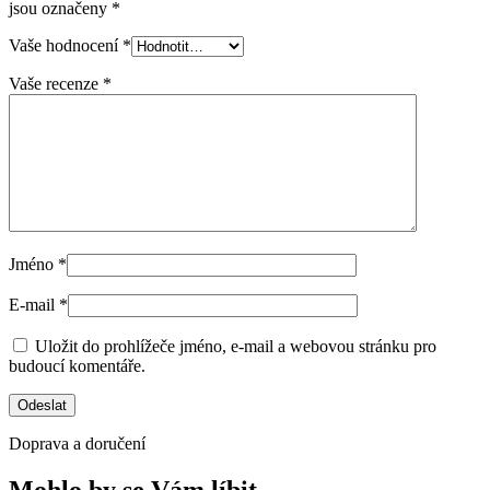
jsou označeny
*
Vaše hodnocení
*
Vaše recenze
*
Jméno
*
E-mail
*
Uložit do prohlížeče jméno, e-mail a webovou stránku pro
budoucí komentáře.
Doprava a doručení
Mohlo by se Vám líbit…