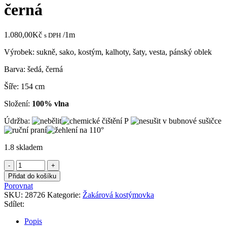
černá
1.080,00
Kč
/1m
s DPH
Výrobek: sukně, sako, kostým, kalhoty, šaty, vesta, pánský oblek
Barva: šedá, černá
Šíře: 154 cm
Složení:
100% vlna
Údržba:
1.8 skladem
Žakárová
kostýmovka
Přidat do košíku
šedo-
Porovnat
černá
SKU:
28726
Kategorie:
Žakárová kostýmovka
množství
Sdílet:
Popis