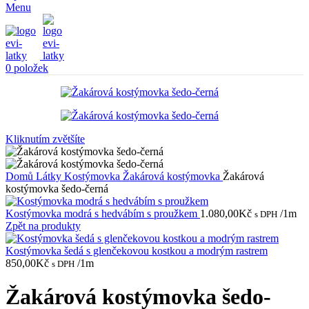
Menu
0
položek
Kliknutím zvětšíte
Domů
Látky
Kostýmovka
Žakárová kostýmovka
Žakárová
kostýmovka šedo-černá
Kostýmovka modrá s hedvábím s proužkem
1.080,00
Kč
/1m
s DPH
Zpět na produkty
Kostýmovka šedá s glenčekovou kostkou a modrým rastrem
850,00
Kč
/1m
s DPH
Žakárová kostýmovka šedo-