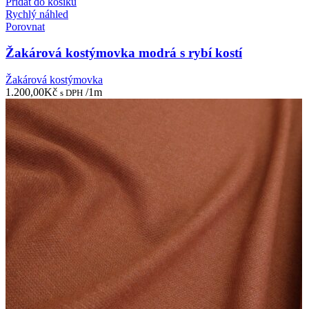
Přidat do košíku
Rychlý náhled
Porovnat
Žakárová kostýmovka modrá s rybí kostí
Žakárová kostýmovka
1.200,00
Kč
/1m
s DPH