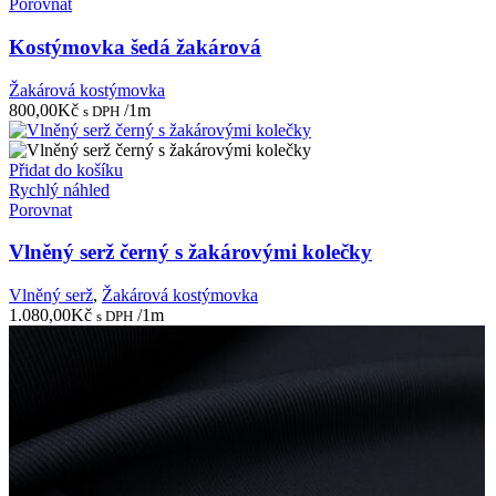
Porovnat
Kostýmovka šedá žakárová
Žakárová kostýmovka
800,00
Kč
/1m
s DPH
Přidat do košíku
Rychlý náhled
Porovnat
Vlněný serž černý s žakárovými kolečky
Vlněný serž
,
Žakárová kostýmovka
1.080,00
Kč
/1m
s DPH