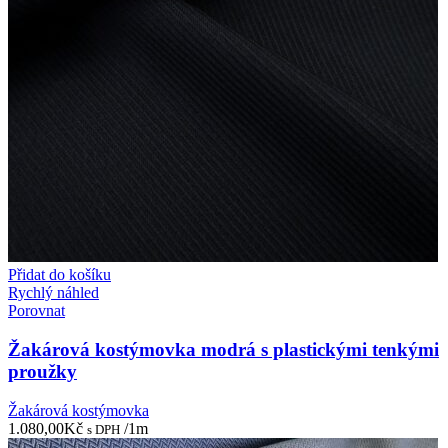
Přidat do košíku
Rychlý náhled
Porovnat
Žakárová kostýmovka modrá s plastickými tenkými
proužky
Žakárová kostýmovka
1.080,00
Kč
/1m
s DPH