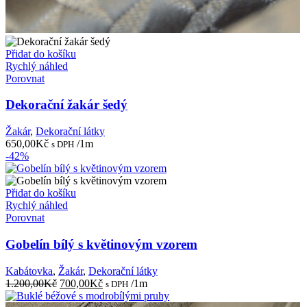
Přidat do košíku
Rychlý náhled
Porovnat
Dekorační žakár šedý
Žakár
,
Dekorační látky
650,00
Kč
/1m
s DPH
-42%
Přidat do košíku
Rychlý náhled
Porovnat
Gobelín bílý s květinovým vzorem
Kabátovka
,
Žakár
,
Dekorační látky
Původní
Aktuální
1.200,00
Kč
700,00
Kč
/1m
s DPH
cena
cena