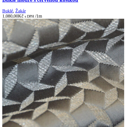
Buklé
,
Žakár
1.080,00
Kč
/1m
s DPH