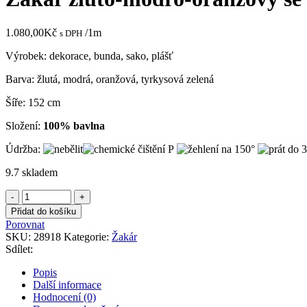
1.080,00
Kč
/1m
s DPH
Výrobek: dekorace, bunda, sako, plášť
Barva: žlutá, modrá, oranžová, tyrkysová zelená
Šíře: 152 cm
Složení:
100% bavlna
Údržba:
9.7 skladem
Žakár
žluto-
Přidat do košíku
modro-
Porovnat
oranžový
SKU:
28918
Kategorie:
Žakár
se
Sdílet:
secesním
vzorem
Popis
množství
Další informace
Hodnocení (0)