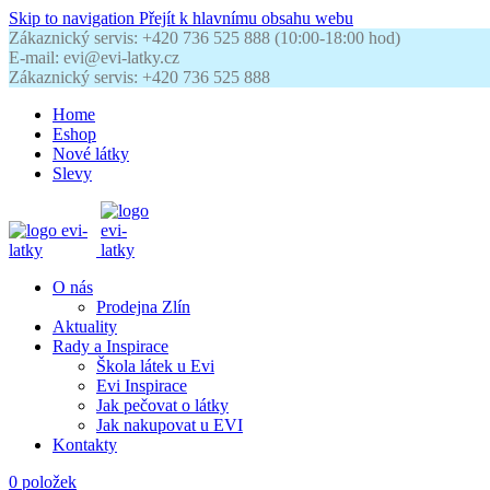
Skip to navigation
Přejít k hlavnímu obsahu webu
Zákaznický servis: +420 736 525 888 (10:00-18:00 hod)
E-mail: evi@evi-latky.cz
Zákaznický servis: +420 736 525 888
Home
Eshop
Nové látky
Slevy
O nás
Prodejna Zlín
Aktuality
Rady a Inspirace
Škola látek u Evi
Evi Inspirace
Jak pečovat o látky
Jak nakupovat u EVI
Kontakty
0
položek