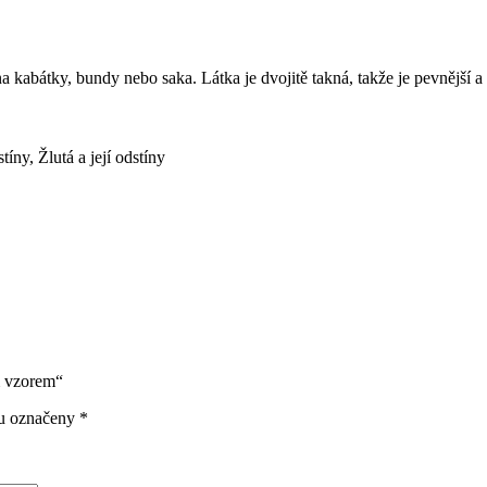
 kabátky, bundy nebo saka. Látka je dvojitě takná, takže je pevnější a 
stíny
,
Žlutá a její odstíny
m vzorem“
ou označeny
*