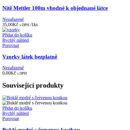
Nitě Mettler 100m vhodné k objednané látce
Nezařazené
35,00
Kč
/1ks
s DPH
Přidat do košíku
Rychlý náhled
Porovnat
Vzorky látek bezplatně
Nezařazené
0,00
Kč
s DPH
Související produkty
Přidat do košíku
Rychlý náhled
Porovnat
Buklé modré s červenou kostkou