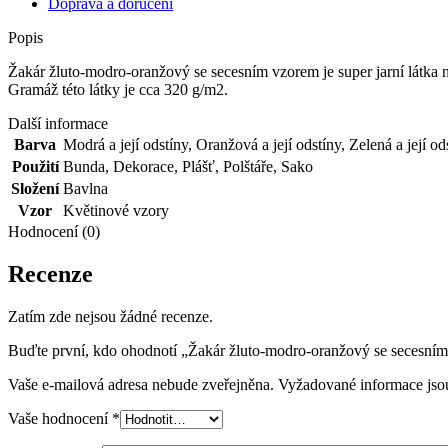
Doprava a doručení
Popis
Žakár žluto-modro-oranžový se secesním vzorem je super jarní látka na
Gramáž této látky je cca 320 g/m2.
Další informace
Barva
Modrá a její odstíny
,
Oranžová a její odstíny
,
Zelená a její od
Použití
Bunda
,
Dekorace
,
Plášť
,
Polštáře
,
Sako
Složení
Bavlna
Vzor
Květinové vzory
Hodnocení (0)
Recenze
Zatím zde nejsou žádné recenze.
Buďte první, kdo ohodnotí „Žakár žluto-modro-oranžový se secesní
Vaše e-mailová adresa nebude zveřejněna.
Vyžadované informace js
Vaše hodnocení
*