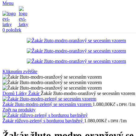
Menu
0
položek
Kliknutím zvětšíte
Domů
Látky
Žakár
Žakár žluto-modro-oranžový se secesním vzorem
Žakár žluto-modro-zelený se secesním vzorem
1.080,00
Kč
/1m
s DPH
Zpět na produkty
Žakár růžovo-zelený s bordurou bavlněný
1.080,00
Kč
/1m
s DPH
Žakár žluto-modro-oranžový se