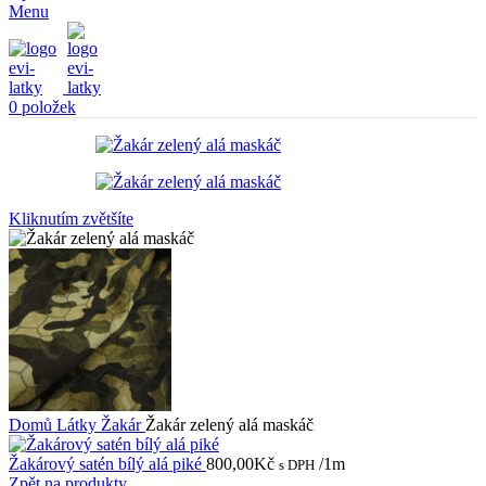
Menu
0
položek
Kliknutím zvětšíte
Domů
Látky
Žakár
Žakár zelený alá maskáč
Žakárový satén bílý alá piké
800,00
Kč
/1m
s DPH
Zpět na produkty