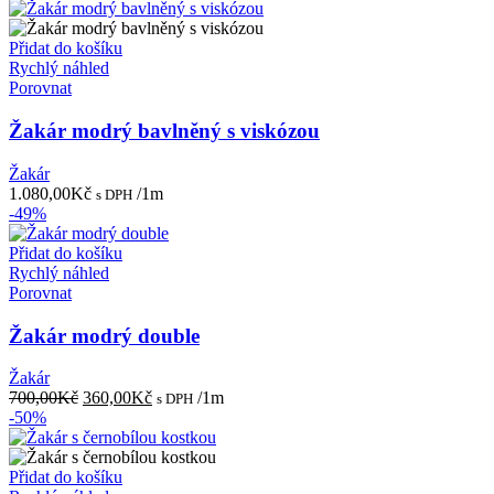
cena
cena
byla:
je:
1.500,00Kč.
800,00Kč.
Přidat do košíku
Rychlý náhled
Porovnat
Žakár modrý bavlněný s viskózou
Žakár
1.080,00
Kč
/1m
s DPH
-49%
Přidat do košíku
Rychlý náhled
Porovnat
Žakár modrý double
Žakár
Původní
Aktuální
700,00
Kč
360,00
Kč
/1m
s DPH
cena
cena
-50%
byla:
je:
700,00Kč.
360,00Kč.
Přidat do košíku