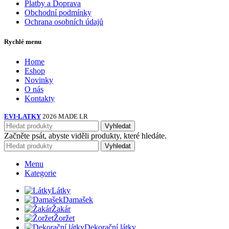
Platby a Doprava
Obchodní podmínky
Ochrana osobních údajů
Rychlé menu
Home
Eshop
Novinky
O nás
Kontakty
EVI-LATKY
2026 MADE LR
Vyhledat
Začněte psát, abyste viděli produkty, které hledáte.
Vyhledat
Menu
Kategorie
Látky
Damašek
Žakár
Žoržet
Dekorační látky