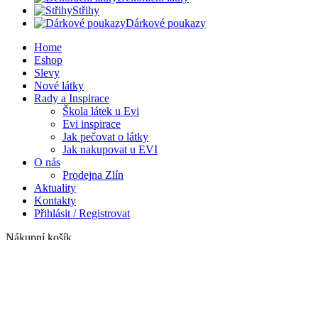
Střihy
Dárkové poukazy
Home
Eshop
Slevy
Nové látky
Rady a Inspirace
Škola látek u Evi
Evi inspirace
Jak pečovat o látky
Jak nakupovat u EVI
O nás
Prodejna Zlín
Aktuality
Kontakty
Přihlásit / Registrovat
Nákupní košík
Zavřít
Přihlásit se
Zavřít
Ještě nemáte účet?