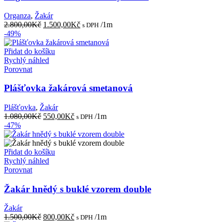
Organza
,
Žakár
Původní
Aktuální
2.800,00
Kč
1.500,00
Kč
/1m
s DPH
cena
cena
-49%
byla:
je:
2.800,00Kč.
1.500,00Kč.
Přidat do košíku
Rychlý náhled
Porovnat
Plášťovka žakárová smetanová
Plášťovka
,
Žakár
Původní
Aktuální
1.080,00
Kč
550,00
Kč
/1m
s DPH
cena
cena
-47%
byla:
je:
1.080,00Kč.
550,00Kč.
Přidat do košíku
Rychlý náhled
Porovnat
Žakár hnědý s buklé vzorem double
Žakár
Původní
Aktuální
1.500,00
Kč
800,00
Kč
/1m
s DPH