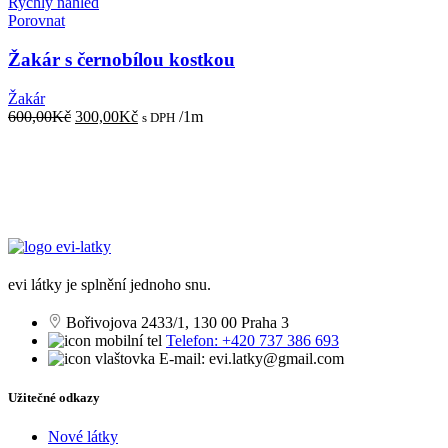
Rychlý náhled
Porovnat
Žakár s černobílou kostkou
Žakár
Původní
Aktuální
600,00
Kč
300,00
Kč
/1m
s DPH
cena
cena
byla:
je:
600,00Kč.
300,00Kč.
evi látky je splnění jednoho snu.
Bořivojova 2433/1, 130 00 Praha 3
Telefon: +420 737 386 693
E-mail: evi.latky@gmail.com
Užitečné odkazy
Nové látky