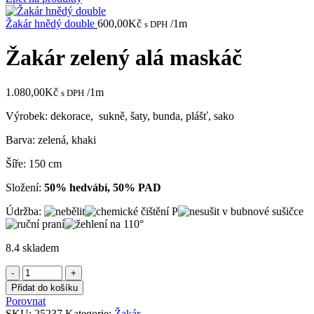
Žakár hnědý double
600,00
Kč
/1m
s DPH
Žakár zelený alá maskáč
1.080,00
Kč
/1m
s DPH
Výrobek: dekorace, sukně, šaty, bunda, plášť, sako
Barva: zelená, khaki
Šíře: 150 cm
Složení:
50% hedvábí, 50% PAD
Údržba:
8.4 skladem
Žakár
zelený
Přidat do košíku
alá
Porovnat
maskáč
SKU:
25237
Kategorie:
Žakár