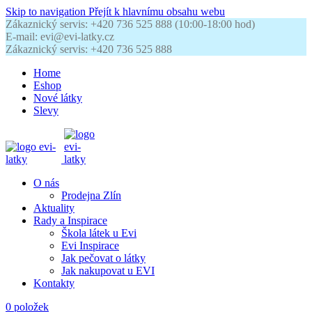
Skip to navigation
Přejít k hlavnímu obsahu webu
Zákaznický servis: +420 736 525 888 (10:00-18:00 hod)
E-mail: evi@evi-latky.cz
Zákaznický servis: +420 736 525 888
Home
Eshop
Nové látky
Slevy
O nás
Prodejna Zlín
Aktuality
Rady a Inspirace
Škola látek u Evi
Evi Inspirace
Jak pečovat o látky
Jak nakupovat u EVI
Kontakty
0
položek