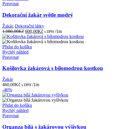
Porovnat
Dekorační žakár světle modrý
Žakár
,
Dekorační látky
Původní
Aktuální
1.080,00
Kč
600,00
Kč
/1m
s DPH
cena
cena
byla:
je:
1.080,00Kč.
600,00Kč.
Přidat do košíku
Rychlý náhled
Porovnat
Košilovka žakárová s bílomodrou kostkou
Žakár
460,00
Kč
/1m
s DPH
-46%
Přidat do košíku
Rychlý náhled
Porovnat
Organza bílá s žakárovou výšivkou