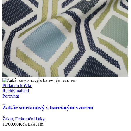
Přidat do košíku
Rychlý náhled
Porovnat
Žakár smetanový s barevným vzorem
Žakár
,
Dekorační látky
1.700,00
Kč
/1m
s DPH