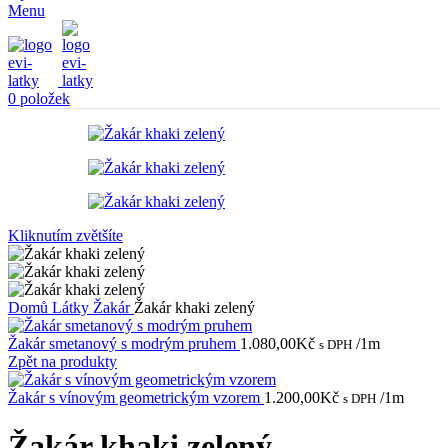
Menu
0
položek
Kliknutím zvětšíte
Domů
Látky
Žakár
Žakár khaki zelený
Žakár smetanový s modrým pruhem
1.080,00
Kč
/1m
s DPH
Zpět na produkty
Žakár s vínovým geometrickým vzorem
1.200,00
Kč
/1m
s DPH
Žakár khaki zelený