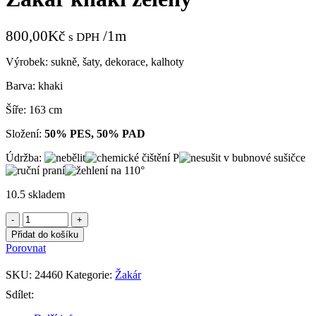
800,00
Kč
/1m
s DPH
Výrobek: sukně, šaty, dekorace, kalhoty
Barva: khaki
Šíře: 163 cm
Složení:
50% PES, 50% PAD
Údržba:
10.5 skladem
Žakár
khaki
Přidat do košíku
zelený
Porovnat
množství
SKU:
24460
Kategorie:
Žakár
Sdílet: