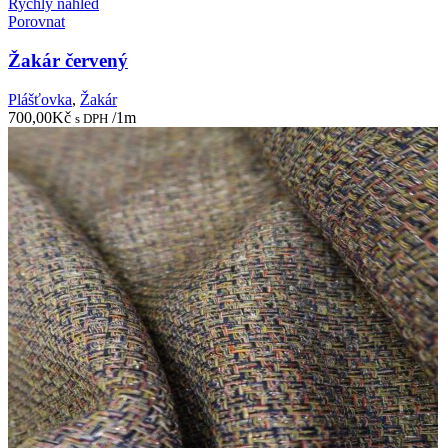
Rychlý náhled
Porovnat
Žakár červený
Plášťovka
,
Žakár
700,00
Kč
/1m
s DPH