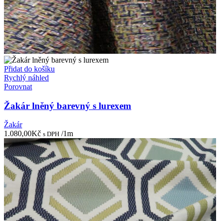
Přidat do košíku
Rychlý náhled
Porovnat
Žakár lněný barevný s lurexem
Žakár
1.080,00
Kč
/1m
s DPH