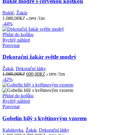
Buklé modré s červenou kostkou
Buklé
,
Žakár
1.080,00
Kč
/1m
s DPH
-44%
Přidat do košíku
Rychlý náhled
Porovnat
Dekorační žakár světle modrý
Žakár
,
Dekorační látky
Původní
Aktuální
1.080,00
Kč
600,00
Kč
/1m
s DPH
cena
cena
-42%
byla:
je:
1.080,00Kč.
600,00Kč.
Přidat do košíku
Rychlý náhled
Porovnat
Gobelín bílý s květinovým vzorem
Kabátovka
,
Žakár
,
Dekorační látky