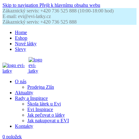
Skip to navigation
Přejít k hlavnímu obsahu webu
Zákaznický servis: +420 736 525 888 (10:00-18:00 hod)
E-mail: evi@evi-latky.cz
Zákaznický servis: +420 736 525 888
Home
Eshop
Nové látky
Slevy
O nás
Prodejna Zlín
Aktuality
Rady a Inspirace
Škola látek u Evi
Evi Inspirace
Jak pečovat o látky
Jak nakupovat u EVI
Kontakty
0
položek