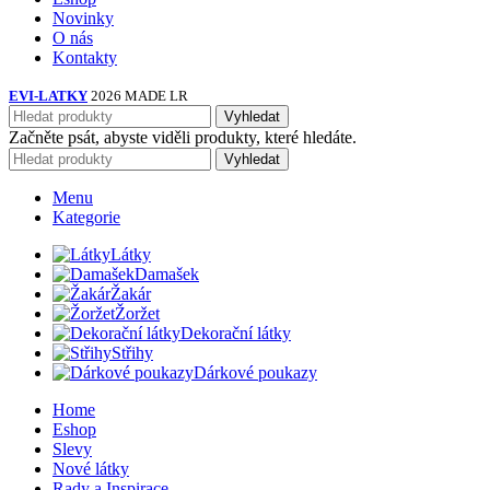
Novinky
O nás
Kontakty
EVI-LATKY
2026 MADE LR
Vyhledat
Začněte psát, abyste viděli produkty, které hledáte.
Vyhledat
Menu
Kategorie
Látky
Damašek
Žakár
Žoržet
Dekorační látky
Střihy
Dárkové poukazy
Home
Eshop
Slevy
Nové látky
Rady a Inspirace