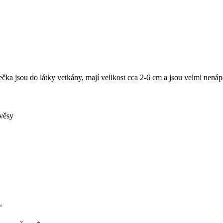
čka jsou do látky vetkány, mají velikost cca 2-6 cm a jsou velmi nená
věsy
“