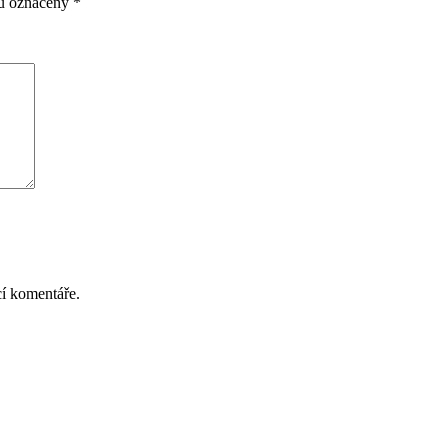
ou označeny
*
cí komentáře.