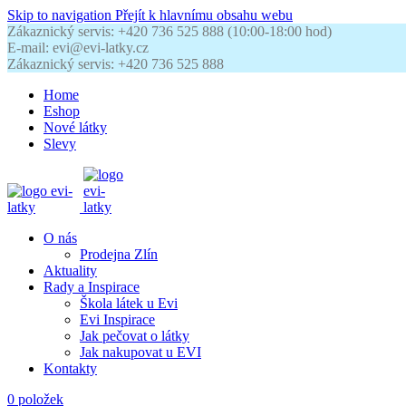
Skip to navigation
Přejít k hlavnímu obsahu webu
Zákaznický servis: +420 736 525 888 (10:00-18:00 hod)
E-mail: evi@evi-latky.cz
Zákaznický servis: +420 736 525 888
Home
Eshop
Nové látky
Slevy
O nás
Prodejna Zlín
Aktuality
Rady a Inspirace
Škola látek u Evi
Evi Inspirace
Jak pečovat o látky
Jak nakupovat u EVI
Kontakty
0
položek