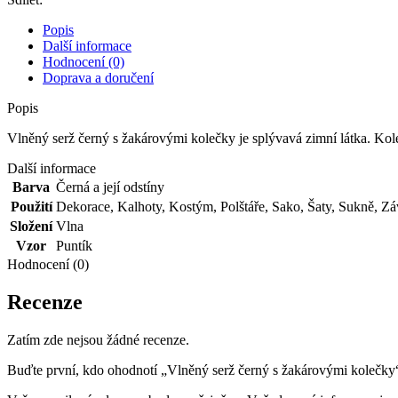
kolečky
množství
Popis
Další informace
Hodnocení (0)
Doprava a doručení
Popis
Vlněný serž černý s žakárovými kolečky je splývavá zimní látka. Kole
Další informace
Barva
Černá a její odstíny
Použití
Dekorace
,
Kalhoty
,
Kostým
,
Polštáře
,
Sako
,
Šaty
,
Sukně
,
Zá
Složení
Vlna
Vzor
Puntík
Hodnocení (0)
Recenze
Zatím zde nejsou žádné recenze.
Buďte první, kdo ohodnotí „Vlněný serž černý s žakárovými kolečky