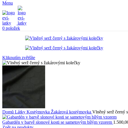
Menu
0
položek
Kliknutím zvětšíte
Domů
Látky
Kostýmovka
Žakárová kostýmovka
Vlněný serž černý 
Gabardén v barvě slonové kosti se sametovým bílým vzorem
1.500,0
Zpět na produkty