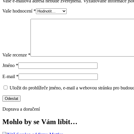
Vaše e-mailová adresa nebude zveřejněna.
Vyžadované informace js
Vaše hodnocení
*
Vaše recenze
*
Jméno
*
E-mail
*
Uložit do prohlížeče jméno, e-mail a webovou stránku pro budou
Doprava a doručení
Mohlo by se Vám líbit…