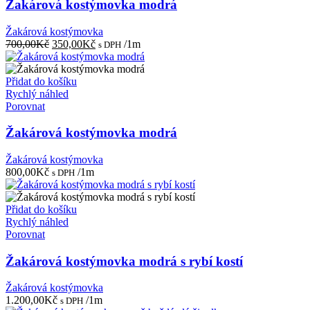
Žakárová kostýmovka modrá
Žakárová kostýmovka
Původní
Aktuální
700,00
Kč
350,00
Kč
/1m
s DPH
cena
cena
byla:
je:
700,00Kč.
350,00Kč.
Přidat do košíku
Rychlý náhled
Porovnat
Žakárová kostýmovka modrá
Žakárová kostýmovka
800,00
Kč
/1m
s DPH
Přidat do košíku
Rychlý náhled
Porovnat
Žakárová kostýmovka modrá s rybí kostí
Žakárová kostýmovka
1.200,00
Kč
/1m
s DPH