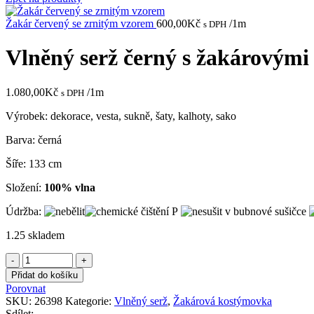
Žakár červený se zrnitým vzorem
600,00
Kč
/1m
s DPH
Vlněný serž černý s žakárovými
1.080,00
Kč
/1m
s DPH
Výrobek: dekorace, vesta, sukně, šaty, kalhoty, sako
Barva: černá
Šíře: 133 cm
Složení:
100% vlna
Údržba:
1.25 skladem
Vlněný
serž
Přidat do košíku
černý
Porovnat
s
SKU:
26398
Kategorie:
Vlněný serž
,
Žakárová kostýmovka
žakárovými
Sdílet: