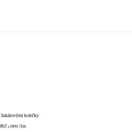
s žakárovými kolečky
0
Kč
/1m
s DPH