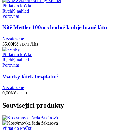
Přidat do košíku
Rychlý náhled
Porovnat
Nitě Mettler 100m vhodné k objednané látce
Nezařazené
35,00
Kč
/1ks
s DPH
Přidat do košíku
Rychlý náhled
Porovnat
Vzorky látek bezplatně
Nezařazené
0,00
Kč
s DPH
Související produkty
Přidat do košíku