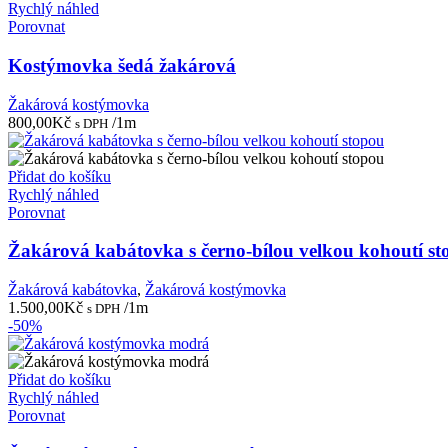
Rychlý náhled
Porovnat
Kostýmovka šedá žakárová
Žakárová kostýmovka
800,00
Kč
/1m
s DPH
Přidat do košíku
Rychlý náhled
Porovnat
Žakárová kabátovka s černo-bílou velkou kohoutí st
Žakárová kabátovka
,
Žakárová kostýmovka
1.500,00
Kč
/1m
s DPH
-50%
Přidat do košíku
Rychlý náhled
Porovnat