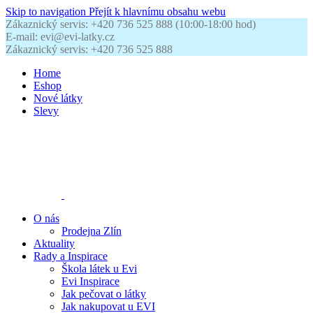
Skip to navigation
Přejít k hlavnímu obsahu webu
Zákaznický servis: +420 736 525 888 (10:00-18:00 hod)
E-mail: evi@evi-latky.cz
Zákaznický servis: +420 736 525 888
Home
Eshop
Nové látky
Slevy
O nás
Prodejna Zlín
Aktuality
Rady a Inspirace
Škola látek u Evi
Evi Inspirace
Jak pečovat o látky
Jak nakupovat u EVI
Kontakty
0
položek