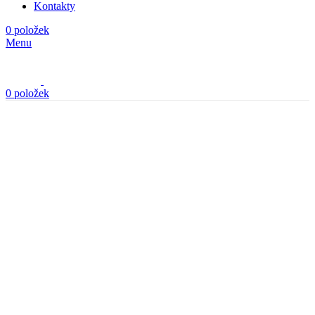
Menu
0
položek
Kliknutím zvětšíte
Domů
Látky
Pletenina
Úplet
Úplet modrý s tm. modrým proužkem
Úplet černo béžový
360,00
Kč
/1m
s DPH
Zpět na produkty
Úplet oranžový s batikou
360,00
Kč
/1m
s DPH
Úplet modrý s tm. modrým
proužkem