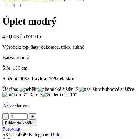
Úplet modrý
420,00
Kč
/1m
s DPH
Výrobek: top, šaty, dekorace, triko, sukně
Barva: modrá
Šíře: 180 cm
Složení:
90% bavlna, 10% elastan
Údržba:
2.25 skladem
Úplet
modrý
Přidat do košíku
množství
Porovnat
SKU:
24749
Kategorie:
Úplet