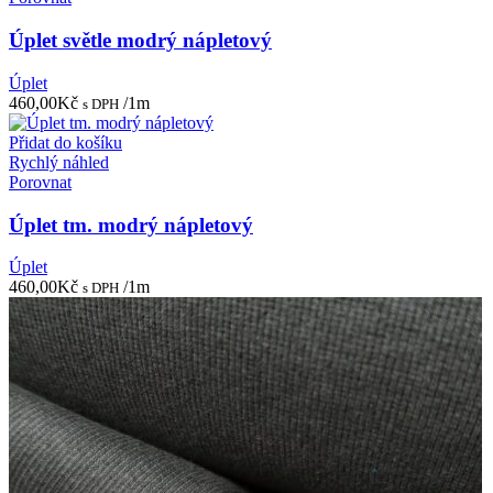
Úplet světle modrý nápletový
Úplet
460,00
Kč
/1m
s DPH
Přidat do košíku
Rychlý náhled
Porovnat
Úplet tm. modrý nápletový
Úplet
460,00
Kč
/1m
s DPH