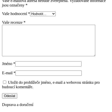
Vaše e-mailová adresa nebude zveřejněna.
Vyžadované informace
jsou označeny
*
Vaše hodnocení
*
Vaše recenze
*
Jméno
*
E-mail
*
Uložit do prohlížeče jméno, e-mail a webovou stránku pro
budoucí komentáře.
Doprava a doručení