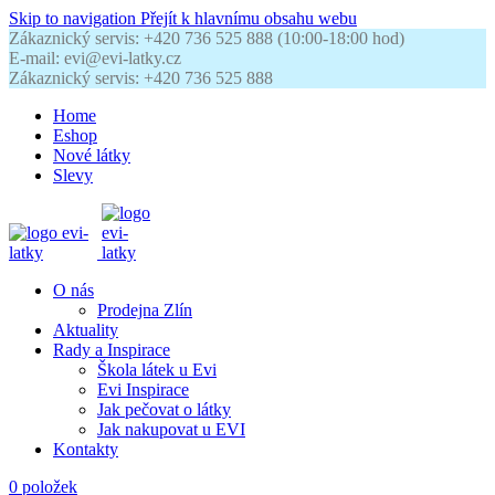
Skip to navigation
Přejít k hlavnímu obsahu webu
Zákaznický servis: +420 736 525 888 (10:00-18:00 hod)
E-mail: evi@evi-latky.cz
Zákaznický servis: +420 736 525 888
Home
Eshop
Nové látky
Slevy
O nás
Prodejna Zlín
Aktuality
Rady a Inspirace
Škola látek u Evi
Evi Inspirace
Jak pečovat o látky
Jak nakupovat u EVI
Kontakty
0
položek