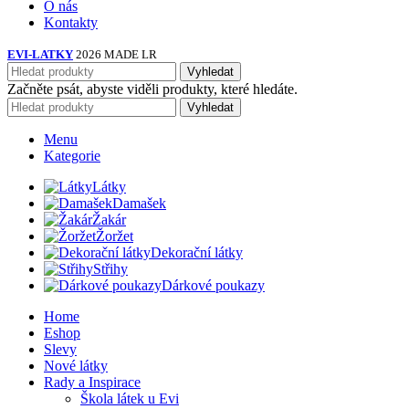
O nás
Kontakty
EVI-LATKY
2026 MADE LR
Vyhledat
Začněte psát, abyste viděli produkty, které hledáte.
Vyhledat
Menu
Kategorie
Látky
Damašek
Žakár
Žoržet
Dekorační látky
Střihy
Dárkové poukazy
Home
Eshop
Slevy
Nové látky
Rady a Inspirace
Škola látek u Evi