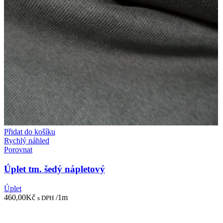
Přidat do košíku
Rychlý náhled
Porovnat
Úplet tm. šedý nápletový
Úplet
460,00
Kč
/1m
s DPH