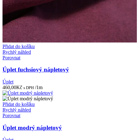
Přidat do košíku
Rychlý náhled
Porovnat
Úplet fuchsiový nápletový
Úplet
460,00
Kč
/1m
s DPH
Přidat do košíku
Rychlý náhled
Porovnat
Úplet modrý nápletový
Úplet