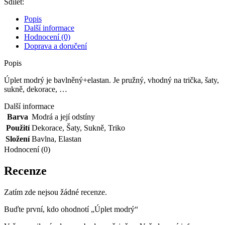
Sdílet:
Popis
Další informace
Hodnocení (0)
Doprava a doručení
Popis
Úplet modrý je bavlněný+elastan. Je pružný, vhodný na trička, šaty,
sukně, dekorace, …
Další informace
Barva
Modrá a její odstíny
Použití
Dekorace
,
Šaty
,
Sukně
,
Triko
Složení
Bavlna
,
Elastan
Hodnocení (0)
Recenze
Zatím zde nejsou žádné recenze.
Buďte první, kdo ohodnotí „Úplet modrý“