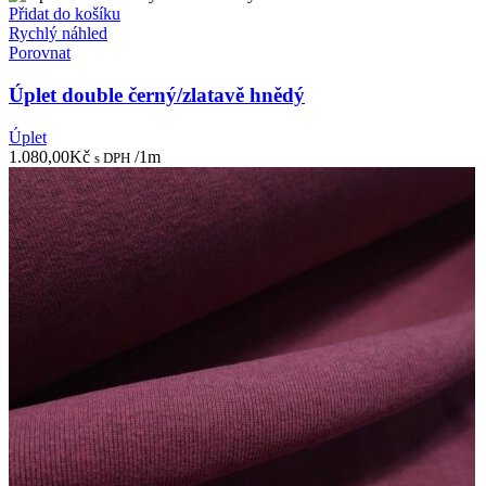
Přidat do košíku
Rychlý náhled
Porovnat
Úplet double černý/zlatavě hnědý
Úplet
1.080,00
Kč
/1m
s DPH