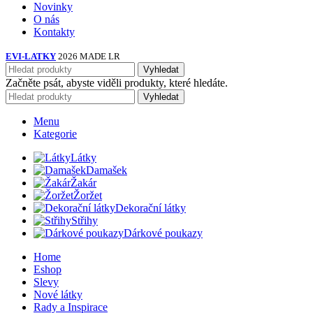
Novinky
O nás
Kontakty
EVI-LATKY
2026 MADE LR
Vyhledat
Začněte psát, abyste viděli produkty, které hledáte.
Vyhledat
Menu
Kategorie
Látky
Damašek
Žakár
Žoržet
Dekorační látky
Střihy
Dárkové poukazy
Home
Eshop
Slevy
Nové látky
Rady a Inspirace