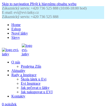
Skip to navigation
Přejít k hlavnímu obsahu webu
Zákaznický servis: +420 736 525 888 (10:00-18:00 hod)
E-mail: evi@evi-latky.cz
Zákaznický servis: +420 736 525 888
Home
Eshop
Nové látky
Slevy
O nás
Prodejna Zlín
Aktuality
Rady a Inspirace
Škola látek u Evi
Evi Inspirace
Jak pečovat o látky
Jak nakupovat u EVI
Kontakty
0
položek