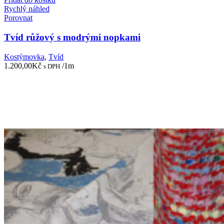
Rychlý náhled
Porovnat
Tvíd růžový s modrými nopkami
Kostýmovka
,
Tvíd
1.200,00
Kč
/1m
s DPH