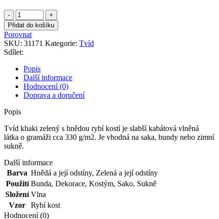
Tvíd
khaki
Přidat do košíku
zelený
Porovnat
s
SKU:
31171
Kategorie:
Tvíd
hnědou
Sdílet:
rybí
kostí
Popis
množství
Další informace
Hodnocení (0)
Doprava a doručení
Popis
Tvíd khaki zelený s hnědou rybí kostí je slabší kabátová vlněná
látka o gramáži cca 330 g/m2. Je vhodná na saka, bundy nebo zimní
sukně.
Další informace
Barva
Hnědá a její odstíny
,
Zelená a její odstíny
Použití
Bunda
,
Dekorace
,
Kostým
,
Sako
,
Sukně
Složení
Vlna
Vzor
Rybí kost
Hodnocení (0)