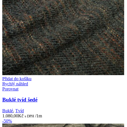
Přidat do košíku
Rychlý náhled
Porovnat
Buklé tvíd šedé
Buklé
,
Tvíd
1.080,00
Kč
/1m
s DPH
-50%