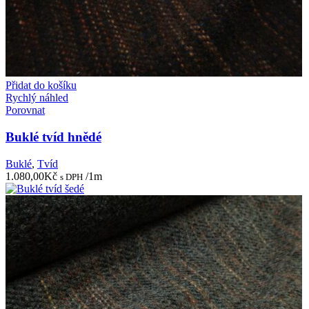
Přidat do košíku
Rychlý náhled
Porovnat
Buklé tvíd hnědé
Buklé
,
Tvíd
1.080,00
Kč
/1m
s DPH