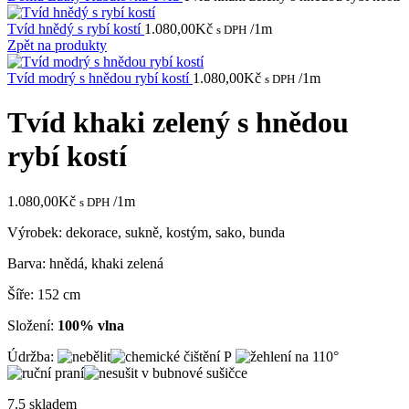
Tvíd hnědý s rybí kostí
1.080,00
Kč
/1m
s DPH
Zpět na produkty
Tvíd modrý s hnědou rybí kostí
1.080,00
Kč
/1m
s DPH
Tvíd khaki zelený s hnědou
rybí kostí
1.080,00
Kč
/1m
s DPH
Výrobek: dekorace, sukně, kostým, sako, bunda
Barva: hnědá, khaki zelená
Šíře: 152 cm
Složení:
100% vlna
Údržba:
7.5 skladem