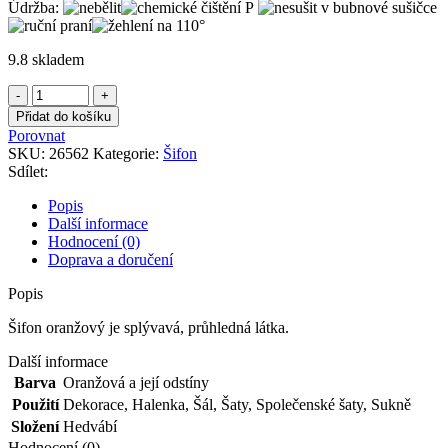
SKU:
26562
Kategorie:
Šifon
Sdílet:
Popis
Další informace
Hodnocení (0)
Doprava a doručení
Popis
Šifon oranžový je splývavá, průhledná látka.
Další informace
Barva
Oranžová a její odstíny
Použití
Dekorace
,
Halenka
,
Šál
,
Šaty
,
Společenské šaty
,
Sukně
Složení
Hedvábí
Hodnocení (0)
Recenze
Zatím zde nejsou žádné recenze.
Buďte první, kdo ohodnotí „Šifon oranžový“