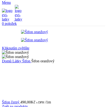
Menu
0
položek
Kliknutím zvětšíte
Domů
Látky
Šifon
Šifon oranžový
Šifon černý
490,00
Kč
/1m
s DPH
Zpět na produkty