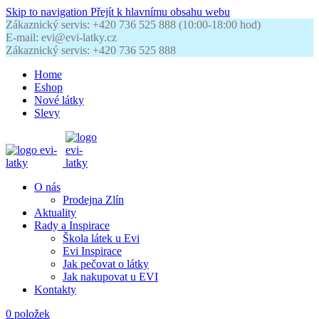
Skip to navigation
Přejít k hlavnímu obsahu webu
Zákaznický servis: +420 736 525 888 (10:00-18:00 hod)
E-mail: evi@evi-latky.cz
Zákaznický servis: +420 736 525 888
Home
Eshop
Nové látky
Slevy
O nás
Prodejna Zlín
Aktuality
Rady a Inspirace
Škola látek u Evi
Evi Inspirace
Jak pečovat o látky
Jak nakupovat u EVI
Kontakty
0
položek