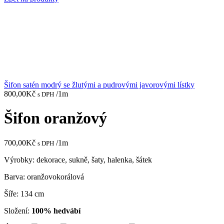
Šifon satén modrý se žlutými a pudrovými javorovými lístky
800,00
Kč
/1m
s DPH
Šifon oranžový
700,00
Kč
/1m
s DPH
Výrobky: dekorace, sukně, šaty, halenka, šátek
Barva: oranžovokorálová
Šíře: 134 cm
Složení:
100% hedvábí
Údržba:
9.8 skladem
Šifon
oranžový
Přidat do košíku
množství
Porovnat