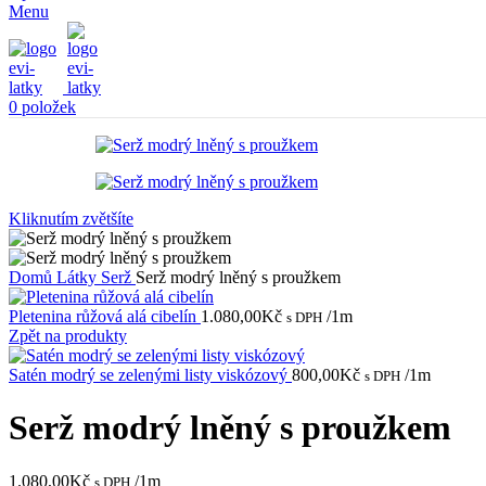
Menu
0
položek
Kliknutím zvětšíte
Domů
Látky
Serž
Serž modrý lněný s proužkem
Pletenina růžová alá cibelín
1.080,00
Kč
/1m
s DPH
Zpět na produkty
Satén modrý se zelenými listy viskózový
800,00
Kč
/1m
s DPH
Serž modrý lněný s proužkem
1.080,00
Kč
/1m
s DPH