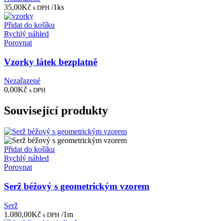
35,00
Kč
/1ks
s DPH
Přidat do košíku
Rychlý náhled
Porovnat
Vzorky látek bezplatně
Nezařazené
0,00
Kč
s DPH
Související produkty
Přidat do košíku
Rychlý náhled
Porovnat
Serž béžový s geometrickým vzorem
Serž
1.080,00
Kč
/1m
s DPH