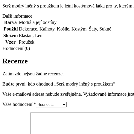
Serž modrý lněný s proužkem je letní kostýmová látka pro ty, kterým
Další informace
Barva
Modrá a její odstíny
Použití
Dekorace
,
Kalhoty
,
Košile
,
Kostým
,
Šaty
,
Sukně
Složení
Elastan
,
Len
Vzor
Proužek
Hodnocení (0)
Recenze
Zatím zde nejsou žádné recenze.
Buďte první, kdo ohodnotí „Serž modrý lněný s proužkem“
Vaše e-mailová adresa nebude zveřejněna.
Vyžadované informace js
Vaše hodnocení
*