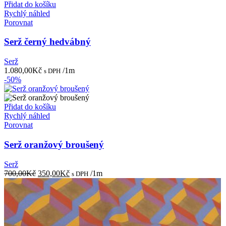
Přidat do košíku
Rychlý náhled
Porovnat
Serž černý hedvábný
Serž
1.080,00
Kč
/1m
s DPH
-50%
Přidat do košíku
Rychlý náhled
Porovnat
Serž oranžový broušený
Serž
Původní
Aktuální
700,00
Kč
350,00
Kč
/1m
s DPH
cena
cena
byla:
je:
700,00Kč.
350,00Kč.