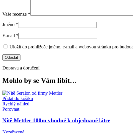
Vaše recenze
*
Jméno
*
E-mail
*
Uložit do prohlížeče jméno, e-mail a webovou stránku pro budou
Doprava a doručení
Mohlo by se Vám líbit…
Přidat do košíku
Rychlý náhled
Porovnat
Nitě Mettler 100m vhodné k objednané látce
Nezařazené