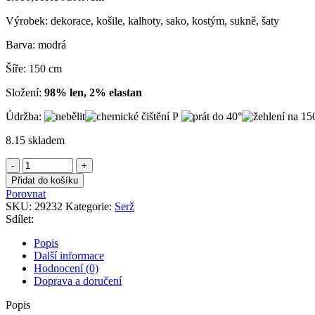
Výrobek: dekorace, košile, kalhoty, sako, kostým, sukně, šaty
Barva: modrá
Šíře: 150 cm
Složení:
98% len, 2% elastan
Údržba:
8.15 skladem
Serž
modrý
Přidat do košíku
lněný
Porovnat
s
SKU:
29232
Kategorie:
Serž
proužkem
Sdílet:
množství
Popis
Další informace
Hodnocení (0)
Doprava a doručení
Popis