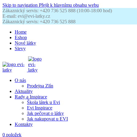
Skip to navigation
Přejít k hlavnímu obsahu webu
Zákaznický servis: +420 736 525 888 (10:00-18:00 hod)
E-mail: evi@evi-latky.cz
Zákaznický servis: +420 736 525 888
Home
Eshop
Nové látky
Slevy
O nás
Prodejna Zlín
Aktuality
Rady a Inspirace
Škola látek u Evi
Evi Inspirace
Jak pečovat o látky
Jak nakupovat u EVI
Kontakty
0
položek