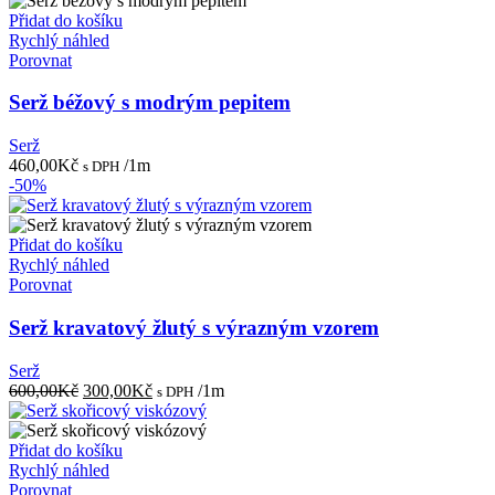
Přidat do košíku
Rychlý náhled
Porovnat
Serž béžový s modrým pepitem
Serž
460,00
Kč
/1m
s DPH
-50%
Přidat do košíku
Rychlý náhled
Porovnat
Serž kravatový žlutý s výrazným vzorem
Serž
Původní
Aktuální
600,00
Kč
300,00
Kč
/1m
s DPH
cena
cena
byla:
je:
600,00Kč.
300,00Kč.
Přidat do košíku
Rychlý náhled
Porovnat