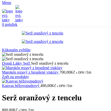
Menu
0
položek
Kliknutím zvětšíte
Domů
Látky
Serž
Serž oranžový z tencelu
Marokén rezavý z broušené viskózy
700,00
Kč
/1m
s DPH
Zpět na produkty
Kanvas béžovopudrový
490,00
Kč
/1m
s DPH
Serž oranžový z tencelu
800,00
Kč
/1m
s DPH