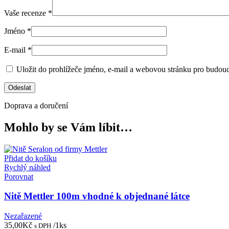
Vaše recenze
*
Jméno
*
E-mail
*
Uložit do prohlížeče jméno, e-mail a webovou stránku pro budou
Doprava a doručení
Mohlo by se Vám líbit…
Přidat do košíku
Rychlý náhled
Porovnat
Nitě Mettler 100m vhodné k objednané látce
Nezařazené
35,00
Kč
/1ks
s DPH