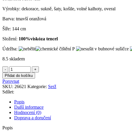
Výrobky: dekorace, sukně, šaty, košile, volné kalhoty, overal
Barva: tmavší oranžová
Šíře: 144 cm
Složení:
100%viskóza tencel
Údržba:
8.5 skladem
Serž
oranžový
Přidat do košíku
z
Porovnat
tencelu
SKU:
26621
Kategorie:
Serž
množství
Sdílet:
Popis
Další informace
Hodnocení (0)
Doprava a doručení
Popis