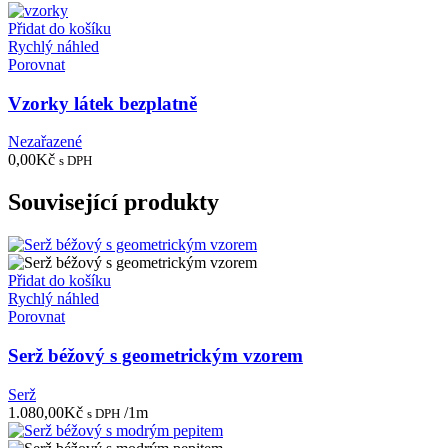
Přidat do košíku
Rychlý náhled
Porovnat
Vzorky látek bezplatně
Nezařazené
0,00
Kč
s DPH
Související produkty
Přidat do košíku
Rychlý náhled
Porovnat
Serž béžový s geometrickým vzorem
Serž
1.080,00
Kč
/1m
s DPH