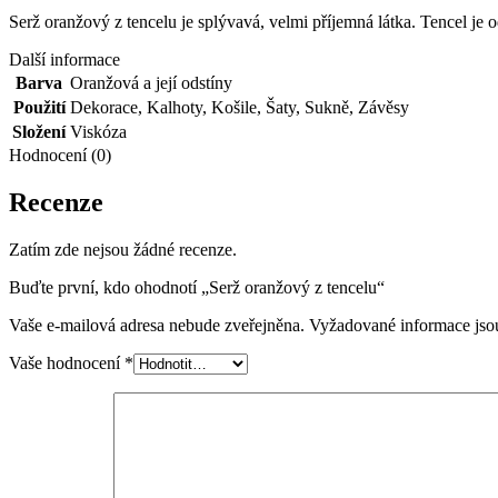
Serž oranžový z tencelu je splývavá, velmi příjemná látka. Tencel je o
Další informace
Barva
Oranžová a její odstíny
Použití
Dekorace
,
Kalhoty
,
Košile
,
Šaty
,
Sukně
,
Závěsy
Složení
Viskóza
Hodnocení (0)
Recenze
Zatím zde nejsou žádné recenze.
Buďte první, kdo ohodnotí „Serž oranžový z tencelu“
Vaše e-mailová adresa nebude zveřejněna.
Vyžadované informace js
Vaše hodnocení
*