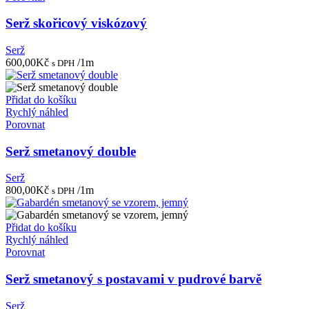
Serž skořicový viskózový
Serž
600,00
Kč
/1m
s DPH
Přidat do košíku
Rychlý náhled
Porovnat
Serž smetanový double
Serž
800,00
Kč
/1m
s DPH
Přidat do košíku
Rychlý náhled
Porovnat
Serž smetanový s postavami v pudrové barvě
Serž