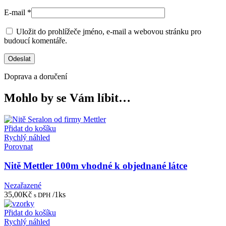
E-mail
*
Uložit do prohlížeče jméno, e-mail a webovou stránku pro
budoucí komentáře.
Doprava a doručení
Mohlo by se Vám líbit…
Přidat do košíku
Rychlý náhled
Porovnat
Nitě Mettler 100m vhodné k objednané látce
Nezařazené
35,00
Kč
/1ks
s DPH
Přidat do košíku
Rychlý náhled