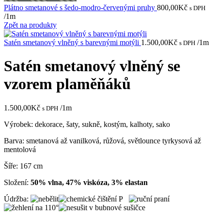
Plátno smetanové s šedo-modro-červenými pruhy
800,00
Kč
s DPH
/1m
Zpět na produkty
Satén smetanový vlněný s barevnými motýli
1.500,00
Kč
/1m
s DPH
Satén smetanový vlněný se
vzorem plaměňáků
1.500,00
Kč
/1m
s DPH
Výrobek: dekorace, šaty, sukně, kostým, kalhoty, sako
Barva: smetanová až vanilková, růžová, světlounce tyrkysová až
mentolová
Šíře: 167 cm
Složení:
50% vlna, 47% viskóza, 3% elastan
Údržba: