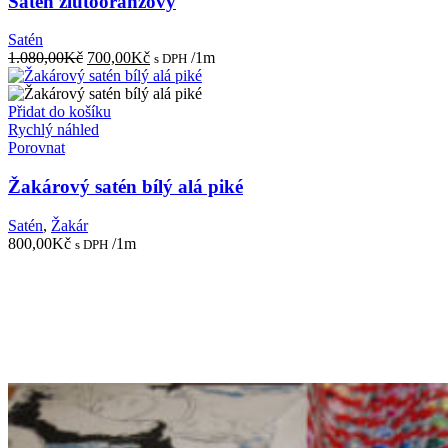
Satén žlutooranžový
Satén
Původní
Aktuální
1.080,00
Kč
700,00
Kč
/1m
s DPH
cena
cena
byla:
je:
1.080,00Kč.
700,00Kč.
Přidat do košíku
Rychlý náhled
Porovnat
Žakárový satén bílý alá piké
Satén
,
Žakár
800,00
Kč
/1m
s DPH