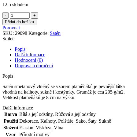
12.5 skladem
Satén
smetanový
Přidat do košíku
vlněný
Porovnat
se
SKU:
29098
Kategorie:
Satén
vzorem
Sdílet:
plaměňáků
množství
Popis
Další informace
Hodnocení (0)
Doprava a doručení
Popis
Satén smetanový vlněný se vzorem plaměňáků je pevnější látka
vhodná na kalhoty, sukně i kostýmky. Gramáž je cca 205 g/m2.
Velikost plameňáků je 8 cm na výšku.
Další informace
Barva
Bílá a její odstíny
,
Růžová a její odstíny
Použití
Dekorace
,
Kalhoty
,
Polštáře
,
Sako
,
Šaty
,
Sukně
Složení
Elastan
,
Viskóza
,
Vlna
Vzor
Přírodní motivy