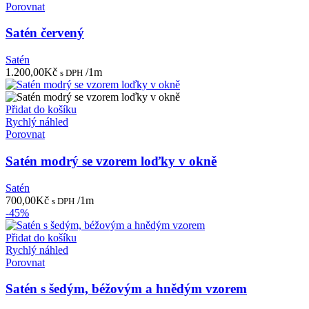
Porovnat
Satén červený
Satén
1.200,00
Kč
/1m
s DPH
Přidat do košíku
Rychlý náhled
Porovnat
Satén modrý se vzorem loďky v okně
Satén
700,00
Kč
/1m
s DPH
-45%
Přidat do košíku
Rychlý náhled
Porovnat
Satén s šedým, béžovým a hnědým vzorem