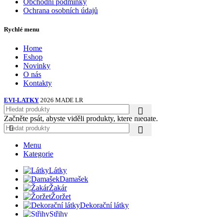
Obchodní podmínky
Ochrana osobních údajů
Rychlé menu
Home
Eshop
Novinky
O nás
Kontakty
EVI-LATKY
2026 MADE LR
Začněte psát, abyste viděli produkty, které hledáte.
Menu
Kategorie
Látky
Damašek
Žakár
Žoržet
Dekorační látky
Střihy