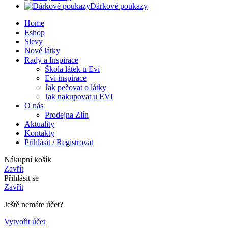
Dárkové poukazy
Home
Eshop
Slevy
Nové látky
Rady a Inspirace
Škola látek u Evi
Evi inspirace
Jak pečovat o látky
Jak nakupovat u EVI
O nás
Prodejna Zlín
Aktuality
Kontakty
Přihlásit / Registrovat
Nákupní košík
Zavřít
Přihlásit se
Zavřít
Ještě nemáte účet?
Vytvořit účet