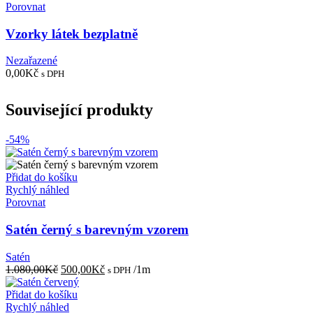
Porovnat
Vzorky látek bezplatně
Nezařazené
0,00
Kč
s DPH
Související produkty
-54%
Přidat do košíku
Rychlý náhled
Porovnat
Satén černý s barevným vzorem
Satén
Původní
Aktuální
1.080,00
Kč
500,00
Kč
/1m
s DPH
cena
cena
byla:
je:
Přidat do košíku
1.080,00Kč.
500,00Kč.
Rychlý náhled