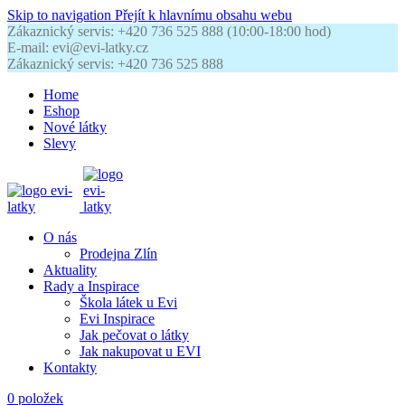
Skip to navigation
Přejít k hlavnímu obsahu webu
Zákaznický servis: +420 736 525 888 (10:00-18:00 hod)
E-mail: evi@evi-latky.cz
Zákaznický servis: +420 736 525 888
Home
Eshop
Nové látky
Slevy
O nás
Prodejna Zlín
Aktuality
Rady a Inspirace
Škola látek u Evi
Evi Inspirace
Jak pečovat o látky
Jak nakupovat u EVI
Kontakty
0
položek