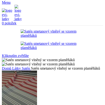
Menu
0
položek
Kliknutím zvětšíte
Domů
Látky
Satén
Satén smetanový vlněný se vzorem plaměňáků