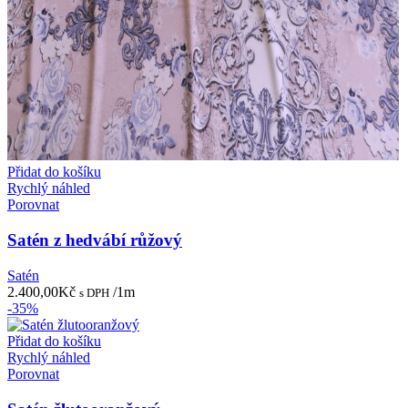
Přidat do košíku
Rychlý náhled
Porovnat
Satén z hedvábí růžový
Satén
2.400,00
Kč
/1m
s DPH
-35%
Přidat do košíku
Rychlý náhled
Porovnat