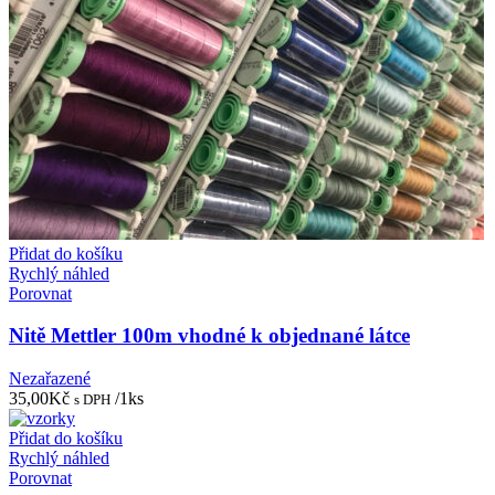
Přidat do košíku
Rychlý náhled
Porovnat
Nitě Mettler 100m vhodné k objednané látce
Nezařazené
35,00
Kč
/1ks
s DPH
Přidat do košíku
Rychlý náhled
Porovnat