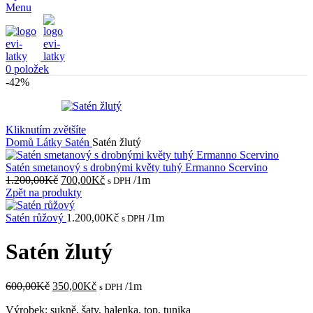
Menu
0
položek
-42%
Kliknutím zvětšíte
Domů
Látky
Satén
Satén žlutý
Satén smetanový s drobnými květy tuhý Ermanno Scervino
Původní
Aktuální
1.200,00
Kč
700,00
Kč
/1m
s DPH
cena
cena
Zpět na produkty
byla:
je:
1.200,00Kč.
700,00Kč.
Satén růžový
1.200,00
Kč
/1m
s DPH
Satén žlutý
Původní
Aktuální
600,00
Kč
350,00
Kč
/1m
s DPH
cena
cena
Výrobek: sukně, šaty, halenka, top, tunika
byla:
je: