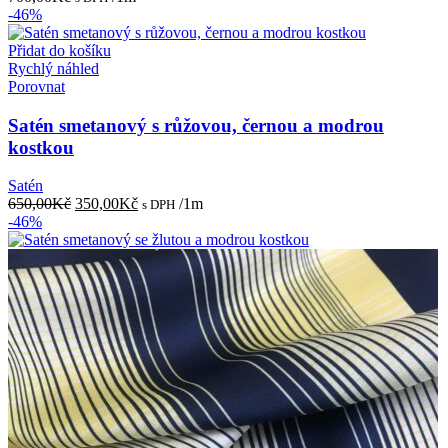
-46%
Přidat do košíku
Rychlý náhled
Porovnat
Satén smetanový s růžovou, černou a modrou
kostkou
Satén
Původní
Aktuální
650,00
Kč
350,00
Kč
/1m
s DPH
cena
cena
-46%
byla:
je:
650,00Kč.
350,00Kč.