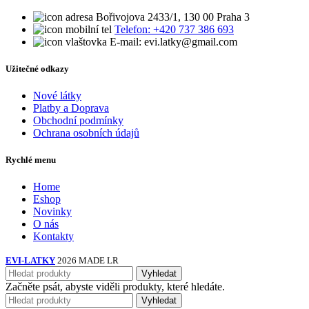
Bořivojova 2433/1, 130 00 Praha 3
Telefon: +420 737 386 693
E-mail: evi.latky@gmail.com
Užitečné odkazy
Nové látky
Platby a Doprava
Obchodní podmínky
Ochrana osobních údajů
Rychlé menu
Home
Eshop
Novinky
O nás
Kontakty
EVI-LATKY
2026 MADE LR
Vyhledat
Začněte psát, abyste viděli produkty, které hledáte.
Vyhledat