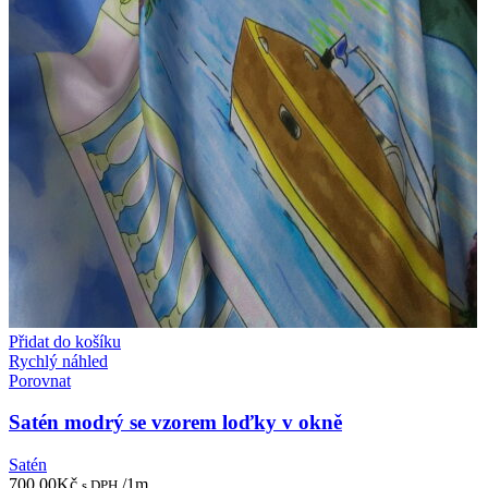
Přidat do košíku
Rychlý náhled
Porovnat
Satén modrý se vzorem loďky v okně
Satén
700,00
Kč
/1m
s DPH