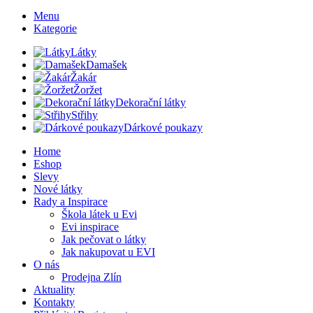
Menu
Kategorie
Látky
Damašek
Žakár
Žoržet
Dekorační látky
Střihy
Dárkové poukazy
Home
Eshop
Slevy
Nové látky
Rady a Inspirace
Škola látek u Evi
Evi inspirace
Jak pečovat o látky
Jak nakupovat u EVI
O nás
Prodejna Zlín
Aktuality
Kontakty