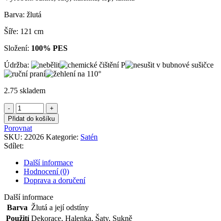
600,00Kč.
350,00Kč.
Barva: žlutá
Šíře: 121 cm
Složení:
100% PES
Údržba:
2.75 skladem
Satén
žlutý
Přidat do košíku
množství
Porovnat
SKU:
22026
Kategorie:
Satén
Sdílet:
Další informace
Hodnocení (0)
Doprava a doručení
Další informace
Barva
Žlutá a její odstíny
Použití
Dekorace
,
Halenka
,
Šaty
,
Sukně