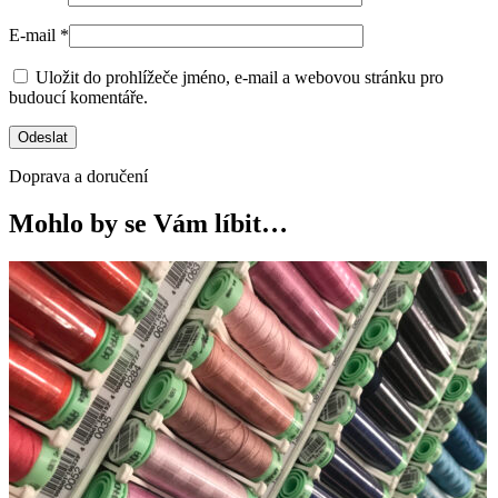
E-mail
*
Uložit do prohlížeče jméno, e-mail a webovou stránku pro
budoucí komentáře.
Doprava a doručení
Mohlo by se Vám líbit…