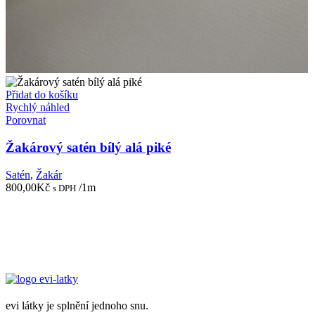
Přidat do košíku
Rychlý náhled
Porovnat
Žakárový satén bílý alá piké
Satén
,
Žakár
800,00
Kč
/1m
s DPH
evi látky je splnění jednoho snu.