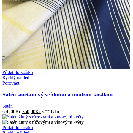
Přidat do košíku
Rychlý náhled
Porovnat
Satén smetanový se žlutou a modrou kostkou
Satén
Původní
Aktuální
650,00
Kč
350,00
Kč
/1m
s DPH
cena
cena
byla:
je:
650,00Kč.
350,00Kč.
Přidat do košíku
Rychlý náhled