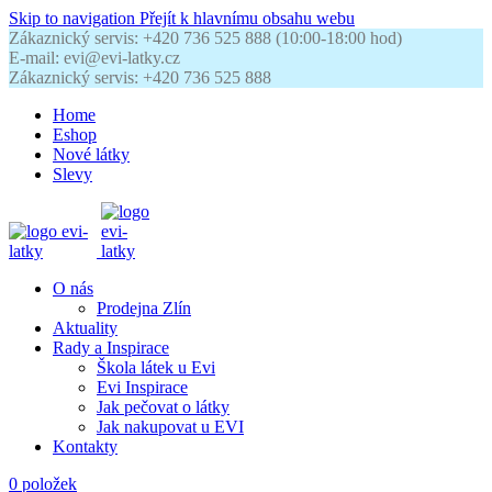
Skip to navigation
Přejít k hlavnímu obsahu webu
Zákaznický servis: +420 736 525 888 (10:00-18:00 hod)
E-mail: evi@evi-latky.cz
Zákaznický servis: +420 736 525 888
Home
Eshop
Nové látky
Slevy
O nás
Prodejna Zlín
Aktuality
Rady a Inspirace
Škola látek u Evi
Evi Inspirace
Jak pečovat o látky
Jak nakupovat u EVI
Kontakty
0
položek