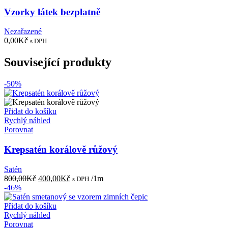
Vzorky látek bezplatně
Nezařazené
0,00
Kč
s DPH
Související produkty
-50%
Přidat do košíku
Rychlý náhled
Porovnat
Krepsatén korálově růžový
Satén
Původní
Aktuální
800,00
Kč
400,00
Kč
/1m
s DPH
cena
cena
-46%
byla:
je:
800,00Kč.
400,00Kč.
Přidat do košíku
Rychlý náhled
Porovnat