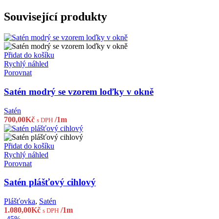
Související produkty
Přidat do košíku
Rychlý náhled
Porovnat
Satén modrý se vzorem loďky v okně
Satén
700,00
Kč
/1m
s DPH
Přidat do košíku
Rychlý náhled
Porovnat
Satén plášťový cihlový
Plášťovka
,
Satén
1.080,00
Kč
/1m
s DPH
-45%