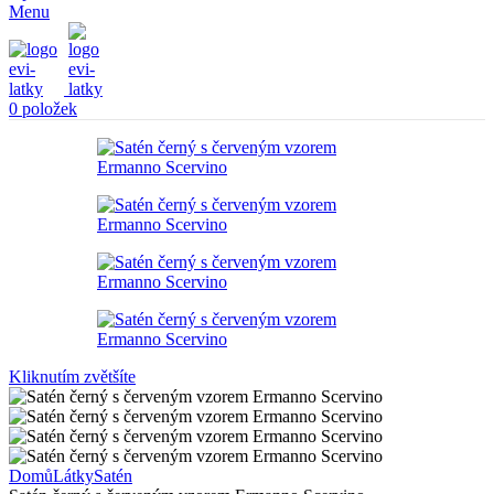
Menu
0
položek
Kliknutím zvětšíte
Domů
Látky
Satén