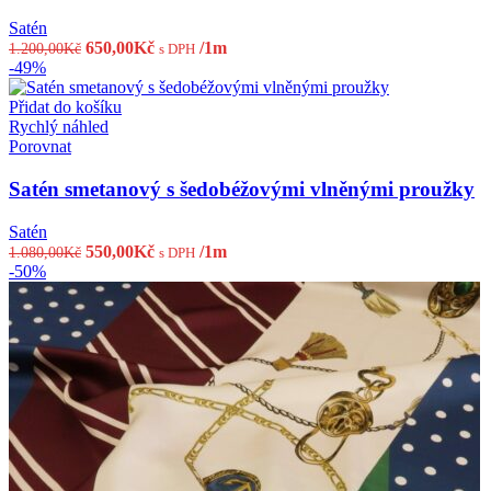
Satén
Původní
Aktuální
650,00
Kč
/1m
1.200,00
Kč
s DPH
cena
cena
-49%
byla:
je:
1.200,00Kč.
650,00Kč.
Přidat do košíku
Rychlý náhled
Porovnat
Satén smetanový s šedobéžovými vlněnými proužky
Satén
Původní
Aktuální
550,00
Kč
/1m
1.080,00
Kč
s DPH
cena
cena
-50%
byla:
je:
1.080,00Kč.
550,00Kč.