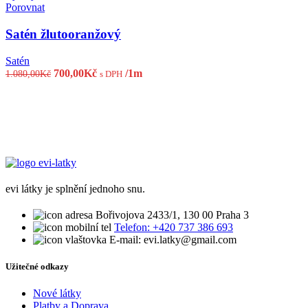
Porovnat
Satén žlutooranžový
Satén
Původní
Aktuální
700,00
Kč
/1m
1.080,00
Kč
s DPH
cena
cena
byla:
je:
1.080,00Kč.
700,00Kč.
evi látky je splnění jednoho snu.
Bořivojova 2433/1, 130 00 Praha 3
Telefon: +420 737 386 693
E-mail: evi.latky@gmail.com
Užitečné odkazy
Nové látky
Platby a Doprava