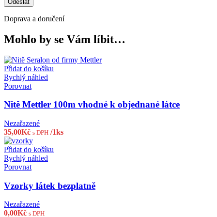
Doprava a doručení
Mohlo by se Vám líbit…
Přidat do košíku
Rychlý náhled
Porovnat
Nitě Mettler 100m vhodné k objednané látce
Nezařazené
35,00
Kč
/1ks
s DPH
Přidat do košíku
Rychlý náhled
Porovnat
Vzorky látek bezplatně
Nezařazené
0,00
Kč
s DPH