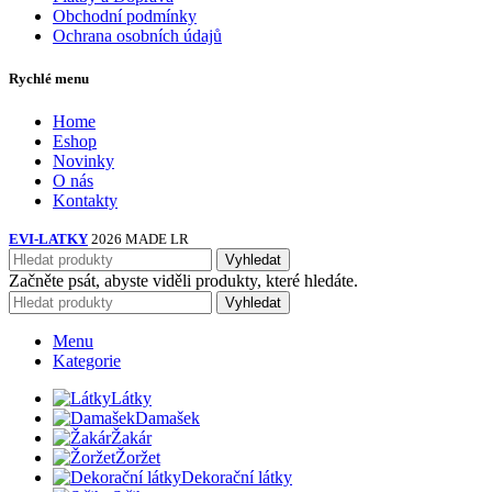
Obchodní podmínky
Ochrana osobních údajů
Rychlé menu
Home
Eshop
Novinky
O nás
Kontakty
EVI-LATKY
2026 MADE LR
Vyhledat
Začněte psát, abyste viděli produkty, které hledáte.
Vyhledat
Menu
Kategorie
Látky
Damašek
Žakár
Žoržet
Dekorační látky