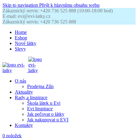
Skip to navigation
Přejít k hlavnímu obsahu webu
Zákaznický servis: +420 736 525 888 (10:00-18:00 hod)
E-mail: evi@evi-latky.cz
Zákaznický servis: +420 736 525 888
Home
Eshop
Nové látky
Slevy
O nás
Prodejna Zlín
Aktuality
Rady a Inspirace
Škola látek u Evi
Evi Inspirace
Jak pečovat o látky
Jak nakupovat u EVI
Kontakty
0
položek