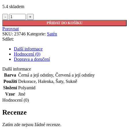
5.4 skladem
Satén
černý
PŘIDAT DO KOŠÍKU
s
Porovnat
červeným
SKU:
23746
Kategorie:
Satén
vzorem
Sdílet:
Ermanno
Scervino
Další informace
množství
Hodnocení (0)
Doprava a doručení
Další informace
Barva
Černá a její odstíny
,
Červená a její odstíny
Použití
Dekorace
,
Halenka
,
Šaty
,
Sukně
Složení
Polyamid
Vzor
Jiné
Hodnocení (0)
Recenze
Zatím zde nejsou žádné recenze.