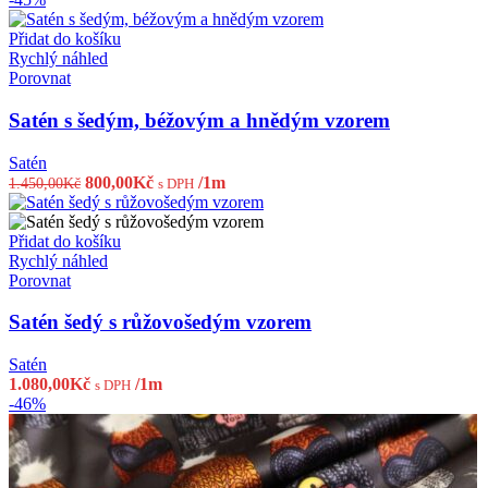
Přidat do košíku
Rychlý náhled
Porovnat
Satén s šedým, béžovým a hnědým vzorem
Satén
Původní
Aktuální
800,00
Kč
/1m
1.450,00
Kč
s DPH
cena
cena
byla:
je:
1.450,00Kč.
800,00Kč.
Přidat do košíku
Rychlý náhled
Porovnat
Satén šedý s růžovošedým vzorem
Satén
1.080,00
Kč
/1m
s DPH
-46%