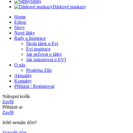
Střihy
Dárkové poukazy
Home
Eshop
Slevy
Nové látky
Rady a Inspirace
Škola látek u Evi
Evi inspirace
Jak pečovat o látky
Jak nakupovat u EVI
O nás
Prodejna Zlín
Aktuality
Kontakty
Přihlásit / Registrovat
Nákupní košík
Zavřít
Přihlásit se
Zavřít
Ještě nemáte účet?
Vytvořit účet