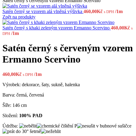
Satén černý s červeným vzorem Ermanno Scervino
Satén černý se vzorem alá vlněná výšivka
460,00
Kč
/1m
s DPH
Zpět na produkty
Satén černý s khaki zeleným vzorem Ermanno Scervino
460,00
Kč
s
/1m
DPH
Satén černý s červeným vzorem
Ermanno Scervino
460,00
Kč
/1m
s DPH
Výrobek: dekorace, šaty, sukně, halenka
Barva: černá, červená
Šíře: 146 cm
Složení:
100% PAD
Údržba: