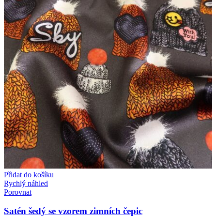
Přidat do košíku
Rychlý náhled
Porovnat
Satén šedý se vzorem zimních čepic