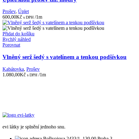
Prošev
,
Úplet
600,00
Kč
/1m
s DPH
Přidat do košíku
Rychlý náhled
Porovnat
Vlněný serž šedý s vatelínem a tenkou podšívkou
Kabátovka
,
Prošev
1.080,00
Kč
/1m
s DPH
evi látky je splnění jednoho snu.
Bořivojova 2433/1, 130 00 Praha 3