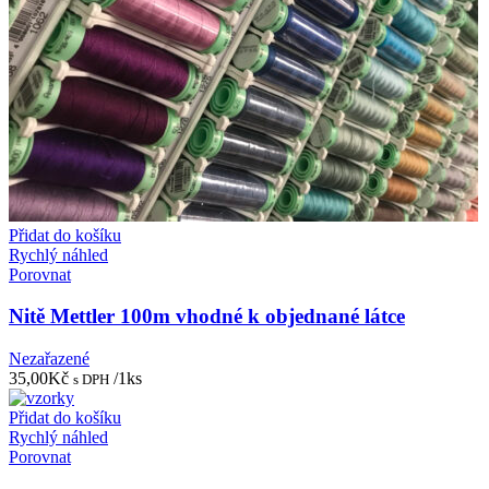
Přidat do košíku
Rychlý náhled
Porovnat
Nitě Mettler 100m vhodné k objednané látce
Nezařazené
35,00
Kč
/1ks
s DPH
Přidat do košíku
Rychlý náhled
Porovnat