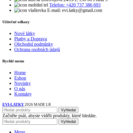
Telefon: +420 737 386 693
E-mail: evi.latky@gmail.com
Užitečné odkazy
Nové látky
Platby a Doprava
Obchodní podmínky
Ochrana osobních údajů
Rychlé menu
Home
Eshop
Novinky
O nás
Kontakty
EVI-LATKY
2026 MADE LR
Vyhledat
Začněte psát, abyste viděli produkty, které hledáte.
Vyhledat
Menu