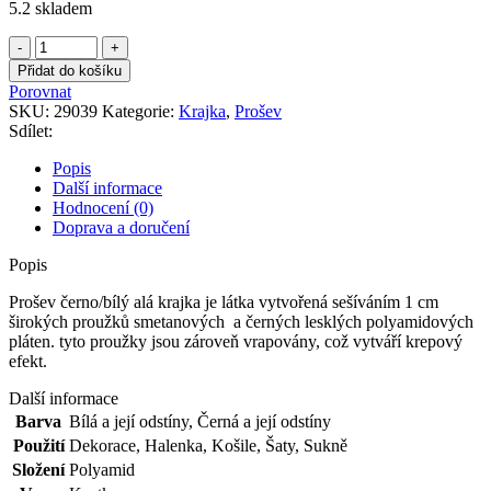
5.2 skladem
Prošev
černo/bílý
Přidat do košíku
alá
Porovnat
krajka
SKU:
29039
Kategorie:
Krajka
,
Prošev
množství
Sdílet:
Popis
Další informace
Hodnocení (0)
Doprava a doručení
Popis
Prošev černo/bílý alá krajka je látka vytvořená sešíváním 1 cm
širokých proužků smetanových a černých lesklých polyamidových
pláten. tyto proužky jsou zároveň vrapovány, což vytváří krepový
efekt.
Další informace
Barva
Bílá a její odstíny
,
Černá a její odstíny
Použití
Dekorace
,
Halenka
,
Košile
,
Šaty
,
Sukně
Složení
Polyamid