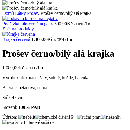
Domů
Látky
Prošev
Prošev černo/bílý alá krajka
Podšívka bílo-černá negativ
500,00
Kč
/1m
s DPH
Zpět na produkty
Krajka červená
1.400,00
Kč
/1m
s DPH
Prošev černo/bílý alá krajka
1.080,00
Kč
/1m
s DPH
Výrobek: dekorace, šaty, sukně, košile, halenka
Barva: smetanová, černá
Šíře: 47 cm
Složení:
100% PAD
Údržba: