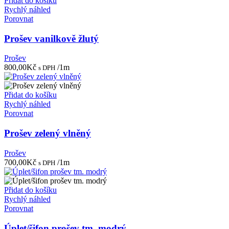
Přidat do košíku
Rychlý náhled
Porovnat
Prošev vanilkově žlutý
Prošev
800,00
Kč
/1m
s DPH
Přidat do košíku
Rychlý náhled
Porovnat
Prošev zelený vlněný
Prošev
700,00
Kč
/1m
s DPH
Přidat do košíku
Rychlý náhled
Porovnat
Úplet/šifon prošev tm. modrý