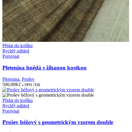
Přidat do košíku
Rychlý náhled
Porovnat
Pletenina hnědá s žíhanou kostkou
Pletenina
,
Prošev
500,00
Kč
/1m
s DPH
Přidat do košíku
Rychlý náhled
Porovnat
Prošev béžový s geometrickým vzorem double