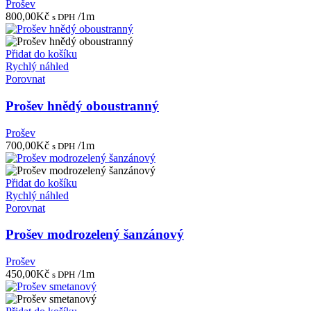
Prošev
800,00
Kč
/1m
s DPH
Přidat do košíku
Rychlý náhled
Porovnat
Prošev hnědý oboustranný
Prošev
700,00
Kč
/1m
s DPH
Přidat do košíku
Rychlý náhled
Porovnat
Prošev modrozelený šanzánový
Prošev
450,00
Kč
/1m
s DPH