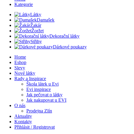
Kategorie
Látky
Damašek
Žakár
Žoržet
Dekorační látky
Střihy
Dárkové poukazy
Home
Eshop
Slevy
Nové látky
Rady a Inspirace
Škola látek u Evi
Evi inspirace
Jak pečovat o látky
Jak nakupovat u EVI
O nás
Prodejna Zlín
Aktuality
Kontakty
Přihlásit / Registrovat