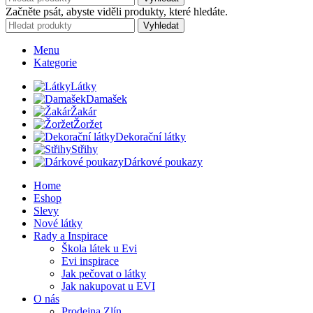
Začněte psát, abyste viděli produkty, které hledáte.
Vyhledat
Menu
Kategorie
Látky
Damašek
Žakár
Žoržet
Dekorační látky
Střihy
Dárkové poukazy
Home
Eshop
Slevy
Nové látky
Rady a Inspirace
Škola látek u Evi
Evi inspirace
Jak pečovat o látky
Jak nakupovat u EVI
O nás
Prodejna Zlín