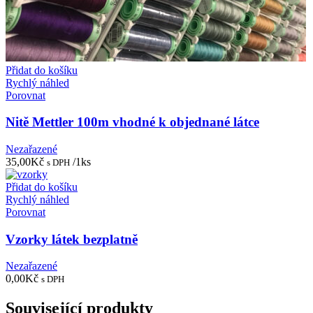
Přidat do košíku
Rychlý náhled
Porovnat
Nitě Mettler 100m vhodné k objednané látce
Nezařazené
35,00
Kč
/1ks
s DPH
Přidat do košíku
Rychlý náhled
Porovnat
Vzorky látek bezplatně
Nezařazené
0,00
Kč
s DPH
Související produkty