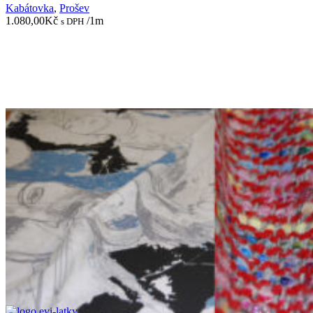
Kabátovka
,
Prošev
1.080,00
Kč
/1m
s DPH