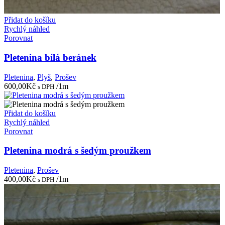
Přidat do košíku
Rychlý náhled
Porovnat
Pletenina bílá beránek
Pletenina
,
Plyš
,
Prošev
600,00
Kč
/1m
s DPH
Přidat do košíku
Rychlý náhled
Porovnat
Pletenina modrá s šedým proužkem
Pletenina
,
Prošev
400,00
Kč
/1m
s DPH