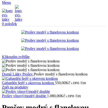
Menu
0
položek
Kliknutím zvětšíte
Domů
Látky
Prošev
Prošev modrý s flanelovou kostkou
Gabardén šedý s okrovou kostkou
550,00
Kč
/1m
s DPH
Zpět na produkty
Prošev vínový/modrý double
1.080,00
Kč
/1m
s DPH
Prošev modrý s flanelovou