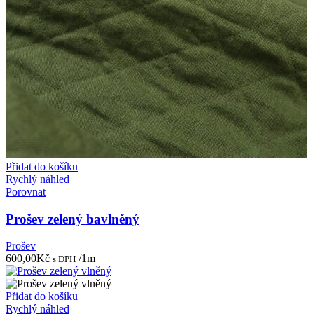
Přidat do košíku
Rychlý náhled
Porovnat
Prošev zelený bavlněný
Prošev
600,00
Kč
/1m
s DPH
Přidat do košíku
Rychlý náhled