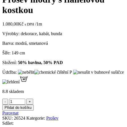
kostkou
1.080,00
Kč
/1m
s DPH
Výrobky: dekorace, kabát, bunda
Barva: modrá, smetanová
Šíře: 149 cm
Složení:
50% bavlna, 50% PAD
Údržba:
8.8 skladem
Prošev
modrý
Přidat do košíku
s
Porovnat
flanelovou
SKU:
26524
Kategorie:
Prošev
kostkou
Sdílet:
množství