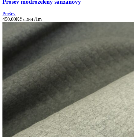
Prošev modrozelený šanzánový
Prošev
450,00
Kč
/1m
s DPH