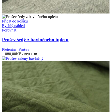
Přidat do košíku
Rychlý náhled
Porovnat
Prošev šedý z bavlněného úpletu
Pletenina
,
Prošev
1.080,00
Kč
/1m
s DPH