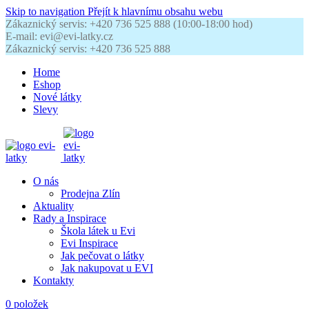
Skip to navigation
Přejít k hlavnímu obsahu webu
Zákaznický servis: +420 736 525 888 (10:00-18:00 hod)
E-mail: evi@evi-latky.cz
Zákaznický servis: +420 736 525 888
Home
Eshop
Nové látky
Slevy
O nás
Prodejna Zlín
Aktuality
Rady a Inspirace
Škola látek u Evi
Evi Inspirace
Jak pečovat o látky
Jak nakupovat u EVI
Kontakty
0
položek