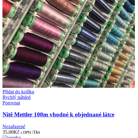
Přidat do košíku
Rychlý náhled
Porovnat
Nitě Mettler 100m vhodné k objednané látce
Nezařazené
35,00
Kč
/1ks
s DPH