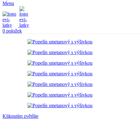
Menu
0
položek
Kliknutím zvětšíte