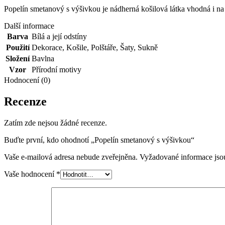
Popelín smetanový s výšivkou je nádherná košilová látka vhodná i na
Další informace
Barva
Bílá a její odstíny
Použití
Dekorace
,
Košile
,
Polštáře
,
Šaty
,
Sukně
Složení
Bavlna
Vzor
Přírodní motivy
Hodnocení (0)
Recenze
Zatím zde nejsou žádné recenze.
Buďte první, kdo ohodnotí „Popelín smetanový s výšivkou“
Vaše e-mailová adresa nebude zveřejněna.
Vyžadované informace js
Vaše hodnocení
*