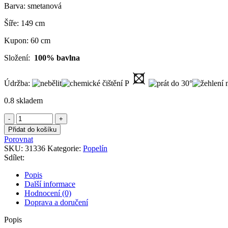
Barva: smetanová
Šíře: 149 cm
Kupon: 60 cm
Složení:
100% bavlna
Údržba:
0.8 skladem
Popelín
smetanový
Přidat do košíku
s
Porovnat
výšivkou
SKU:
31336
Kategorie:
Popelín
množství
Sdílet:
Popis
Další informace
Hodnocení (0)
Doprava a doručení
Popis