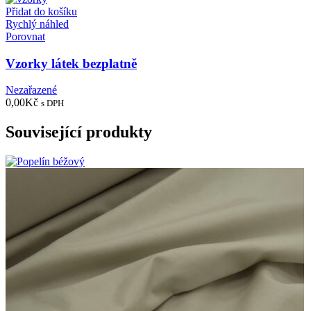
Přidat do košíku
Rychlý náhled
Porovnat
Vzorky látek bezplatně
Nezařazené
0,00
Kč
s DPH
Související produkty