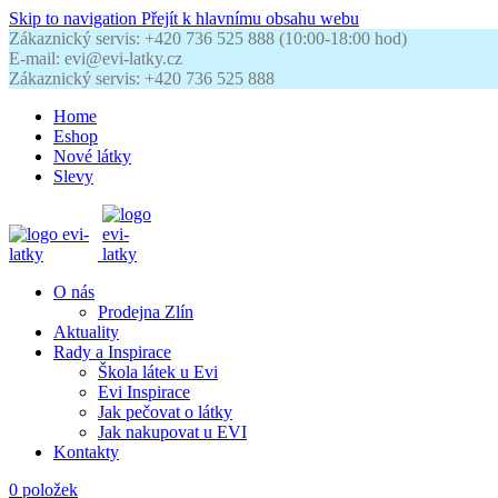
Skip to navigation
Přejít k hlavnímu obsahu webu
Zákaznický servis: +420 736 525 888 (10:00-18:00 hod)
E-mail: evi@evi-latky.cz
Zákaznický servis: +420 736 525 888
Home
Eshop
Nové látky
Slevy
O nás
Prodejna Zlín
Aktuality
Rady a Inspirace
Škola látek u Evi
Evi Inspirace
Jak pečovat o látky
Jak nakupovat u EVI
Kontakty
0
položek