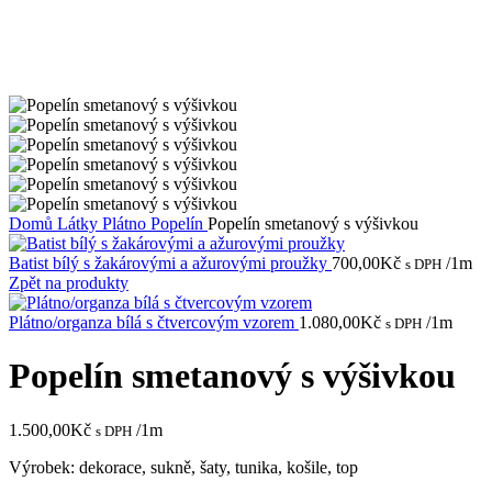
Domů
Látky
Plátno
Popelín
Popelín smetanový s výšivkou
Batist bílý s žakárovými a ažurovými proužky
700,00
Kč
/1m
s DPH
Zpět na produkty
Plátno/organza bílá s čtvercovým vzorem
1.080,00
Kč
/1m
s DPH
Popelín smetanový s výšivkou
1.500,00
Kč
/1m
s DPH
Výrobek: dekorace, sukně, šaty, tunika, košile, top