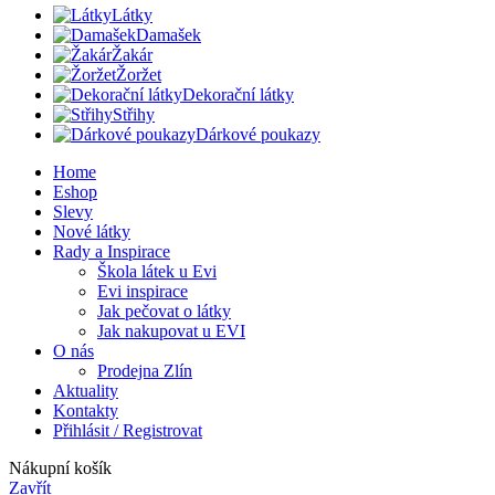
Látky
Damašek
Žakár
Žoržet
Dekorační látky
Střihy
Dárkové poukazy
Home
Eshop
Slevy
Nové látky
Rady a Inspirace
Škola látek u Evi
Evi inspirace
Jak pečovat o látky
Jak nakupovat u EVI
O nás
Prodejna Zlín
Aktuality
Kontakty
Přihlásit / Registrovat
Nákupní košík
Zavřít