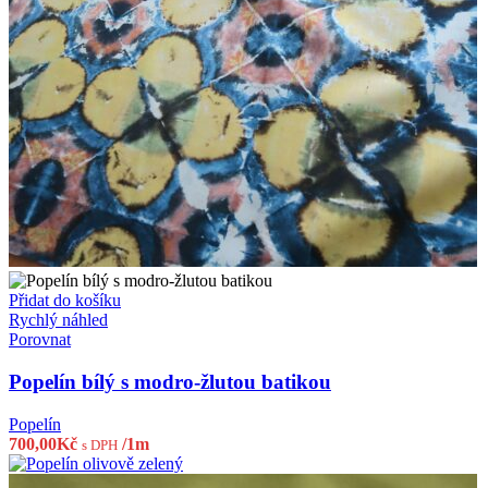
Přidat do košíku
Rychlý náhled
Porovnat
Popelín bílý s modro-žlutou batikou
Popelín
700,00
Kč
/1m
s DPH