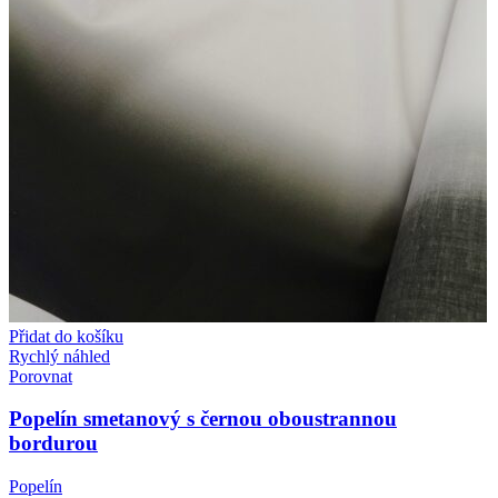
Přidat do košíku
Rychlý náhled
Porovnat
Popelín smetanový s černou oboustrannou
bordurou
Popelín