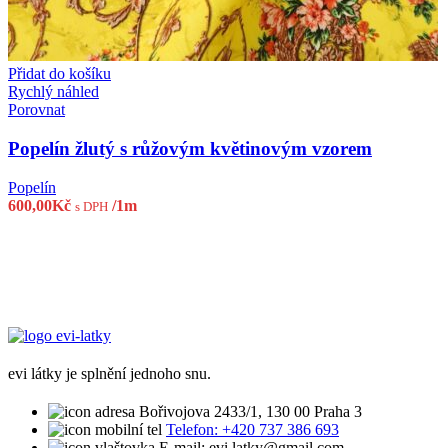
Přidat do košíku
Rychlý náhled
Porovnat
Popelín žlutý s růžovým květinovým vzorem
Popelín
600,00
Kč
/1m
s DPH
evi látky je splnění jednoho snu.
Bořivojova 2433/1, 130 00 Praha 3
Telefon: +420 737 386 693
E-mail: evi.latky@gmail.com