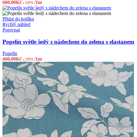
600,00
Kč
/1m
s DPH
Přidat do košíku
Rychlý náhled
Porovnat
Popelín světle šedý s nádechem do zelena s elastanem
Popelín
460,00
Kč
/1m
s DPH