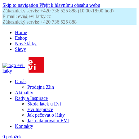
Skip to navigation
Přejít k hlavnímu obsahu webu
Zákaznický servis: +420 736 525 888 (10:00-18:00 hod)
E-mail: evi@evi-latky.cz
Zákaznický servis: +420 736 525 888
Home
Eshop
Nové látky
Slevy
O nás
Prodejna Zlín
Aktuality
Rady a Inspirace
Škola látek u Evi
Evi Inspirace
Jak pečovat o látky
Jak nakupovat u EVI
Kontakty
0
položek