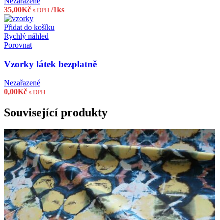
Nezařazené
35,00
Kč
/1ks
s DPH
Přidat do košíku
Rychlý náhled
Porovnat
Vzorky látek bezplatně
Nezařazené
0,00
Kč
s DPH
Související produkty