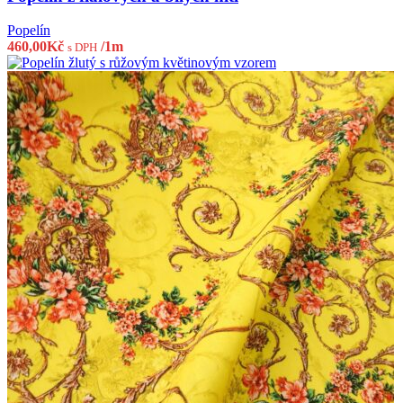
Popelín
460,00
Kč
/1m
s DPH