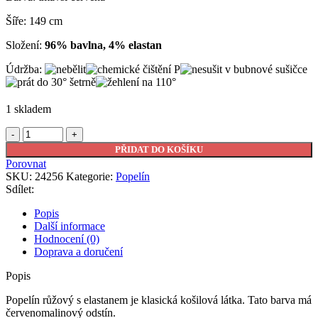
Šíře: 149 cm
Složení:
96% bavlna, 4% elastan
Údržba:
1 skladem
Popelín
růžový
PŘIDAT DO KOŠÍKU
množství
Porovnat
SKU:
24256
Kategorie:
Popelín
Sdílet:
Popis
Další informace
Hodnocení (0)
Doprava a doručení
Popis
Popelín růžový s elastanem je klasická košilová látka. Tato barva má
červenomalinový odstín.