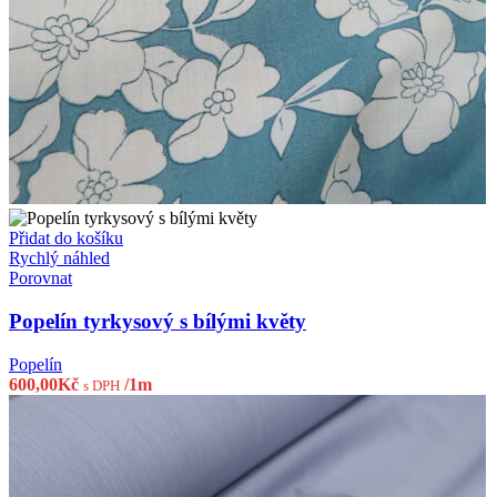
Přidat do košíku
Rychlý náhled
Porovnat
Popelín tyrkysový s bílými květy
Popelín
600,00
Kč
/1m
s DPH