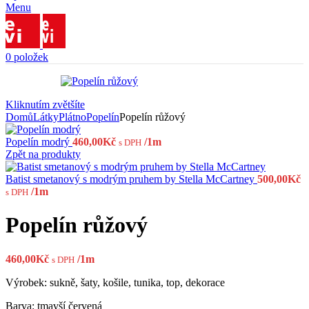
Menu
0
položek
Kliknutím zvětšíte
Domů
Látky
Plátno
Popelín
Popelín růžový
Popelín modrý
460,00
Kč
/1m
s DPH
Zpět na produkty
Batist smetanový s modrým pruhem by Stella McCartney
500,00
Kč
/1m
s DPH
Popelín růžový
460,00
Kč
/1m
s DPH
Výrobek: sukně, šaty, košile, tunika, top, dekorace
Barva: tmavší červená