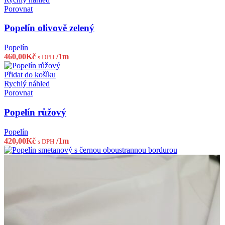
Porovnat
Popelín olivově zelený
Popelín
460,00
Kč
/1m
s DPH
Přidat do košíku
Rychlý náhled
Porovnat
Popelín růžový
Popelín
420,00
Kč
/1m
s DPH