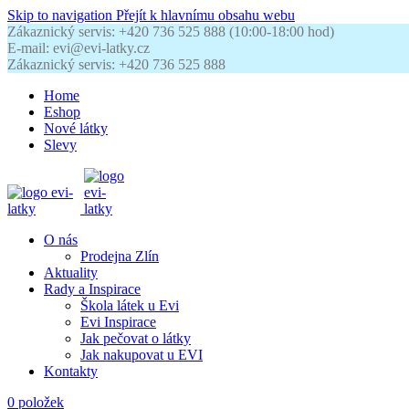
Skip to navigation
Přejít k hlavnímu obsahu webu
Zákaznický servis: +420 736 525 888 (10:00-18:00 hod)
E-mail: evi@evi-latky.cz
Zákaznický servis: +420 736 525 888
Home
Eshop
Nové látky
Slevy
O nás
Prodejna Zlín
Aktuality
Rady a Inspirace
Škola látek u Evi
Evi Inspirace
Jak pečovat o látky
Jak nakupovat u EVI
Kontakty
0
položek