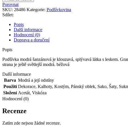
šanzánová
Porovnat
množství
SKU:
28486
Kategorie:
Podšívkovina
Sdílet:
Popis
Další informace
Hodnocení (0)
Doprava a doručení
Popis
Podšívka modrá šanzánová je klouzavá, splývavá látka s leskem. Gramá
strana je ještě světlejší modrá. béžová
Další informace
Barva
Modrá a její odstíny
Použití
Dekorace
,
Kalhoty
,
Kostým
,
Pánský oblek
,
Sako
,
Šaty
,
Sukn
Složení
Acetát
,
Viskóza
Hodnocení (0)
Recenze
Zatím zde nejsou žádné recenze.