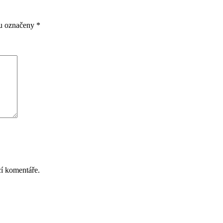
ou označeny
*
cí komentáře.