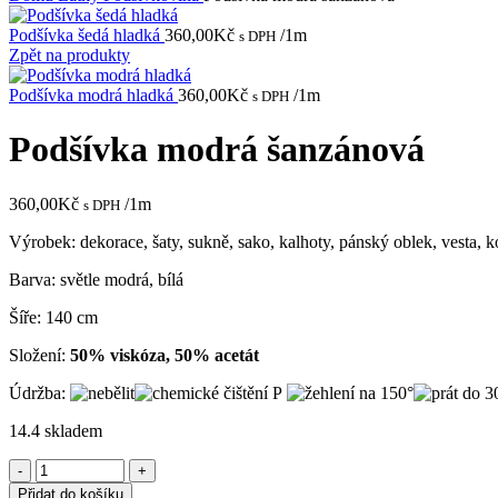
Podšívka šedá hladká
360,00
Kč
/1m
s DPH
Zpět na produkty
Podšívka modrá hladká
360,00
Kč
/1m
s DPH
Podšívka modrá šanzánová
360,00
Kč
/1m
s DPH
Výrobek: dekorace, šaty, sukně, sako, kalhoty, pánský oblek, vesta, 
Barva: světle modrá, bílá
Šíře: 140 cm
Složení:
50% viskóza, 50% acetát
Údržba:
14.4 skladem
Podšívka
modrá
Přidat do košíku