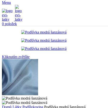
Menu
0
položek
Kliknutím zvětšíte
Domů
Látky
Podšívkovina
Podšívka modrá šanzánová