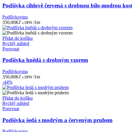
Podšívka cihlově červená s drobnou bílo-modrou kos
Podšívkovina
350,00
Kč
/1m
s DPH
Přidat do košíku
Rychlý náhled
Porovnat
Podšívka hnědá s drobným vzorem
Podšívkovina
350,00
Kč
/1m
s DPH
-44%
Přidat do košíku
Rychlý náhled
Porovnat
Podšívka šedá s modrým a červeným pruhem
Podšívkovina