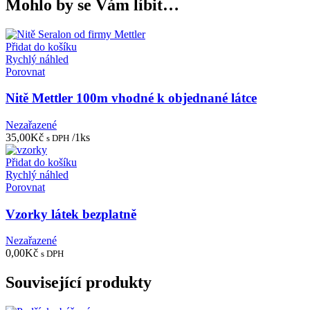
Mohlo by se Vám líbit…
Přidat do košíku
Rychlý náhled
Porovnat
Nitě Mettler 100m vhodné k objednané látce
Nezařazené
35,00
Kč
/1ks
s DPH
Přidat do košíku
Rychlý náhled
Porovnat
Vzorky látek bezplatně
Nezařazené
0,00
Kč
s DPH
Související produkty