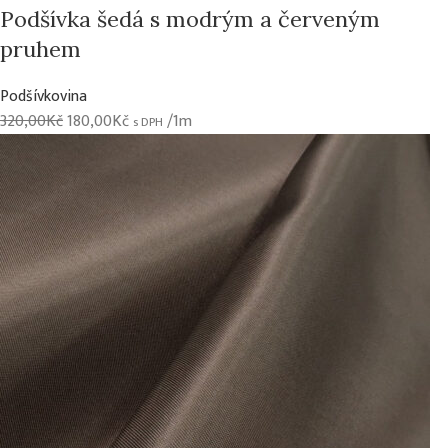
Podšívka šedá s modrým a červeným
pruhem
Podšívkovina
320,00
Kč
180,00
Kč
/1m
s DPH