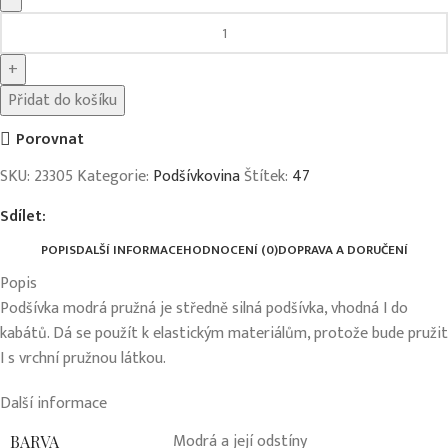
Přidat do košíku
Porovnat
SKU:
23305
Kategorie:
Podšívkovina
Štítek:
47
Sdílet:
POPIS
DALŠÍ INFORMACE
HODNOCENÍ (0)
DOPRAVA A DORUČENÍ
Popis
Podšívka modrá pružná je středně silná podšívka, vhodná I do
kabátů. Dá se použít k elastickým materiálům, protože bude pružit
I s vrchní pružnou látkou.
Další informace
Modrá a její odstíny
BARVA