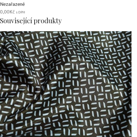
Nezařazené
0,00
Kč
s DPH
Související produkty