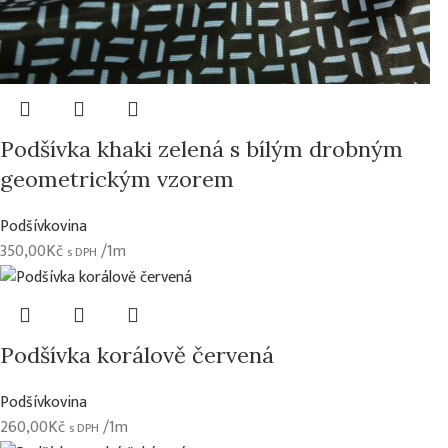
Podšívka khaki zelená s bílým drobným
geometrickým vzorem
Podšívkovina
350,00
Kč
/1m
s DPH
Podšívka korálově červená
Podšívkovina
260,00
Kč
/1m
s DPH