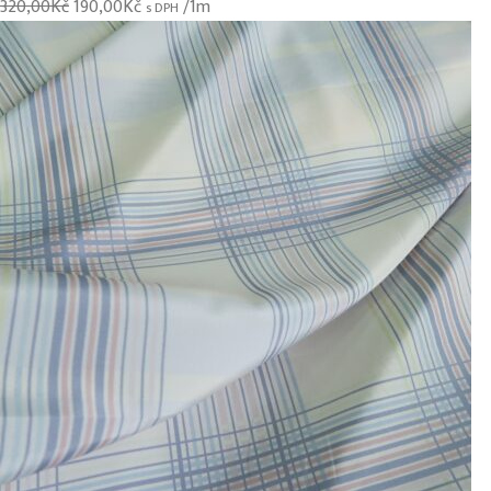
320,00
Kč
190,00
Kč
/1m
s DPH