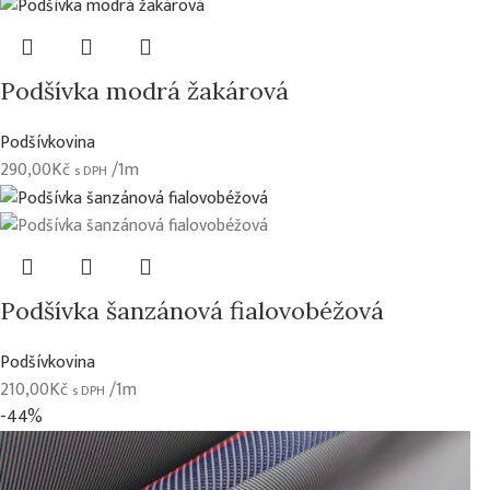
Podšívka modrá žakárová
Podšívkovina
290,00
Kč
/1m
s DPH
Podšívka šanzánová fialovobéžová
Podšívkovina
210,00
Kč
/1m
s DPH
-44%