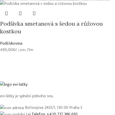
Podšívka smetanová s šedou a růžovou
kostkou
Podšívkovina
490,00
Kč
/1m
s DPH
evi látky je splnění jednoho snu.
Bořivojova 2433/1, 130 00 Praha 3
Telefon: +420 737 386 693