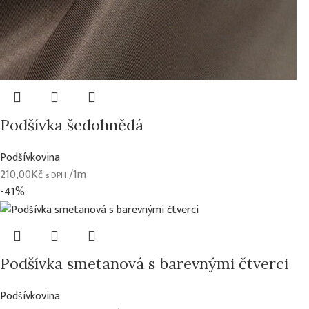
Podšívka šedohnědá
Podšívkovina
210,00
Kč
/1m
s DPH
-41%
Podšívka smetanová s barevnými čtverci
Podšívkovina