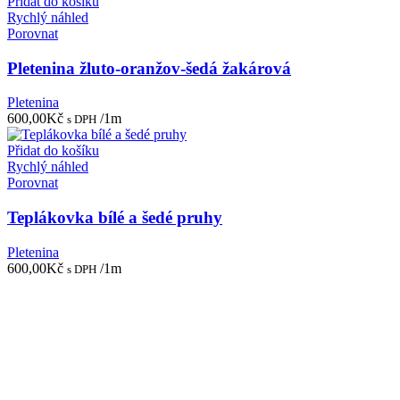
700,00Kč.
350,00Kč.
Přidat do košíku
Rychlý náhled
Porovnat
Pletenina žluto-oranžov-šedá žakárová
Pletenina
600,00
Kč
/1m
s DPH
Přidat do košíku
Rychlý náhled
Porovnat
Teplákovka bílé a šedé pruhy
Pletenina
600,00
Kč
/1m
s DPH