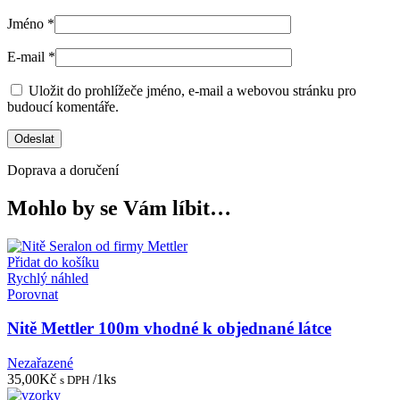
Jméno
*
E-mail
*
Uložit do prohlížeče jméno, e-mail a webovou stránku pro
budoucí komentáře.
Doprava a doručení
Mohlo by se Vám líbit…
Přidat do košíku
Rychlý náhled
Porovnat
Nitě Mettler 100m vhodné k objednané látce
Nezařazené
35,00
Kč
/1ks
s DPH