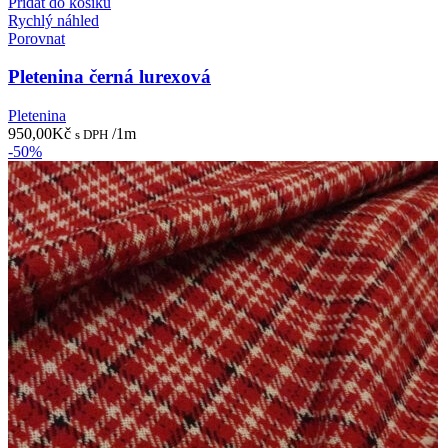
Přidat do košíku
Rychlý náhled
Porovnat
Pletenina černá lurexová
Pletenina
950,00
Kč
/1m
s DPH
-50%