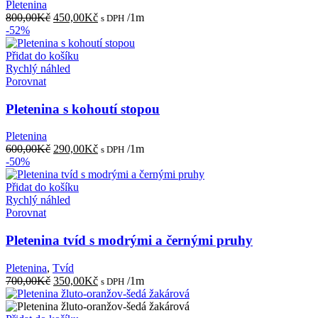
Pletenina
Původní
Aktuální
800,00
Kč
450,00
Kč
/1m
s DPH
cena
cena
-52%
byla:
je:
800,00Kč.
450,00Kč.
Přidat do košíku
Rychlý náhled
Porovnat
Pletenina s kohoutí stopou
Pletenina
Původní
Aktuální
600,00
Kč
290,00
Kč
/1m
s DPH
cena
cena
-50%
byla:
je:
600,00Kč.
290,00Kč.
Přidat do košíku
Rychlý náhled
Porovnat
Pletenina tvíd s modrými a černými pruhy
Pletenina
,
Tvíd
Původní
Aktuální
700,00
Kč
350,00
Kč
/1m
s DPH
cena
cena
byla:
je: