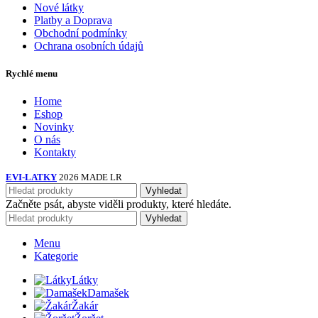
Nové látky
Platby a Doprava
Obchodní podmínky
Ochrana osobních údajů
Rychlé menu
Home
Eshop
Novinky
O nás
Kontakty
EVI-LATKY
2026 MADE LR
Vyhledat
Začněte psát, abyste viděli produkty, které hledáte.
Vyhledat
Menu
Kategorie
Látky
Damašek
Žakár