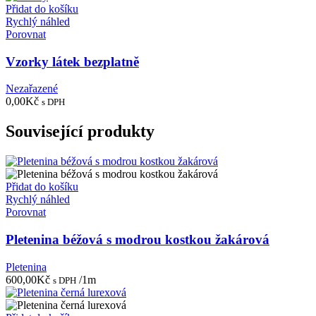
Přidat do košíku
Rychlý náhled
Porovnat
Vzorky látek bezplatně
Nezařazené
0,00
Kč
s DPH
Související produkty
Přidat do košíku
Rychlý náhled
Porovnat
Pletenina béžová s modrou kostkou žakárová
Pletenina
600,00
Kč
/1m
s DPH