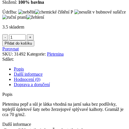
Složení:
100% bavlna
Údržba:
3.5 skladem
Pletenina
pepř
Přidat do košíku
a
Porovnat
sůl
SKU:
31492
Kategorie:
Pletenina
množství
Sdílet:
Popis
Další informace
Hodnocení (0)
Doprava a doručení
Popis
Pletenina pepř a sůl je látka vhodná na jarní saka bez podšívky,
teplejší úpletové šaty nebo žerzejopvé splývavé kalhoty. Gramáž je
cca 70 g/m2.
Další informace