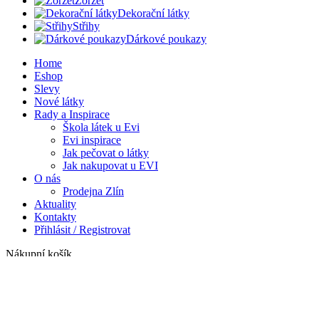
Žoržet
Dekorační látky
Střihy
Dárkové poukazy
Home
Eshop
Slevy
Nové látky
Rady a Inspirace
Škola látek u Evi
Evi inspirace
Jak pečovat o látky
Jak nakupovat u EVI
O nás
Prodejna Zlín
Aktuality
Kontakty
Přihlásit / Registrovat
Nákupní košík
Zavřít
Přihlásit se
Zavřít
Ještě nemáte účet?