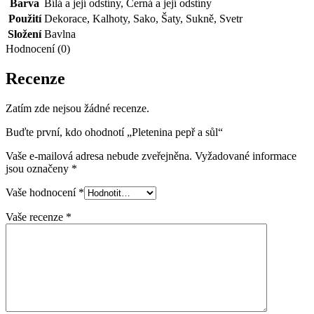
Barva
Bílá a její odstíny
,
Černá a její odstíny
Použití
Dekorace
,
Kalhoty
,
Sako
,
Šaty
,
Sukně
,
Svetr
Složení
Bavlna
Hodnocení (0)
Recenze
Zatím zde nejsou žádné recenze.
Buďte první, kdo ohodnotí „Pletenina pepř a sůl“
Vaše e-mailová adresa nebude zveřejněna.
Vyžadované informace
jsou označeny
*
Vaše hodnocení
*
Vaše recenze
*