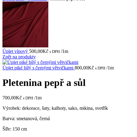
Úplet vínový
500,00
Kč
/1m
s DPH
Zpět na produkty
Úplet piké bílý s černými větvičkami
800,00
Kč
/1m
s DPH
Pletenina pepř a sůl
700,00
Kč
/1m
s DPH
Výrobek: dekorace, šaty, kalhoty, sako, mikina, svetřík
Barva: smetanová, černá
Šíře: 150 cm