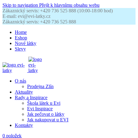
Skip to navigation
Přejít k hlavnímu obsahu webu
Zákaznický servis: +420 736 525 888 (10:00-18:00 hod)
E-mail: evi@evi-latky.cz
Zákaznický servis: +420 736 525 888
Home
Eshop
Nové látky
Slevy
O nás
Prodejna Zlín
Aktuality
Rady a Inspirace
Škola látek u Evi
Evi Inspirace
Jak pečovat o látky
Jak nakupovat u EVI
Kontakty
0
položek