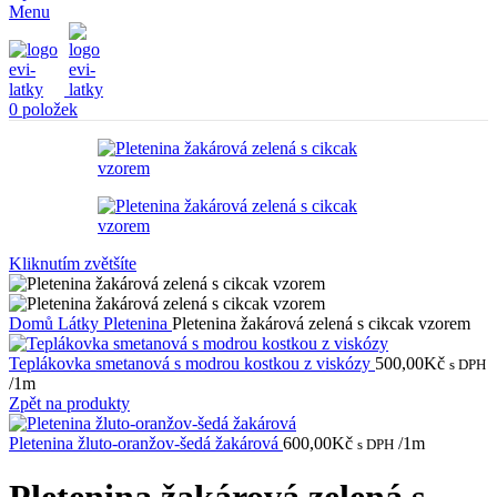
Menu
0
položek
Kliknutím zvětšíte
Domů
Látky
Pletenina
Pletenina žakárová zelená s cikcak vzorem
Teplákovka smetanová s modrou kostkou z viskózy
500,00
Kč
s DPH
/1m
Zpět na produkty
Pletenina žluto-oranžov-šedá žakárová
600,00
Kč
/1m
s DPH