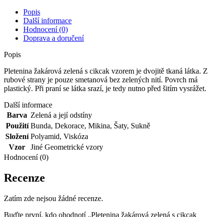
vzorem
množství
Popis
Další informace
Hodnocení (0)
Doprava a doručení
Popis
Pletenina žakárová zelená s cikcak vzorem je dvojitě tkaná látka. Z
rubové strany je pouze smetanová bez zelených nití. Povrch má
plastický. Při praní se látka srazí, je tedy nutno před šitím vysrážet.
Další informace
Barva
Zelená a její odstíny
Použití
Bunda
,
Dekorace
,
Mikina
,
Šaty
,
Sukně
Složení
Polyamid
,
Viskóza
Vzor
Jiné Geometrické vzory
Hodnocení (0)
Recenze
Zatím zde nejsou žádné recenze.
Buďte první, kdo ohodnotí „Pletenina žakárová zelená s cikcak