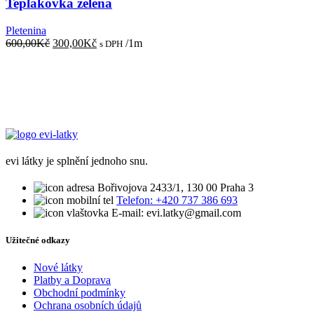
Teplákovka zelená
Pletenina
Původní
Aktuální
600,00
Kč
300,00
Kč
/1m
s DPH
cena
cena
byla:
je:
600,00Kč.
300,00Kč.
evi látky je splnění jednoho snu.
Bořivojova 2433/1, 130 00 Praha 3
Telefon: +420 737 386 693
E-mail: evi.latky@gmail.com
Užitečné odkazy
Nové látky
Platby a Doprava
Obchodní podmínky
Ochrana osobních údajů