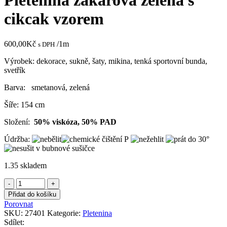
Pletenina žakárová zelená s
cikcak vzorem
600,00
Kč
/1m
s DPH
Výrobek: dekorace, sukně, šaty, mikina, tenká sportovní bunda,
svetřík
Barva: smetanová, zelená
Šíře: 154 cm
Složení:
50% viskóza, 50% PAD
Údržba:
1.35 skladem
Pletenina
žakárová
Přidat do košíku
zelená
Porovnat
s
SKU:
27401
Kategorie:
Pletenina
cikcak
Sdílet: