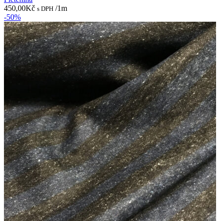
450,00
Kč
/1m
s DPH
-50%