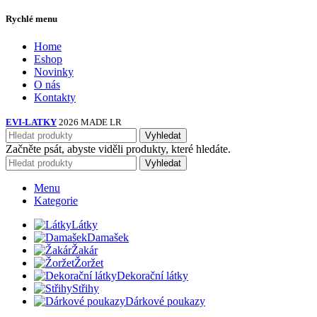
Rychlé menu
Home
Eshop
Novinky
O nás
Kontakty
EVI-LATKY
2026 MADE LR
Vyhledat
Začněte psát, abyste viděli produkty, které hledáte.
Vyhledat
Menu
Kategorie
Látky
Damašek
Žakár
Žoržet
Dekorační látky
Střihy
Dárkové poukazy