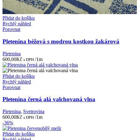
Přidat do košíku
Rychlý náhled
Porovnat
Pletenina béžová s modrou kostkou žakárová
Pletenina
600,00
Kč
/1m
s DPH
Přidat do košíku
Rychlý náhled
Porovnat
Pletenina černá alá valchovaná vlna
Pletenina
,
Svetrovina
600,00
Kč
/1m
s DPH
-36%
Přidat do košíku
Rychlý náhled