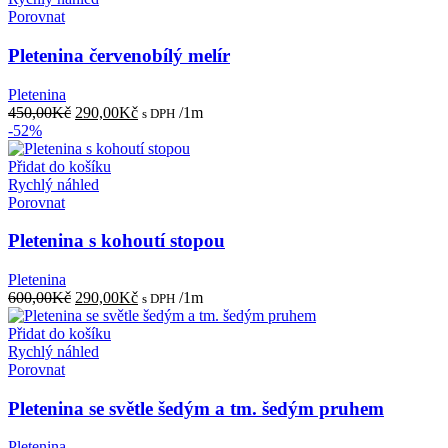
Porovnat
Pletenina červenobílý melír
Pletenina
Původní
Aktuální
450,00
Kč
290,00
Kč
/1m
s DPH
cena
cena
-52%
byla:
je:
450,00Kč.
290,00Kč.
Přidat do košíku
Rychlý náhled
Porovnat
Pletenina s kohoutí stopou
Pletenina
Původní
Aktuální
600,00
Kč
290,00
Kč
/1m
s DPH
cena
cena
byla:
je:
Přidat do košíku
600,00Kč.
290,00Kč.
Rychlý náhled
Porovnat
Pletenina se světle šedým a tm. šedým pruhem
Pletenina