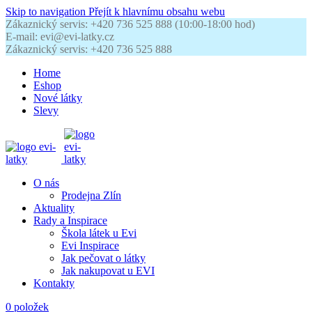
Skip to navigation
Přejít k hlavnímu obsahu webu
Zákaznický servis: +420 736 525 888 (10:00-18:00 hod)
E-mail: evi@evi-latky.cz
Zákaznický servis: +420 736 525 888
Home
Eshop
Nové látky
Slevy
O nás
Prodejna Zlín
Aktuality
Rady a Inspirace
Škola látek u Evi
Evi Inspirace
Jak pečovat o látky
Jak nakupovat u EVI
Kontakty
0
položek