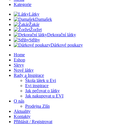
Kategorie
Látky
Damašek
Žakár
Žoržet
Dekorační látky
Střihy
Dárkové poukazy
Home
Eshop
Slevy
Nové látky
Rady a Inspirace
Škola látek u Evi
Evi inspirace
Jak pečovat o látky
Jak nakupovat u EVI
O nás
Prodejna Zlín
Aktuality
Kontakty
Přihlásit / Registrovat