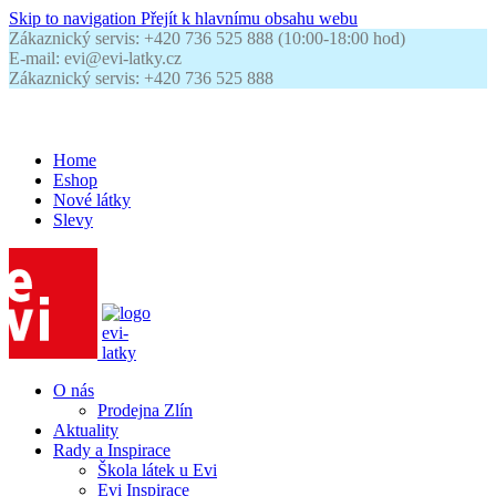
Skip to navigation
Přejít k hlavnímu obsahu webu
Zákaznický servis: +420 736 525 888 (10:00-18:00 hod)
E-mail: evi@evi-latky.cz
Zákaznický servis: +420 736 525 888
Home
Eshop
Nové látky
Slevy
O nás
Prodejna Zlín
Aktuality
Rady a Inspirace
Škola látek u Evi
Evi Inspirace