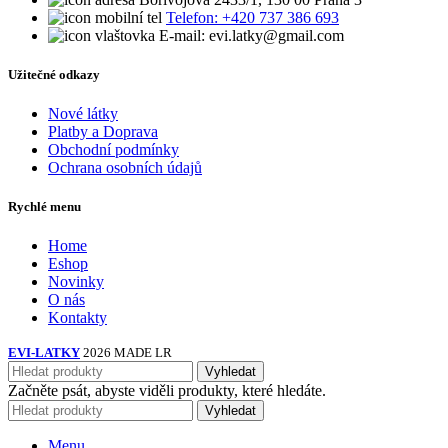
Telefon: +420 737 386 693
E-mail: evi.latky@gmail.com
Užitečné odkazy
Nové látky
Platby a Doprava
Obchodní podmínky
Ochrana osobních údajů
Rychlé menu
Home
Eshop
Novinky
O nás
Kontakty
EVI-LATKY
2026 MADE LR
Vyhledat
Začněte psát, abyste viděli produkty, které hledáte.
Vyhledat
Menu