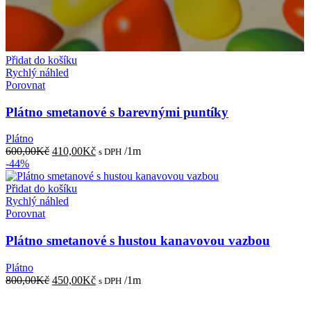
Přidat do košíku
Rychlý náhled
Porovnat
Plátno smetanové s barevnými puntíky
Plátno
Původní
Aktuální
600,00
Kč
410,00
Kč
/1m
s DPH
cena
cena
-44%
byla:
je:
600,00Kč.
410,00Kč.
Přidat do košíku
Rychlý náhled
Porovnat
Plátno smetanové s hustou kanavovou vazbou
Plátno
Původní
Aktuální
800,00
Kč
450,00
Kč
/1m
s DPH
cena
cena
byla:
je: