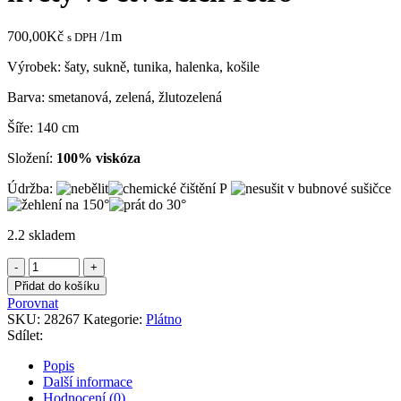
700,00
Kč
/1m
s DPH
Výrobek: šaty, sukně, tunika, halenka, košile
Barva: smetanová, zelená, žlutozelená
Šíře: 140 cm
Složení:
100% viskóza
Údržba:
2.2 skladem
Plátno
smetanové
Přidat do košíku
se
Porovnat
zelenými
SKU:
28267
Kategorie:
Plátno
květy
Sdílet:
ve
čtvercích
Popis
retro
Další informace
množství
Hodnocení (0)