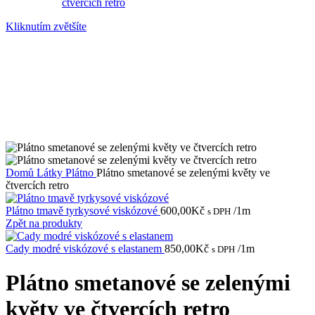
Kliknutím zvětšíte
Domů
Látky
Plátno
Plátno smetanové se zelenými květy ve
čtvercích retro
Plátno tmavě tyrkysové viskózové
600,00
Kč
/1m
s DPH
Zpět na produkty
Cady modré viskózové s elastanem
850,00
Kč
/1m
s DPH
Plátno smetanové se zelenými
květy ve čtvercích retro