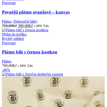
Porovnat
Pevnější plátno oranžové – kanvas
Plátno
,
Dekorační látky
Původní
Aktuální
750,00
Kč
390,00
Kč
/1m
s DPH
cena
cena
byla:
je:
Přidat do košíku
750,00Kč.
390,00Kč.
Rychlý náhled
Porovnat
Plátno bílé s černou kostkou
Plátno
700,00
Kč
/1m
s DPH
-46%