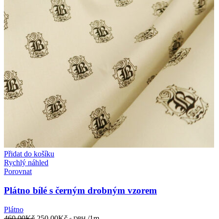
Přidat do košíku
Rychlý náhled
Porovnat
Plátno bílé s černým drobným vzorem
Plátno
Původní
Aktuální
460,00
Kč
250,00
Kč
/1m
s DPH