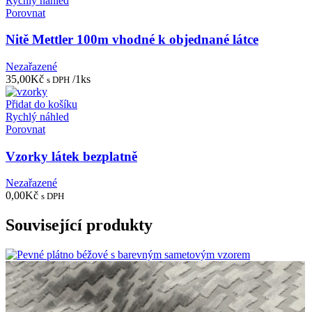
Rychlý náhled
Porovnat
Nitě Mettler 100m vhodné k objednané látce
Nezařazené
35,00
Kč
/1ks
s DPH
Přidat do košíku
Rychlý náhled
Porovnat
Vzorky látek bezplatně
Nezařazené
0,00
Kč
s DPH
Související produkty