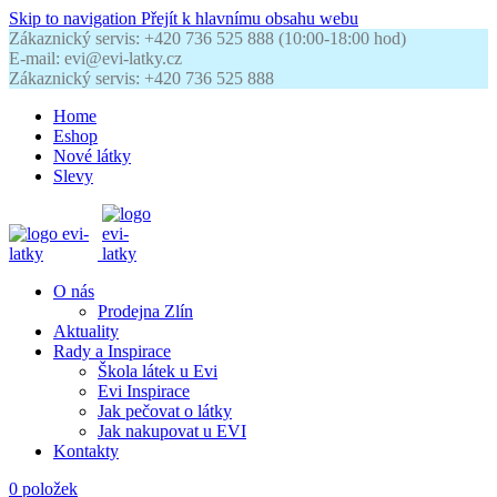
Skip to navigation
Přejít k hlavnímu obsahu webu
Zákaznický servis: +420 736 525 888 (10:00-18:00 hod)
E-mail: evi@evi-latky.cz
Zákaznický servis: +420 736 525 888
Home
Eshop
Nové látky
Slevy
O nás
Prodejna Zlín
Aktuality
Rady a Inspirace
Škola látek u Evi
Evi Inspirace
Jak pečovat o látky
Jak nakupovat u EVI
Kontakty
0
položek