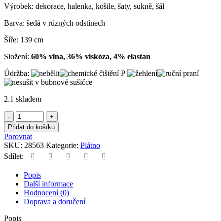
Výrobek: dekorace, halenka, košile, šaty, sukně, šál
Barva: šedá v různých odstínech
Šíře: 139 cm
Složení:
60% vlna, 36% viskóza, 4% elastan
Údržba:
2.1 skladem
Plátno
šedé
Přidat do košíku
vlněné
Porovnat
se
SKU:
28563
Kategorie:
Plátno
vzorem
Sdílet:
tygrů
množství
Popis
Další informace
Hodnocení (0)
Doprava a doručení
Popis