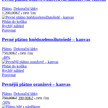
Plátno
,
Dekorační látky
1.200,00
Kč
/1m
s DPH
Přidat do košíku
Rychlý náhled
Porovnat
Pevné plátno hnědozelenožlutošedé – kanvas
Plátno
,
Dekorační látky
750,00
Kč
/1m
s DPH
-48%
Přidat do košíku
Rychlý náhled
Porovnat
Pevnější plátno oranžové – kanvas
Plátno
,
Dekorační látky
Původní
Aktuální
750,00
Kč
390,00
Kč
/1m
s DPH
cena
cena
-50%
byla:
je: