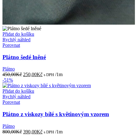
Přidat do košíku
Rychlý náhled
Porovnat
Plátno šedé lněné
Plátno
Původní
Aktuální
450,00
Kč
250,00
Kč
/1m
s DPH
cena
cena
-51%
byla:
je:
450,00Kč.
250,00Kč.
Přidat do košíku
Rychlý náhled
Porovnat
Plátno z viskozy bílé s květinovým vzorem
Plátno
Původní
Aktuální
800,00
Kč
390,00
Kč
/1m
s DPH
cena
cena