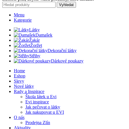
Vyhledat
Menu
Kategorie
Látky
Damašek
Žakár
Žoržet
Dekorační látky
Střihy
Dárkové poukazy
Home
Eshop
Slevy
Nové látky
Rady a Inspirace
Škola látek u Evi
Evi inspirace
Jak pečovat o látky
Jak nakupovat u EVI
O nás
Prodejna Zlín
Aktuality