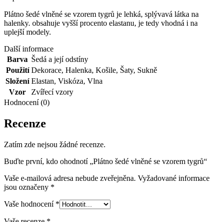
Plátno šedé vlněné se vzorem tygrů je lehká, splývavá látka na
halenky. obsahuje vyšší procento elastanu, je tedy vhodná i na
uplejší modely.
Další informace
Barva
Šedá a její odstíny
Použití
Dekorace
,
Halenka
,
Košile
,
Šaty
,
Sukně
Složení
Elastan
,
Viskóza
,
Vlna
Vzor
Zvířecí vzory
Hodnocení (0)
Recenze
Zatím zde nejsou žádné recenze.
Buďte první, kdo ohodnotí „Plátno šedé vlněné se vzorem tygrů“
Vaše e-mailová adresa nebude zveřejněna.
Vyžadované informace
jsou označeny
*
Vaše hodnocení
*
Vaše recenze
*