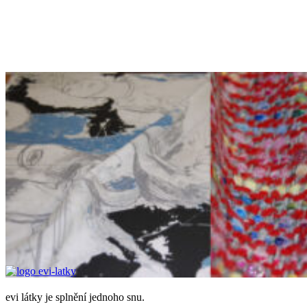
byla:
je:
800,00Kč.
390,00Kč.
evi látky je splnění jednoho snu.