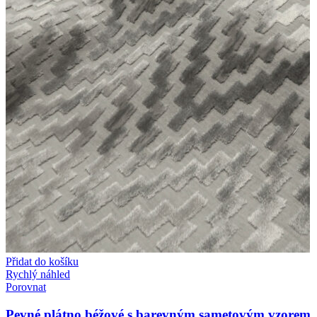
Přidat do košíku
Rychlý náhled
Porovnat
Pevné plátno béžové s barevným sametovým vzorem