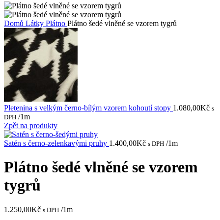
Domů
Látky
Plátno
Plátno šedé vlněné se vzorem tygrů
Pletenina s velkým černo-bílým vzorem kohoutí stopy
1.080,00
Kč
s
/1m
DPH
Zpět na produkty
Satén s černo-zelenkavými pruhy
1.400,00
Kč
/1m
s DPH
Plátno šedé vlněné se vzorem
tygrů
1.250,00
Kč
/1m
s DPH