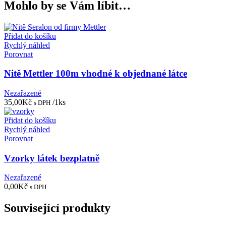
Mohlo by se Vám líbit…
Přidat do košíku
Rychlý náhled
Porovnat
Nitě Mettler 100m vhodné k objednané látce
Nezařazené
35,00
Kč
/1ks
s DPH
Přidat do košíku
Rychlý náhled
Porovnat
Vzorky látek bezplatně
Nezařazené
0,00
Kč
s DPH
Související produkty