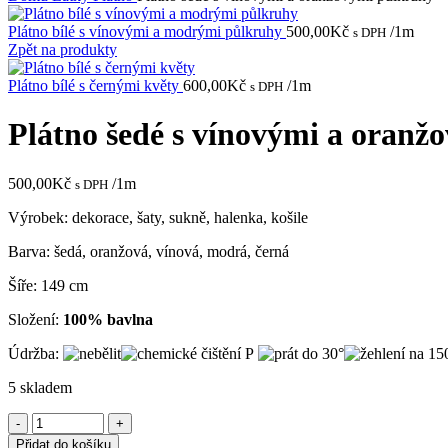
Plátno bílé s vínovými a modrými půlkruhy
500,00
Kč
/1m
s DPH
Zpět na produkty
Plátno bílé s černými květy
600,00
Kč
/1m
s DPH
Plátno šedé s vínovými a oranž
500,00
Kč
/1m
s DPH
Výrobek: dekorace, šaty, sukně, halenka, košile
Barva: šedá, oranžová, vínová, modrá, černá
Šíře: 149 cm
Složení:
100% bavlna
Údržba:
5 skladem
Plátno
šedé
Přidat do košíku