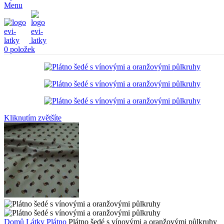
Menu
0
položek
Kliknutím zvětšíte
Domů
Látky
Plátno
Plátno šedé s vínovými a oranžovými půlkruhy