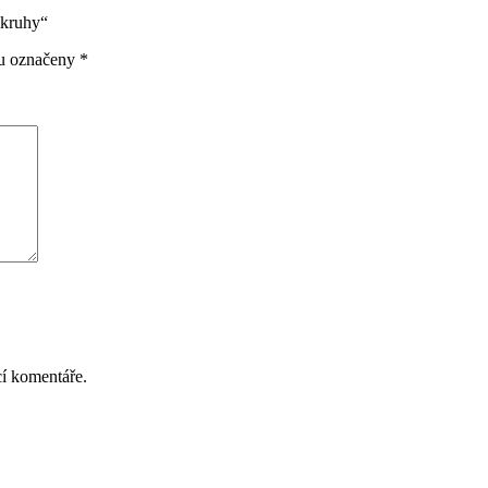
lkruhy“
ou označeny
*
cí komentáře.