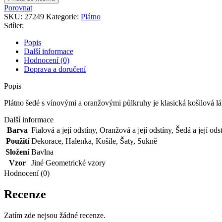
s
Porovnat
vínovými
SKU:
27249
Kategorie:
Plátno
a
Sdílet:
oranžovými
půlkruhy
Popis
množství
Další informace
Hodnocení (0)
Doprava a doručení
Popis
Plátno šedé s vínovými a oranžovými půlkruhy je klasická košilová l
Další informace
Barva
Fialová a její odstíny
,
Oranžová a její odstíny
,
Šedá a její ods
Použití
Dekorace
,
Halenka
,
Košile
,
Šaty
,
Sukně
Složení
Bavlna
Vzor
Jiné Geometrické vzory
Hodnocení (0)
Recenze
Zatím zde nejsou žádné recenze.