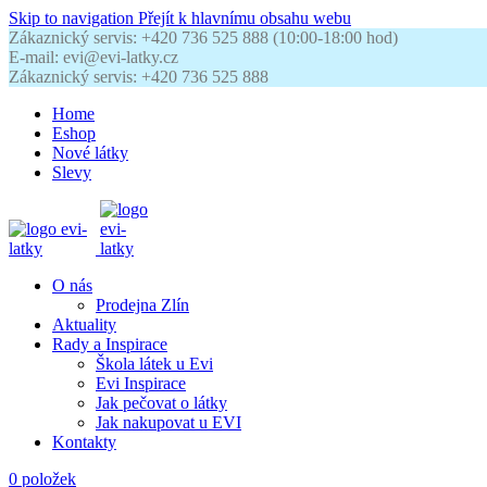
Skip to navigation
Přejít k hlavnímu obsahu webu
Zákaznický servis: +420 736 525 888 (10:00-18:00 hod)
E-mail: evi@evi-latky.cz
Zákaznický servis: +420 736 525 888
Home
Eshop
Nové látky
Slevy
O nás
Prodejna Zlín
Aktuality
Rady a Inspirace
Škola látek u Evi
Evi Inspirace
Jak pečovat o látky
Jak nakupovat u EVI
Kontakty
0
položek