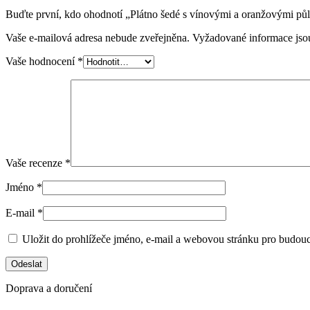
Buďte první, kdo ohodnotí „Plátno šedé s vínovými a oranžovými pů
Vaše e-mailová adresa nebude zveřejněna.
Vyžadované informace js
Vaše hodnocení
*
Vaše recenze
*
Jméno
*
E-mail
*
Uložit do prohlížeče jméno, e-mail a webovou stránku pro budou
Doprava a doručení