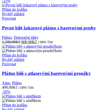
-33%
Přidat do košíku
Rychlý náhled
Porovnat
Pevné bílé žakarové plátno s barevnými pruhy
Plátno
,
Dekorační látky
Původní
Aktuální
1.200,00
Kč
800,00
Kč
/1m
s DPH
cena
cena
byla:
je:
1.200,00Kč.
800,00Kč.
Přidat do košíku
Rychlý náhled
Porovnat
Plátno bílé s atlasovými barevnými proužky
Atlas
,
Plátno
490,00
Kč
/1m
s DPH
-50%
Přidat do košíku
Rychlý náhled