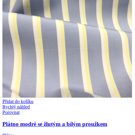
Přidat do košíku
Rychlý náhled
Porovnat
Plátno modré se žlutým a bílým proužkem