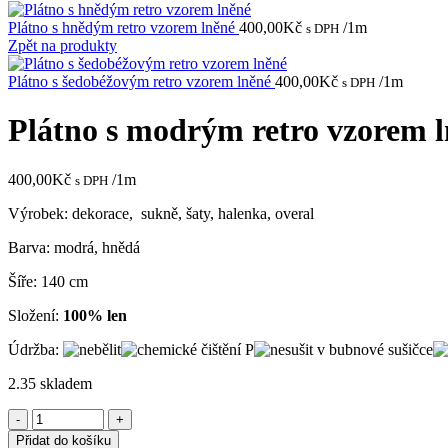
Plátno s hnědým retro vzorem lněné
400,00
Kč
/1m
s DPH
Zpět na produkty
Plátno s šedobéžovým retro vzorem lněné
400,00
Kč
/1m
s DPH
Plátno s modrým retro vzorem 
400,00
Kč
/1m
s DPH
Výrobek: dekorace, sukně, šaty, halenka, overal
Barva: modrá, hnědá
Šíře: 140 cm
Složení:
100% len
Údržba:
2.35 skladem
Plátno
s
Přidat do košíku