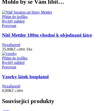
Mohlo by se Vám líbit…
Přidat do košíku
Rychlý náhled
Porovnat
Nitě Mettler 100m vhodné k objednané látce
Nezařazené
35,00
Kč
/1ks
s DPH
Přidat do košíku
Rychlý náhled
Porovnat
Vzorky látek bezplatně
Nezařazené
0,00
Kč
s DPH
Související produkty