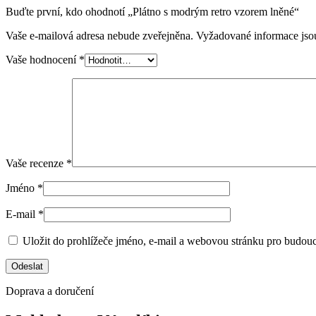
Buďte první, kdo ohodnotí „Plátno s modrým retro vzorem lněné“
Vaše e-mailová adresa nebude zveřejněna.
Vyžadované informace js
Vaše hodnocení
*
Vaše recenze
*
Jméno
*
E-mail
*
Uložit do prohlížeče jméno, e-mail a webovou stránku pro budou
Doprava a doručení