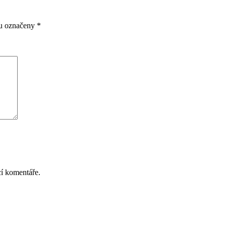
ou označeny
*
cí komentáře.