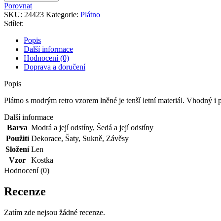
modrým
Porovnat
retro
SKU:
24423
Kategorie:
Plátno
vzorem
Sdílet:
lněné
množství
Popis
Další informace
Hodnocení (0)
Doprava a doručení
Popis
Plátno s modrým retro vzorem lněné je tenší letní materiál. Vhodný i p
Další informace
Barva
Modrá a její odstíny
,
Šedá a její odstíny
Použití
Dekorace
,
Šaty
,
Sukně
,
Závěsy
Složení
Len
Vzor
Kostka
Hodnocení (0)
Recenze
Zatím zde nejsou žádné recenze.