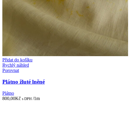
Přidat do košíku
Rychlý náhled
Porovnat
Plátno žluté lněné
Plátno
800,00
Kč
/1m
s DPH