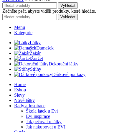
Vyhledat
Začněte psát, abyste viděli produkty, které hledáte.
Vyhledat
Menu
Kategorie
Látky
Damašek
Žakár
Žoržet
Dekorační látky
Střihy
Dárkové poukazy
Home
Eshop
Slevy
Nové látky
Rady a Inspirace
Škola látek u Evi
Evi inspirace
Jak pečovat o látky
Jak nakupovat u EVI