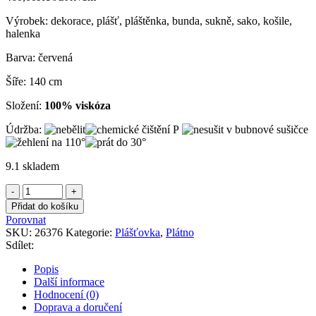
Výrobek: dekorace, plášť, pláštěnka, bunda, sukně, sako, košile,
halenka
Barva: červená
Šíře: 140 cm
Složení:
100% viskóza
Údržba:
9.1 skladem
Plátno
červené
Přidat do košíku
viskózové
Porovnat
množství
SKU:
26376
Kategorie:
Plášťovka
,
Plátno
Sdílet:
Popis
Další informace
Hodnocení (0)
Doprava a doručení