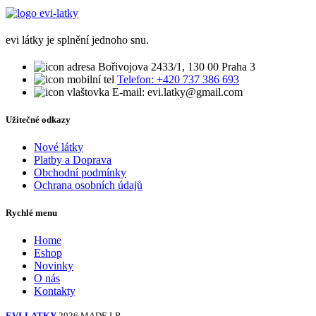
evi látky je splnění jednoho snu.
Bořivojova 2433/1, 130 00 Praha 3
Telefon: +420 737 386 693
E-mail: evi.latky@gmail.com
Užitečné odkazy
Nové látky
Platby a Doprava
Obchodní podmínky
Ochrana osobních údajů
Rychlé menu
Home
Eshop
Novinky
O nás
Kontakty
EVI-LATKY
2026 MADE LR