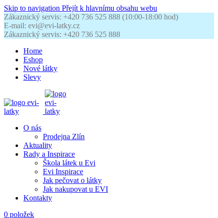
Skip to navigation
Přejít k hlavnímu obsahu webu
Zákaznický servis: +420 736 525 888 (10:00-18:00 hod)
E-mail: evi@evi-latky.cz
Zákaznický servis: +420 736 525 888
Home
Eshop
Nové látky
Slevy
O nás
Prodejna Zlín
Aktuality
Rady a Inspirace
Škola látek u Evi
Evi Inspirace
Jak pečovat o látky
Jak nakupovat u EVI
Kontakty
0
položek