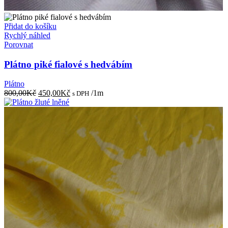
Přidat do košíku
Rychlý náhled
Porovnat
Plátno piké fialové s hedvábím
Plátno
Původní
Aktuální
800,00
Kč
450,00
Kč
/1m
s DPH
cena
cena
byla:
je:
800,00Kč.
450,00Kč.