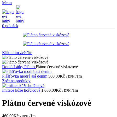
Menu
0
položek
Kliknutím zvětšíte
Domů
Látky
Plátno
Plátno červené viskózové
Plášťovka modrá alá denim
500,00
Kč
/1m
s DPH
Zpět na produkty
Imitace kůže hořčicová
1.080,00
Kč
/1m
s DPH
Plátno červené viskózové
460,00
Kč
/1m
s DPH