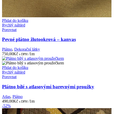
Přidat do košíku
Rychlý náhled
Porovnat
Pevné plátno žlutookrová – kanvas
Plátno
,
Dekorační látky
750,00
Kč
/1m
s DPH
Přidat do košíku
Rychlý náhled
Porovnat
Plátno bílé s atlasovými barevnými proužky
Atlas
,
Plátno
490,00
Kč
/1m
s DPH
-52%