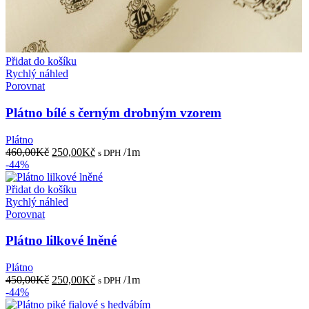
Přidat do košíku
Rychlý náhled
Porovnat
Plátno bílé s černým drobným vzorem
Plátno
Původní
Aktuální
460,00
Kč
250,00
Kč
/1m
s DPH
cena
cena
-44%
byla:
je:
460,00Kč.
250,00Kč.
Přidat do košíku
Rychlý náhled
Porovnat
Plátno lilkové lněné
Plátno
Původní
Aktuální
450,00
Kč
250,00
Kč
/1m
s DPH
cena
cena
-44%
byla:
je: