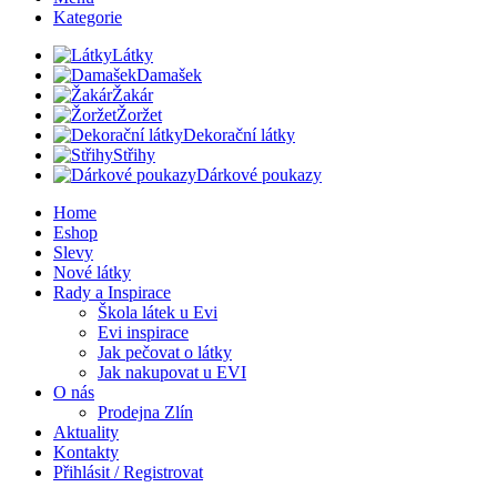
Kategorie
Látky
Damašek
Žakár
Žoržet
Dekorační látky
Střihy
Dárkové poukazy
Home
Eshop
Slevy
Nové látky
Rady a Inspirace
Škola látek u Evi
Evi inspirace
Jak pečovat o látky
Jak nakupovat u EVI
O nás
Prodejna Zlín
Aktuality
Kontakty
Přihlásit / Registrovat