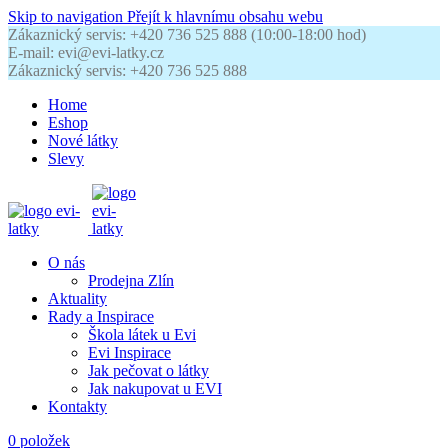
Skip to navigation
Přejít k hlavnímu obsahu webu
Zákaznický servis: +420 736 525 888 (10:00-18:00 hod)
E-mail: evi@evi-latky.cz
Zákaznický servis: +420 736 525 888
Home
Eshop
Nové látky
Slevy
O nás
Prodejna Zlín
Aktuality
Rady a Inspirace
Škola látek u Evi
Evi Inspirace
Jak pečovat o látky
Jak nakupovat u EVI
Kontakty
0
položek