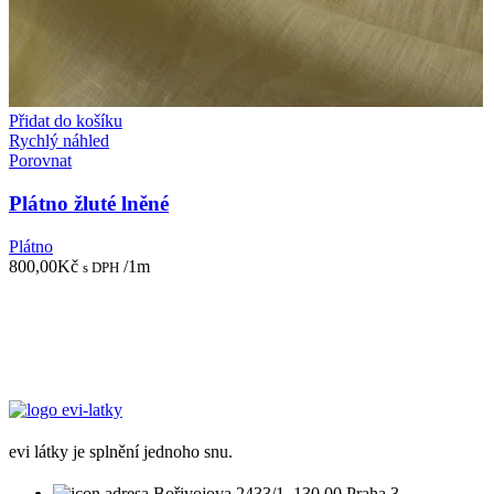
Přidat do košíku
Rychlý náhled
Porovnat
Plátno žluté lněné
Plátno
800,00
Kč
/1m
s DPH
evi látky je splnění jednoho snu.
Bořivojova 2433/1, 130 00 Praha 3