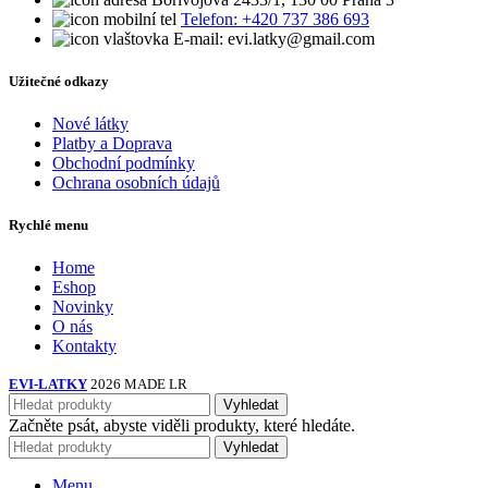
Telefon: +420 737 386 693
E-mail: evi.latky@gmail.com
Užitečné odkazy
Nové látky
Platby a Doprava
Obchodní podmínky
Ochrana osobních údajů
Rychlé menu
Home
Eshop
Novinky
O nás
Kontakty
EVI-LATKY
2026 MADE LR
Vyhledat
Začněte psát, abyste viděli produkty, které hledáte.
Vyhledat
Menu