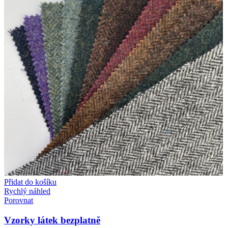
Přidat do košíku
Rychlý náhled
Porovnat
Vzorky látek bezplatně