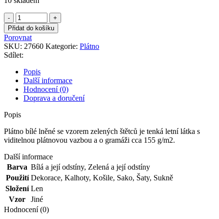
10 skladem
Plátno
bílé
Přidat do košíku
lněné
Porovnat
se
SKU:
27660
Kategorie:
Plátno
vzorem
Sdílet:
zelených
štětců
Popis
množství
Další informace
Hodnocení (0)
Doprava a doručení
Popis
Plátno bílé lněné se vzorem zelených štětců je tenká letní látka s
viditelnou plátnovou vazbou a o gramáži cca 155 g/m2.
Další informace
Barva
Bílá a její odstíny
,
Zelená a její odstíny
Použití
Dekorace
,
Kalhoty
,
Košile
,
Sako
,
Šaty
,
Sukně
Složení
Len
Vzor
Jiné
Hodnocení (0)