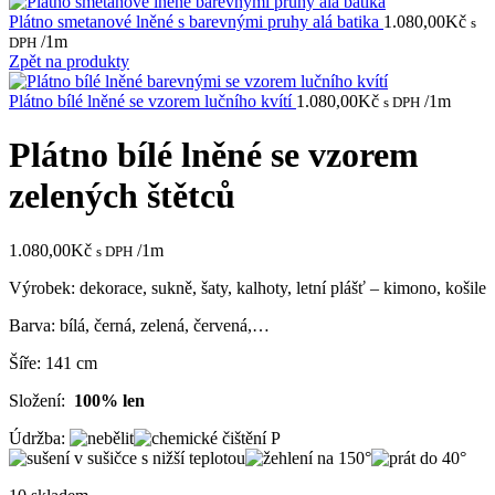
Plátno smetanové lněné s barevnými pruhy alá batika
1.080,00
Kč
s
/1m
DPH
Zpět na produkty
Plátno bílé lněné se vzorem lučního kvítí
1.080,00
Kč
/1m
s DPH
Plátno bílé lněné se vzorem
zelených štětců
1.080,00
Kč
/1m
s DPH
Výrobek: dekorace, sukně, šaty, kalhoty, letní plášť – kimono, košile
Barva: bílá, černá, zelená, červená,…
Šíře: 141 cm
Složení:
100% len
Údržba: