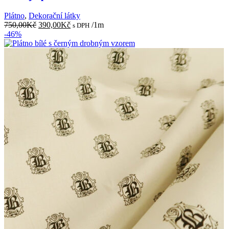
Plátno
,
Dekorační látky
Původní
Aktuální
750,00
Kč
390,00
Kč
/1m
s DPH
cena
cena
-46%
byla:
je:
750,00Kč.
390,00Kč.