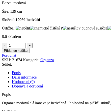
Barva: medová
Šíře: 139 cm
Složení:
100% hedvábí
Údržba:
8.6 skladem
Organza
medová
Přidat do košíku
alá
Porovnat
kanava
SKU:
21674
Kategorie:
Organza
množství
Sdílet:
Popis
Další informace
Hodnocení (0)
Doprava a doručení
Popis
Organza medová alá kanava je hedvábná. Je vhodná na pláště, sukně,