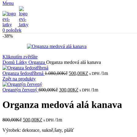
Menu
0
položek
-38%
Kliknutím zvětšíte
Domů
Látky
Organza
Organza medová alá kanava
Původní
Aktuální
Organza šedostříbrná
1.080,00
Kč
500,00
Kč
/1m
s DPH
cena
cena
Zpět na produkty
byla:
je:
Původní
1.080,00Kč.
Aktuální
500,00Kč.
Organtýn červený
600,00
Kč
300,00
Kč
/1m
s DPH
cena
cena
byla:
je:
Organza medová alá kanava
600,00Kč.
300,00Kč.
Původní
Aktuální
800,00
Kč
500,00
Kč
/1m
s DPH
cena
cena
Výrobek: dekorace, sukně,šaty, plášť
byla:
je:
800,00Kč.
500,00Kč.