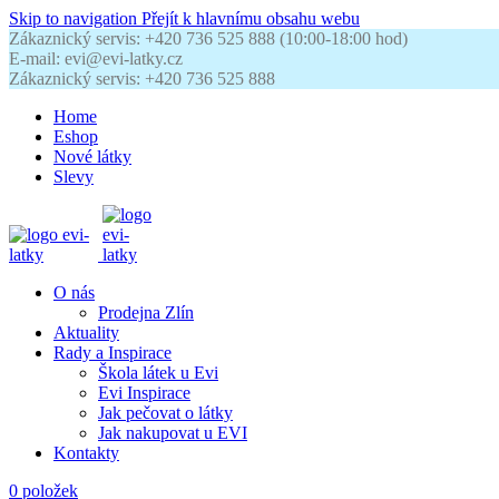
Skip to navigation
Přejít k hlavnímu obsahu webu
Zákaznický servis: +420 736 525 888 (10:00-18:00 hod)
E-mail: evi@evi-latky.cz
Zákaznický servis: +420 736 525 888
Home
Eshop
Nové látky
Slevy
O nás
Prodejna Zlín
Aktuality
Rady a Inspirace
Škola látek u Evi
Evi Inspirace
Jak pečovat o látky
Jak nakupovat u EVI
Kontakty
0
položek