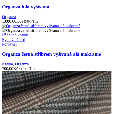
Organza bílá vyšívaná
Organza
1.080,00
Kč
/1m
s DPH
Přidat do košíku
Rychlý náhled
Porovnat
Organza černá stříbrem vyšívaná alá makramé
Krajka
,
Organza
700,00
Kč
/1m
s DPH