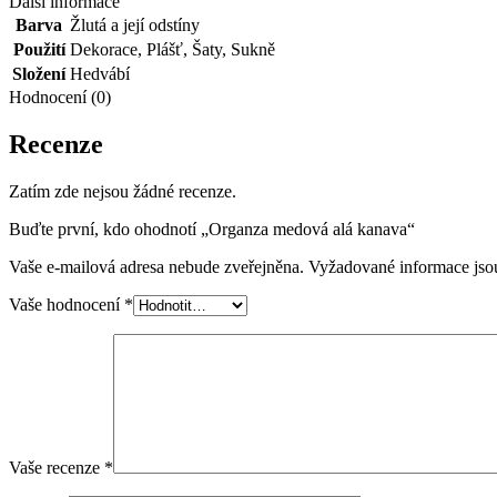
Další informace
Barva
Žlutá a její odstíny
Použití
Dekorace
,
Plášť
,
Šaty
,
Sukně
Složení
Hedvábí
Hodnocení (0)
Recenze
Zatím zde nejsou žádné recenze.
Buďte první, kdo ohodnotí „Organza medová alá kanava“
Vaše e-mailová adresa nebude zveřejněna.
Vyžadované informace js
Vaše hodnocení
*
Vaše recenze
*