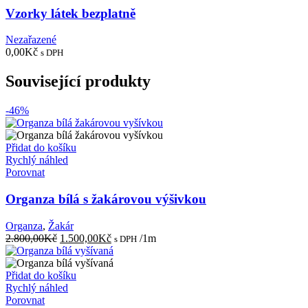
Vzorky látek bezplatně
Nezařazené
0,00
Kč
s DPH
Související produkty
-46%
Přidat do košíku
Rychlý náhled
Porovnat
Organza bílá s žakárovou výšivkou
Organza
,
Žakár
Původní
Aktuální
2.800,00
Kč
1.500,00
Kč
/1m
s DPH
cena
cena
byla:
je:
2.800,00Kč.
1.500,00Kč.
Přidat do košíku
Rychlý náhled
Porovnat