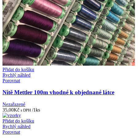
Přidat do košíku
Rychlý náhled
Porovnat
Nitě Mettler 100m vhodné k objednané látce
Nezařazené
35,00
Kč
/1ks
s DPH
Přidat do košíku
Rychlý náhled
Porovnat