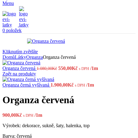
Menu
0
položek
Kliknutím zvětšíte
Domů
Látky
Organza
Organza červená
Původní
Aktuální
Organza červená
550,00
Kč
/1m
1.080,00
Kč
s DPH
cena
cena
Zpět na produkty
byla:
je:
1.080,00Kč.
550,00Kč.
Organza černá vyšívaná
1.900,00
Kč
/1m
s DPH
Organza červená
900,00
Kč
/1m
s DPH
Výrobek: dekorace, sukně, šaty, halenka, top
Barva: červená