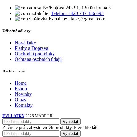
Bořivojova 2433/1, 130 00 Praha 3
Telefon: +420 737 386 693
E-mail: evi.latky@gmail.com
Užitečné odkazy
Nové látky
Platby a Doprava
Obchodní podmínky
Ochrana osobních údajů
Rychlé menu
Home
Eshop
Novinky
O nás
Kontakty
EVI-LATKY
2026 MADE LR
Vyhledat
Začněte psát, abyste viděli produkty, které hledáte.
Vyhledat