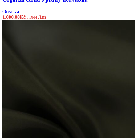
Organza
1.080,00
Kč
/1m
s DPH