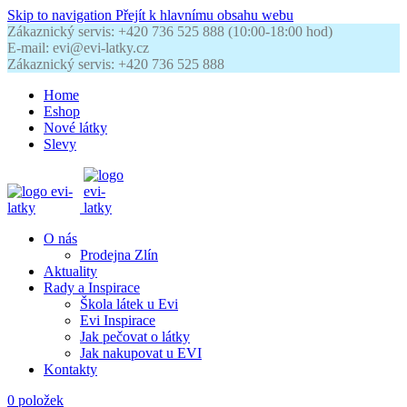
Skip to navigation
Přejít k hlavnímu obsahu webu
Zákaznický servis: +420 736 525 888 (10:00-18:00 hod)
E-mail: evi@evi-latky.cz
Zákaznický servis: +420 736 525 888
Home
Eshop
Nové látky
Slevy
O nás
Prodejna Zlín
Aktuality
Rady a Inspirace
Škola látek u Evi
Evi Inspirace
Jak pečovat o látky
Jak nakupovat u EVI
Kontakty
0
položek