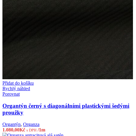
Přidat do košíku
Rychlý náhled
Porovnat
Organtýn černý s diagonálními plastickými šedými
proužky
Organtýn
,
Organza
1.080,00
Kč
/1m
s DPH