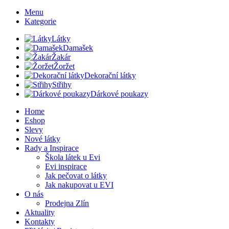
Menu
Kategorie
Látky
Damašek
Žakár
Žoržet
Dekorační látky
Střihy
Dárkové poukazy
Home
Eshop
Slevy
Nové látky
Rady a Inspirace
Škola látek u Evi
Evi inspirace
Jak pečovat o látky
Jak nakupovat u EVI
O nás
Prodejna Zlín
Aktuality
Kontakty