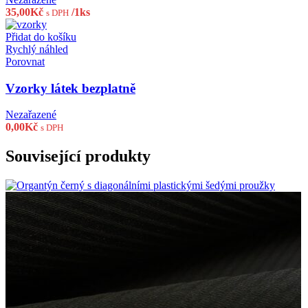
35,00
Kč
/1ks
s DPH
Přidat do košíku
Rychlý náhled
Porovnat
Vzorky látek bezplatně
Nezařazené
0,00
Kč
s DPH
Související produkty