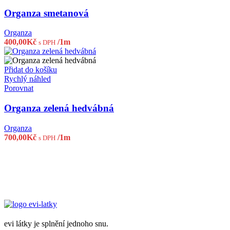
Organza smetanová
Organza
400,00
Kč
/1m
s DPH
Přidat do košíku
Rychlý náhled
Porovnat
Organza zelená hedvábná
Organza
700,00
Kč
/1m
s DPH
evi látky je splnění jednoho snu.