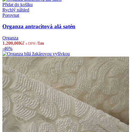
Přidat do košíku
Rychlý náhled
Porovnat
Organza antracitová alá satén
Organza
1.200,00
Kč
/1m
s DPH
-46%