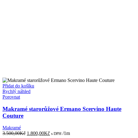
Přidat do košíku
Rychlý náhled
Porovnat
Makramé starorůžové Ermano Scervino Haute
Couture
Makramé
Původní
Aktuální
3.500,00
Kč
1.800,00
Kč
/1m
s DPH