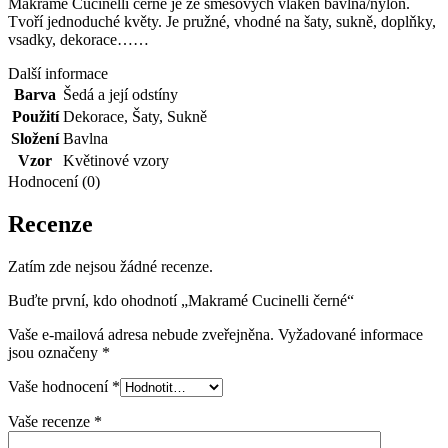
Makramé Cucinelli černé je ze směsových vláken bavlna/nylon.
Tvoří jednoduché květy. Je pružné, vhodné na šaty, sukně, doplňky,
vsadky, dekorace……
Další informace
Barva
Šedá a její odstíny
Použití
Dekorace
,
Šaty
,
Sukně
Složení
Bavlna
Vzor
Květinové vzory
Hodnocení (0)
Recenze
Zatím zde nejsou žádné recenze.
Buďte první, kdo ohodnotí „Makramé Cucinelli černé“
Vaše e-mailová adresa nebude zveřejněna.
Vyžadované informace
jsou označeny
*
Vaše hodnocení
*
Vaše recenze
*