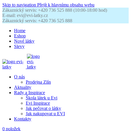
Skip to navigation
Přejít k hlavnímu obsahu webu
Zákaznický servis: +420 736 525 888 (10:00-18:00 hod)
E-mail: evi@evi-latky.cz
Zákaznický servis: +420 736 525 888
Home
Eshop
Nové látky
Slevy
O nás
Prodejna Zlín
Aktuality
Rady a Inspirace
Škola látek u Evi
Evi Inspirace
Jak pečovat o látky
Jak nakupovat u EVI
Kontakty
0
položek