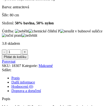
1.900,00Kč.
1.400,00Kč.
Barva: antracitová
Šíře: 80 cm
Složení:
50% bavlna, 50% nylon
Údržba:
3.8 skladem
Makramé
Cucinelli
Přidat do košíku
černé
Porovnat
množství
SKU:
18307
Kategorie:
Makramé
Sdílet:
Popis
Další informace
Hodnocení (0)
Doprava a doručení
Popis