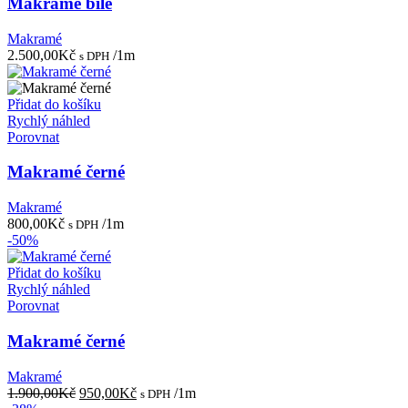
Makramé bílé
Makramé
2.500,00
Kč
/1m
s DPH
Přidat do košíku
Rychlý náhled
Porovnat
Makramé černé
Makramé
800,00
Kč
/1m
s DPH
-50%
Přidat do košíku
Rychlý náhled
Porovnat
Makramé černé
Makramé
Původní
Aktuální
1.900,00
Kč
950,00
Kč
/1m
s DPH