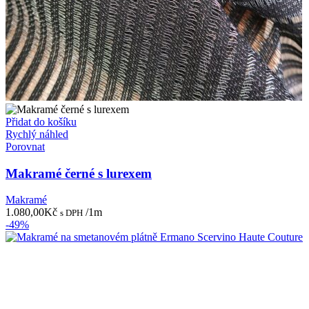
Přidat do košíku
Rychlý náhled
Porovnat
Makramé černé s lurexem
Makramé
1.080,00
Kč
/1m
s DPH
-49%