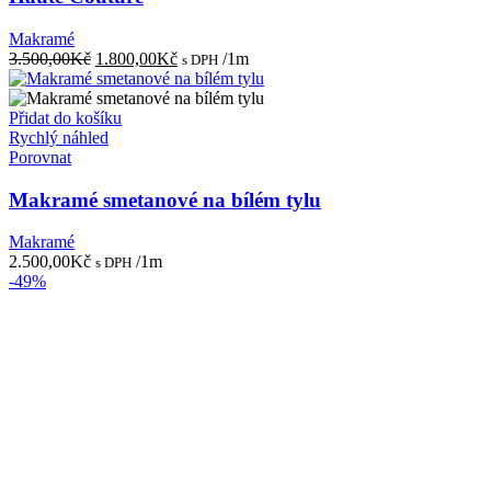
Makramé
Původní
Aktuální
3.500,00
Kč
1.800,00
Kč
/1m
s DPH
cena
cena
byla:
je:
3.500,00Kč.
1.800,00Kč.
Přidat do košíku
Rychlý náhled
Porovnat
Makramé smetanové na bílém tylu
Makramé
2.500,00
Kč
/1m
s DPH
-49%