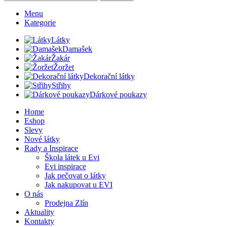
Menu
Kategorie
Látky
Damašek
Žakár
Žoržet
Dekorační látky
Střihy
Dárkové poukazy
Home
Eshop
Slevy
Nové látky
Rady a Inspirace
Škola látek u Evi
Evi inspirace
Jak pečovat o látky
Jak nakupovat u EVI
O nás
Prodejna Zlín
Aktuality
Kontakty