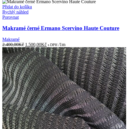
Přidat do košíku
Rychlý náhled
Porovnat
Makramé černé Ermano Scervino Haute Couture
Makramé
Původní
Aktuální
2.400,00
Kč
1.500,00
Kč
/1m
s DPH
cena
cena
byla:
je:
2.400,00Kč.
1.500,00Kč.