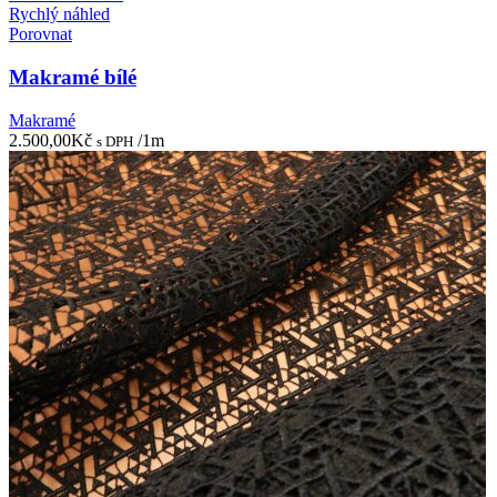
Rychlý náhled
Porovnat
Makramé bílé
Makramé
2.500,00
Kč
/1m
s DPH