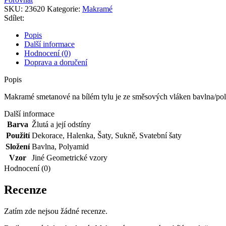
bílém
SKU:
23620
Kategorie:
Makramé
tylu
Sdílet:
množství
Popis
Další informace
Hodnocení (0)
Doprava a doručení
Popis
Makramé smetanové na bílém tylu je ze směsových vláken bavlna/pol
Další informace
Barva
Žlutá a její odstíny
Použití
Dekorace
,
Halenka
,
Šaty
,
Sukně
,
Svatební šaty
Složení
Bavlna
,
Polyamid
Vzor
Jiné Geometrické vzory
Hodnocení (0)
Recenze
Zatím zde nejsou žádné recenze.