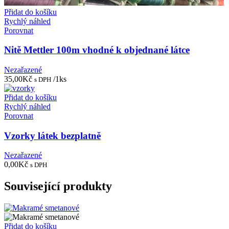
Přidat do košíku
Rychlý náhled
Porovnat
Nitě Mettler 100m vhodné k objednané látce
Nezařazené
35,00
Kč
/1ks
s DPH
Přidat do košíku
Rychlý náhled
Porovnat
Vzorky látek bezplatně
Nezařazené
0,00
Kč
s DPH
Související produkty
Přidat do košíku