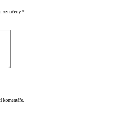
ou označeny
*
cí komentáře.