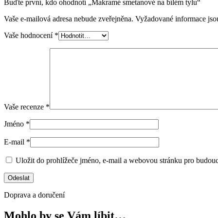
Buďte první, kdo ohodnotí „Makramé smetanové na bílém tylu“
Vaše e-mailová adresa nebude zveřejněna.
Vyžadované informace js
Vaše hodnocení
*
Vaše recenze
*
Jméno
*
E-mail
*
Uložit do prohlížeče jméno, e-mail a webovou stránku pro budou
Doprava a doručení
Mohlo by se Vám líbit…