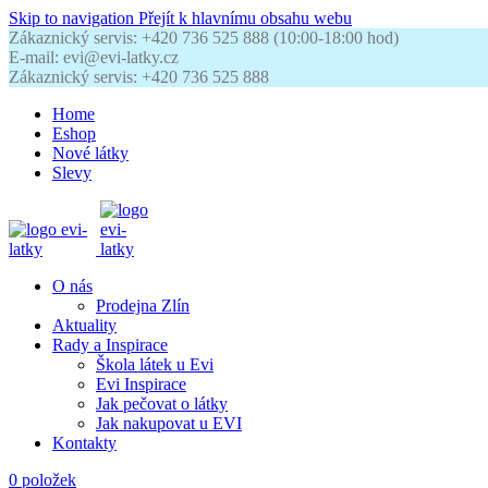
Skip to navigation
Přejít k hlavnímu obsahu webu
Zákaznický servis: +420 736 525 888 (10:00-18:00 hod)
E-mail: evi@evi-latky.cz
Zákaznický servis: +420 736 525 888
Home
Eshop
Nové látky
Slevy
O nás
Prodejna Zlín
Aktuality
Rady a Inspirace
Škola látek u Evi
Evi Inspirace
Jak pečovat o látky
Jak nakupovat u EVI
Kontakty
0
položek