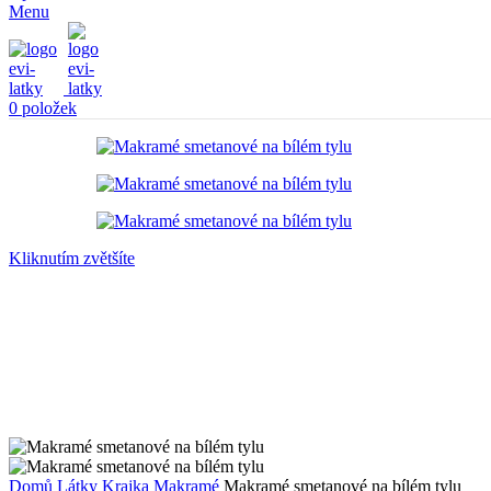
Menu
0
položek
Kliknutím zvětšíte
Domů
Látky
Krajka
Makramé
Makramé smetanové na bílém tylu