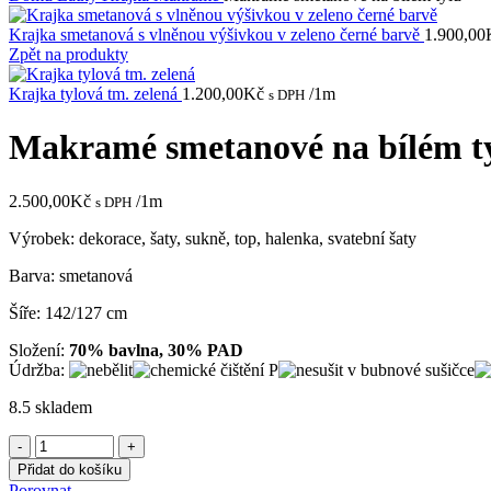
Krajka smetanová s vlněnou výšivkou v zeleno černé barvě
1.900,00
Zpět na produkty
Krajka tylová tm. zelená
1.200,00
Kč
/1m
s DPH
Makramé smetanové na bílém t
2.500,00
Kč
/1m
s DPH
Výrobek: dekorace, šaty, sukně, top, halenka, svatební šaty
Barva: smetanová
Šíře: 142/127 cm
Složení:
70% bavlna, 30% PAD
Údržba:
8.5 skladem
Makramé
smetanové
Přidat do košíku
na
Porovnat