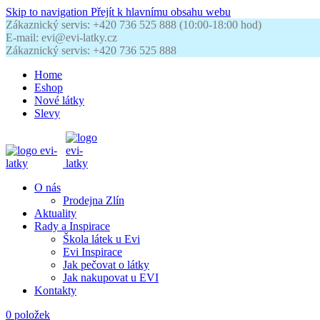
Skip to navigation
Přejít k hlavnímu obsahu webu
Zákaznický servis: +420 736 525 888 (10:00-18:00 hod)
E-mail: evi@evi-latky.cz
Zákaznický servis: +420 736 525 888
Home
Eshop
Nové látky
Slevy
O nás
Prodejna Zlín
Aktuality
Rady a Inspirace
Škola látek u Evi
Evi Inspirace
Jak pečovat o látky
Jak nakupovat u EVI
Kontakty
0
položek