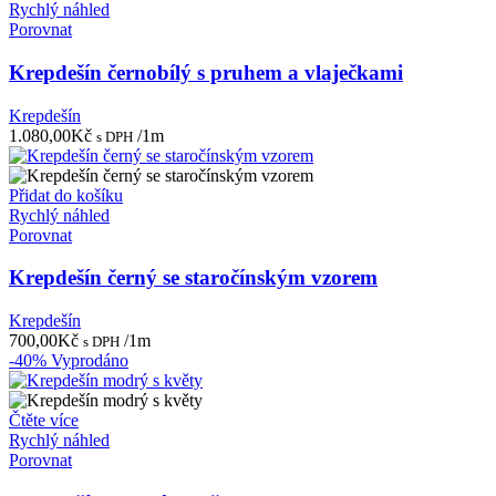
Rychlý náhled
Porovnat
Krepdešín černobílý s pruhem a vlaječkami
Krepdešín
1.080,00
Kč
/1m
s DPH
Přidat do košíku
Rychlý náhled
Porovnat
Krepdešín černý se staročínským vzorem
Krepdešín
700,00
Kč
/1m
s DPH
-40%
Vyprodáno
Čtěte více
Rychlý náhled
Porovnat