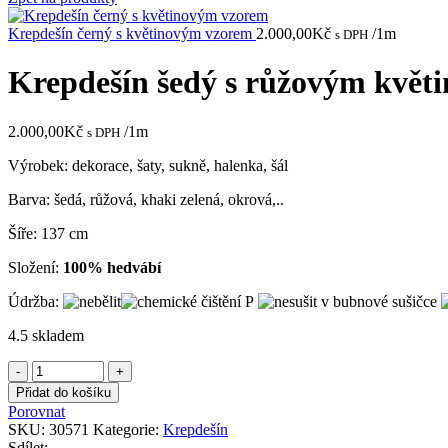
Krepdešín černý s květinovým vzorem
2.000,00
Kč
/1m
s DPH
Krepdešín šedý s růžovým kvě
2.000,00
Kč
/1m
s DPH
Výrobek: dekorace, šaty, sukně, halenka, šál
Barva: šedá, růžová, khaki zelená, okrová,..
Šíře: 137 cm
Složení:
100% hedvábí
Údržba:
4.5 skladem
Krepdešín
šedý
Přidat do košíku
s
Porovnat
růžovým
SKU:
30571
Kategorie:
Krepdešín
květinovým
Sdílet: