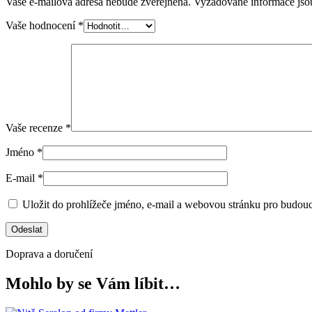
Vaše e-mailová adresa nebude zveřejněna.
Vyžadované informace js
Vaše hodnocení
*
Vaše recenze
*
Jméno
*
E-mail
*
Uložit do prohlížeče jméno, e-mail a webovou stránku pro budou
Doprava a doručení
Mohlo by se Vám líbit…