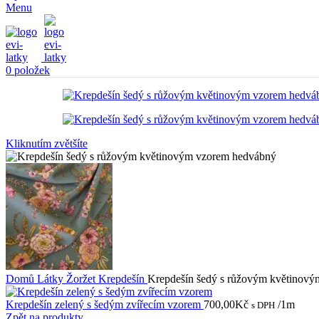
Menu
0
položek
Kliknutím zvětšíte
Domů
Látky
Žoržet
Krepdešín
Krepdešín šedý s růžovým květinov
Krepdešín zelený s šedým zvířecím vzorem
700,00
Kč
/1m
s DPH
Zpět na produkty