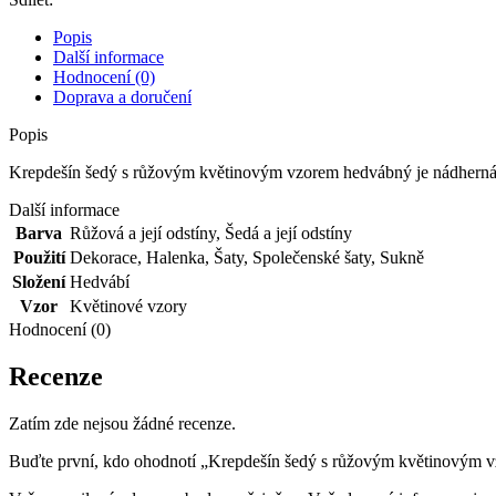
vzorem
hedvábný
Popis
množství
Další informace
Hodnocení (0)
Doprava a doručení
Popis
Krepdešín šedý s růžovým květinovým vzorem hedvábný je nádherná, 
Další informace
Barva
Růžová a její odstíny
,
Šedá a její odstíny
Použití
Dekorace
,
Halenka
,
Šaty
,
Společenské šaty
,
Sukně
Složení
Hedvábí
Vzor
Květinové vzory
Hodnocení (0)
Recenze
Zatím zde nejsou žádné recenze.
Buďte první, kdo ohodnotí „Krepdešín šedý s růžovým květinovým 