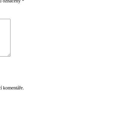
ou označeny
*
cí komentáře.