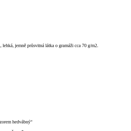
lehká, jemně průsvitná látka o gramáži cca 70 g/m2.
vzorem hedvábný“