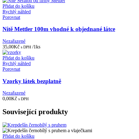
Přidat do košíku
Rychlý náhled
Porovnat
Nitě Mettler 100m vhodné k objednané látce
Nezařazené
35,00
Kč
/1ks
s DPH
Přidat do košíku
Rychlý náhled
Porovnat
Vzorky látek bezplatně
Nezařazené
0,00
Kč
s DPH
Související produkty
Přidat do košíku