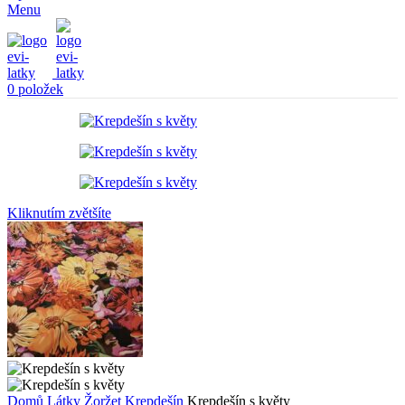
Menu
0
položek
Kliknutím zvětšíte
Domů
Látky
Žoržet
Krepdešín
Krepdešín s květy