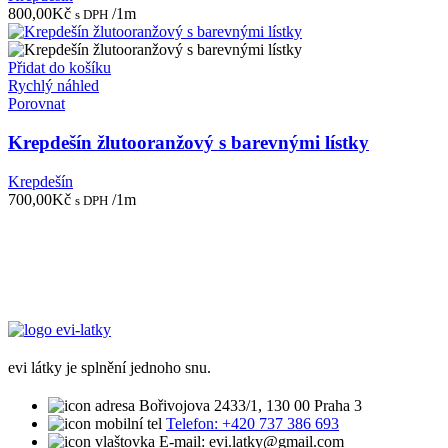
800,00
Kč
/1m
s DPH
Přidat do košíku
Rychlý náhled
Porovnat
Krepdešín žlutooranžový s barevnými lístky
Krepdešín
700,00
Kč
/1m
s DPH
evi látky je splnění jednoho snu.
Bořivojova 2433/1, 130 00 Praha 3
Telefon: +420 737 386 693
E-mail: evi.latky@gmail.com