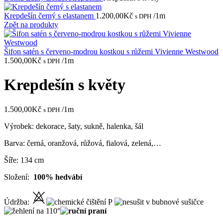
Krepdešín černý s elastanem
1.200,00
Kč
/1m
s DPH
Zpět na produkty
Šifon satén s červeno-modrou kostkou s růžemi Vivienne Westwood
1.500,00
Kč
/1m
s DPH
Krepdešín s květy
1.500,00
Kč
/1m
s DPH
Výrobek: dekorace, šaty, sukně, halenka, šál
Barva: černá, oranžová, růžová, fialová, zelená,…
Šíře: 134 cm
Složení:
100% hedvábí
Údržba: