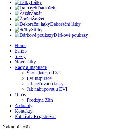
Látky
Damašek
Žakár
Žoržet
Dekorační látky
Střihy
Dárkové poukazy
Home
Eshop
Slevy
Nové látky
Rady a Inspirace
Škola látek u Evi
Evi inspirace
Jak pečovat o látky
Jak nakupovat u EVI
O nás
Prodejna Zlín
Aktuality
Kontakty
Přihlásit / Registrovat
Nákupní košík
Zavřít