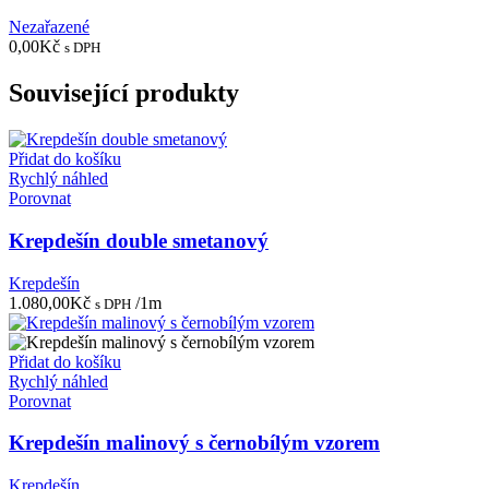
Nezařazené
0,00
Kč
s DPH
Související produkty
Přidat do košíku
Rychlý náhled
Porovnat
Krepdešín double smetanový
Krepdešín
1.080,00
Kč
/1m
s DPH
Přidat do košíku
Rychlý náhled
Porovnat
Krepdešín malinový s černobílým vzorem
Krepdešín