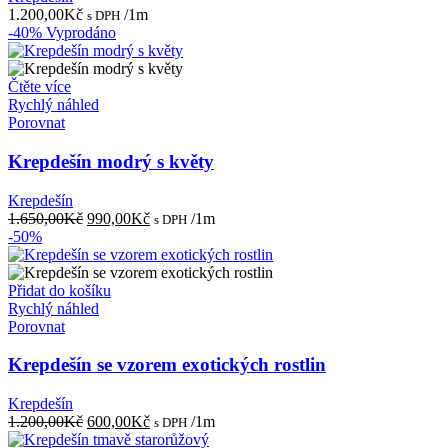
1.200,00
Kč
/1m
s DPH
-40%
Vyprodáno
Čtěte více
Rychlý náhled
Porovnat
Krepdešín modrý s květy
Krepdešín
Původní
Aktuální
1.650,00
Kč
990,00
Kč
/1m
s DPH
cena
cena
-50%
byla:
je:
1.650,00Kč.
990,00Kč.
Přidat do košíku
Rychlý náhled
Porovnat
Krepdešín se vzorem exotických rostlin
Krepdešín
Původní
Aktuální
1.200,00
Kč
600,00
Kč
/1m
s DPH
cena
cena