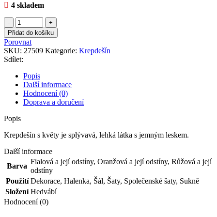
4 skladem
Krepdešín
s
Přidat do košíku
květy
Porovnat
množství
SKU:
27509
Kategorie:
Krepdešín
Sdílet:
Popis
Další informace
Hodnocení (0)
Doprava a doručení
Popis
Krepdešín s květy je splývavá, lehká látka s jemným leskem.
Další informace
Fialová a její odstíny
,
Oranžová a její odstíny
,
Růžová a její
Barva
odstíny
Použití
Dekorace
,
Halenka
,
Šál
,
Šaty
,
Společenské šaty
,
Sukně
Složení
Hedvábí
Hodnocení (0)