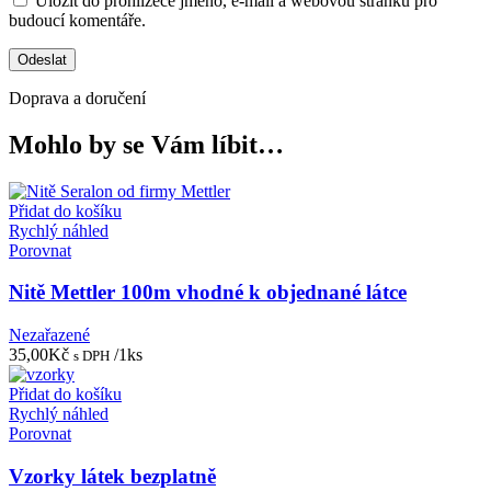
Uložit do prohlížeče jméno, e-mail a webovou stránku pro
budoucí komentáře.
Doprava a doručení
Mohlo by se Vám líbit…
Přidat do košíku
Rychlý náhled
Porovnat
Nitě Mettler 100m vhodné k objednané látce
Nezařazené
35,00
Kč
/1ks
s DPH
Přidat do košíku
Rychlý náhled
Porovnat
Vzorky látek bezplatně