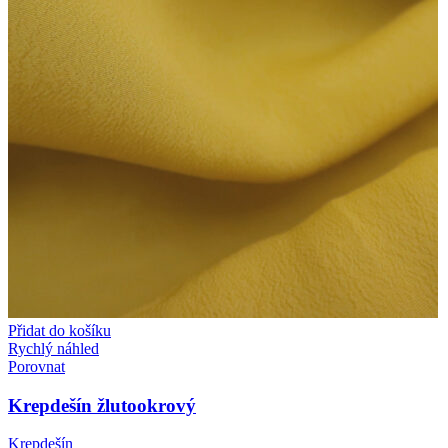
Přidat do košíku
Rychlý náhled
Porovnat
Krepdešín žlutookrový
Krepdešín