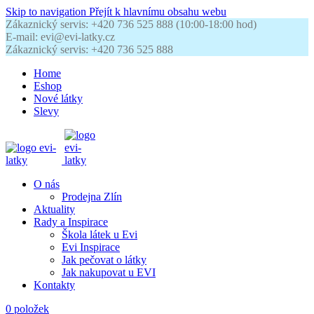
Skip to navigation
Přejít k hlavnímu obsahu webu
Zákaznický servis: +420 736 525 888 (10:00-18:00 hod)
E-mail: evi@evi-latky.cz
Zákaznický servis: +420 736 525 888
Home
Eshop
Nové látky
Slevy
O nás
Prodejna Zlín
Aktuality
Rady a Inspirace
Škola látek u Evi
Evi Inspirace
Jak pečovat o látky
Jak nakupovat u EVI
Kontakty
0
položek