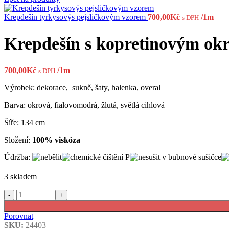
Krepdešín tyrkysovýs pejsličkovým vzorem
700,00
Kč
/1m
s DPH
Krepdešín s kopretinovým o
700,00
Kč
/1m
s DPH
Výrobek: dekorace, sukně, šaty, halenka, overal
Barva: okrová, fialovomodrá, žlutá, světlá cihlová
Šíře: 134 cm
Složení:
100% viskóza
Údržba:
3 skladem
Krepdešín
s
kopretinovým
Porovnat
okrovým
SKU:
24403