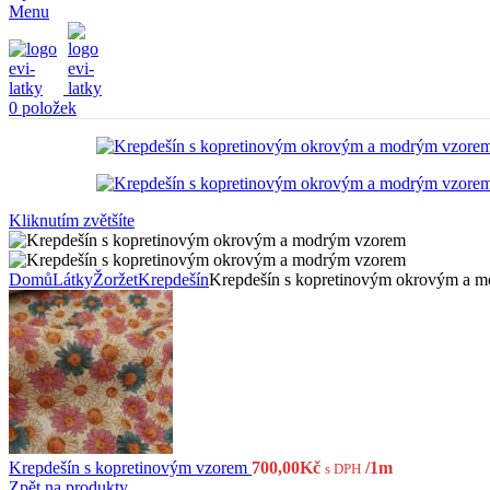
Menu
0
položek
Kliknutím zvětšíte
Domů
Látky
Žoržet
Krepdešín
Krepdešín s kopretinovým okrovým a 
Krepdešín s kopretinovým vzorem
700,00
Kč
/1m
s DPH
Zpět na produkty