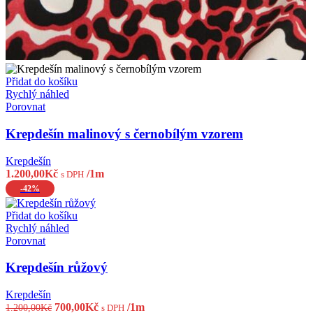
Přidat do košíku
Rychlý náhled
Porovnat
Krepdešín malinový s černobílým vzorem
Krepdešín
1.200,00
Kč
/1m
s DPH
-42%
Přidat do košíku
Rychlý náhled
Porovnat
Krepdešín růžový
Krepdešín
Původní
Aktuální
700,00
Kč
/1m
1.200,00
Kč
s DPH