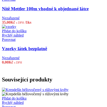
Nitě Mettler 100m vhodné k objednané látce
Nezařazené
35,00
Kč
/1ks
s DPH
Přidat do košíku
Rychlý náhled
Porovnat
Vzorky látek bezplatně
Nezařazené
0,00
Kč
s DPH
Související produkty
Přidat do košíku
Rychlý náhled
Porovnat