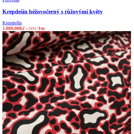
Krepdešín béžovočerný s růžovými květy
Krepdešín
1.080,00
Kč
/1m
s DPH