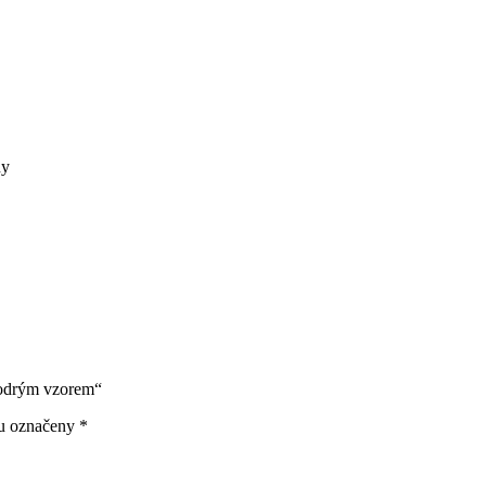
ny
modrým vzorem“
ou označeny
*