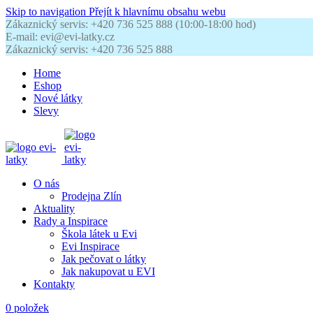
Skip to navigation
Přejít k hlavnímu obsahu webu
Zákaznický servis: +420 736 525 888 (10:00-18:00 hod)
E-mail: evi@evi-latky.cz
Zákaznický servis: +420 736 525 888
Home
Eshop
Nové látky
Slevy
O nás
Prodejna Zlín
Aktuality
Rady a Inspirace
Škola látek u Evi
Evi Inspirace
Jak pečovat o látky
Jak nakupovat u EVI
Kontakty
0
položek