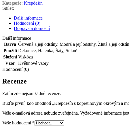
a
Kategorie:
Krepdešín
modrým
Sdílet:
vzorem
množství
Další informace
Hodnocení (0)
Doprava a doručení
Další informace
Barva
Červená a její odstíny
,
Modrá a její odstíny
,
Žlutá a její odstí
Použití
Dekorace
,
Halenka
,
Šaty
,
Sukně
Složení
Viskóza
Vzor
Květinové vzory
Hodnocení (0)
Recenze
Zatím zde nejsou žádné recenze.
Buďte první, kdo ohodnotí „Krepdešín s kopretinovým okrovým a 
Vaše e-mailová adresa nebude zveřejněna.
Vyžadované informace js
Vaše hodnocení
*