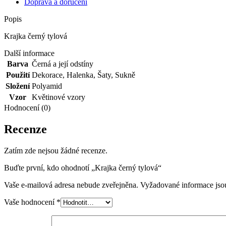
Doprava a doručení
Popis
Krajka černý tylová
Další informace
Barva
Černá a její odstíny
Použití
Dekorace
,
Halenka
,
Šaty
,
Sukně
Složení
Polyamid
Vzor
Květinové vzory
Hodnocení (0)
Recenze
Zatím zde nejsou žádné recenze.
Buďte první, kdo ohodnotí „Krajka černý tylová“
Vaše e-mailová adresa nebude zveřejněna.
Vyžadované informace js
Vaše hodnocení
*