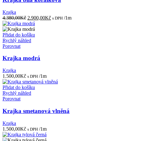
Krajka
Původní
Aktuální
4.380,00
Kč
2.900,00
Kč
/1m
s DPH
cena
cena
byla:
je:
4.380,00Kč.
2.900,00Kč.
Přidat do košíku
Rychlý náhled
Porovnat
Krajka modrá
Krajka
1.500,00
Kč
/1m
s DPH
Přidat do košíku
Rychlý náhled
Porovnat
Krajka smetanová vlněná
Krajka
1.500,00
Kč
/1m
s DPH