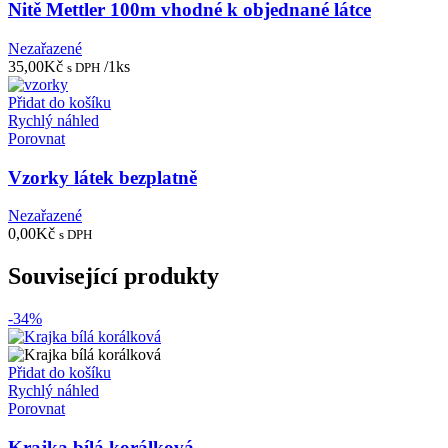
Nitě Mettler 100m vhodné k objednané látce
Nezařazené
35,00
Kč
/1ks
s DPH
Přidat do košíku
Rychlý náhled
Porovnat
Vzorky látek bezplatně
Nezařazené
0,00
Kč
s DPH
Související produkty
-34%
Přidat do košíku
Rychlý náhled
Porovnat
Krajka bílá korálková