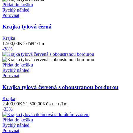
Přidat do košíku
Rychlý náhled
Porovnat
Krajka tylová černá
Krajka
1.500,00
Kč
/1m
s DPH
-38%
Přidat do košíku
Rychlý náhled
Porovnat
Krajka tylová červená s oboustranou bordurou
Krajka
Původní
Aktuální
2.400,00
Kč
1.500,00
Kč
/1m
s DPH
cena
cena
-33%
byla:
je:
2.400,00Kč.
1.500,00Kč.
Přidat do košíku
Rychlý náhled
Porovnat