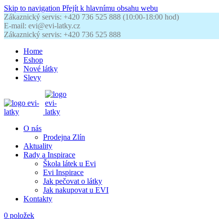
Skip to navigation
Přejít k hlavnímu obsahu webu
Zákaznický servis: +420 736 525 888 (10:00-18:00 hod)
E-mail: evi@evi-latky.cz
Zákaznický servis: +420 736 525 888
Home
Eshop
Nové látky
Slevy
O nás
Prodejna Zlín
Aktuality
Rady a Inspirace
Škola látek u Evi
Evi Inspirace
Jak pečovat o látky
Jak nakupovat u EVI
Kontakty
0
položek