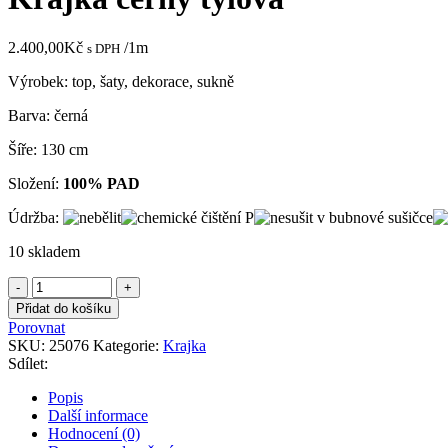
700,00Kč.
350,00Kč.
2.400,00
Kč
/1m
s DPH
Výrobek: top, šaty, dekorace, sukně
Barva: černá
Šíře: 130 cm
Složení:
100% PAD
Údržba:
10 skladem
Krajka
černý
Přidat do košíku
tylová
Porovnat
množství
SKU:
25076
Kategorie:
Krajka
Sdílet:
Popis
Další informace
Hodnocení (0)