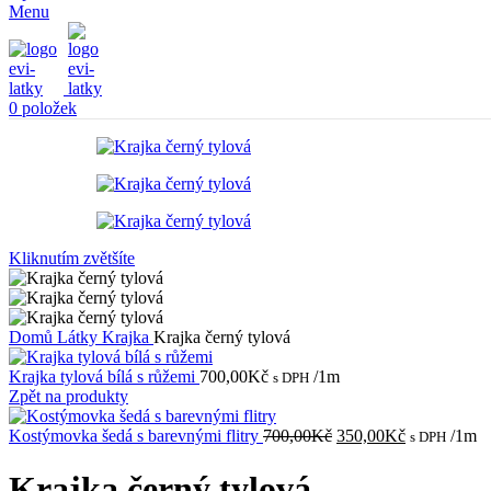
Menu
0
položek
Kliknutím zvětšíte
Domů
Látky
Krajka
Krajka černý tylová
Krajka tylová bílá s růžemi
700,00
Kč
/1m
s DPH
Zpět na produkty
Původní
Aktuální
Kostýmovka šedá s barevnými flitry
700,00
Kč
350,00
Kč
/1m
s DPH
cena
cena
byla:
je:
Krajka černý tylová