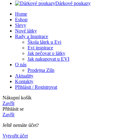
Dárkové poukazy
Home
Eshop
Slevy
Nové látky
Rady a Inspirace
Škola látek u Evi
Evi inspirace
Jak pečovat o látky
Jak nakupovat u EVI
O nás
Prodejna Zlín
Aktuality
Kontakty
Přihlásit / Registrovat
Nákupní košík
Zavřít
Přihlásit se
Zavřít
Ještě nemáte účet?
Vytvořit účet