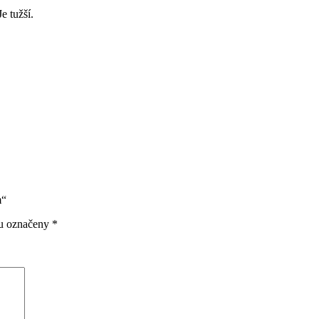
e tužší.
m“
ou označeny
*