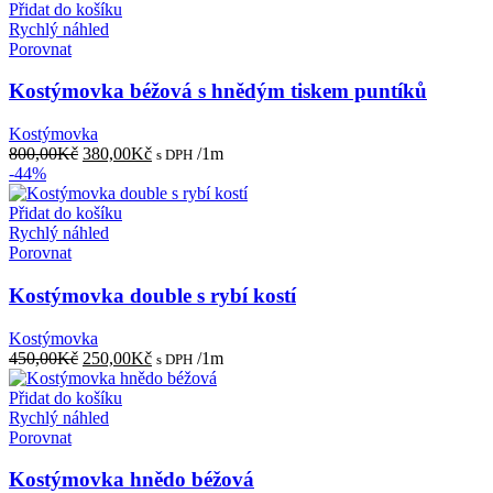
Přidat do košíku
Rychlý náhled
Porovnat
Kostýmovka béžová s hnědým tiskem puntíků
Kostýmovka
Původní
Aktuální
800,00
Kč
380,00
Kč
/1m
s DPH
cena
cena
-44%
byla:
je:
800,00Kč.
380,00Kč.
Přidat do košíku
Rychlý náhled
Porovnat
Kostýmovka double s rybí kostí
Kostýmovka
Původní
Aktuální
450,00
Kč
250,00
Kč
/1m
s DPH
cena
cena
byla:
je:
Přidat do košíku
450,00Kč.
250,00Kč.
Rychlý náhled
Porovnat
Kostýmovka hnědo béžová