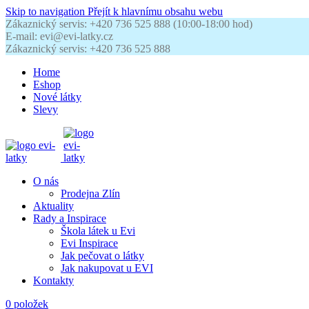
Skip to navigation
Přejít k hlavnímu obsahu webu
Zákaznický servis: +420 736 525 888 (10:00-18:00 hod)
E-mail: evi@evi-latky.cz
Zákaznický servis: +420 736 525 888
Home
Eshop
Nové látky
Slevy
O nás
Prodejna Zlín
Aktuality
Rady a Inspirace
Škola látek u Evi
Evi Inspirace
Jak pečovat o látky
Jak nakupovat u EVI
Kontakty
0
položek