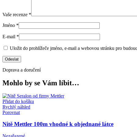
Vaše recenze
*
Jméno
*
E-mail
*
Uložit do prohlížeče jméno, e-mail a webovou stránku pro budou
Doprava a doručení
Mohlo by se Vám líbit…
Přidat do košíku
Rychlý náhled
Porovnat
Nitě Mettler 100m vhodné k objednané látce
Nezařazené