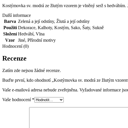
Kostýmovka sv. modrá ze žlutým vzorem je vlněný serž s hedvábím. J
Další informace
Barva
Zelená a její odstíny
,
Žlutá a její odstíny
Použití
Dekorace
,
Kalhoty
,
Kostým
,
Sako
,
Šaty
,
Sukně
Složení
Hedvábí
,
Vlna
Vzor
Jiné
,
Přírodní motivy
Hodnocení (0)
Recenze
Zatím zde nejsou žádné recenze.
Buďte první, kdo ohodnotí „Kostýmovka sv. modrá ze žlutým vzore
Vaše e-mailová adresa nebude zveřejněna.
Vyžadované informace js
Vaše hodnocení
*