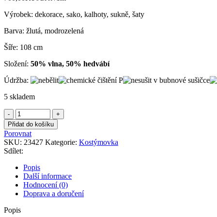
Výrobek: dekorace, sako, kalhoty, sukně, šaty
Barva: žlutá, modrozelená
Šíře: 108 cm
Složení:
50% vlna, 50% hedvábí
Údržba:
5 skladem
Kostýmovka
sv.
Přidat do košíku
modrá
Porovnat
ze
SKU:
23427
Kategorie:
Kostýmovka
žlutým
Sdílet:
vzorem
množství
Popis
Další informace
Hodnocení (0)
Doprava a doručení
Popis