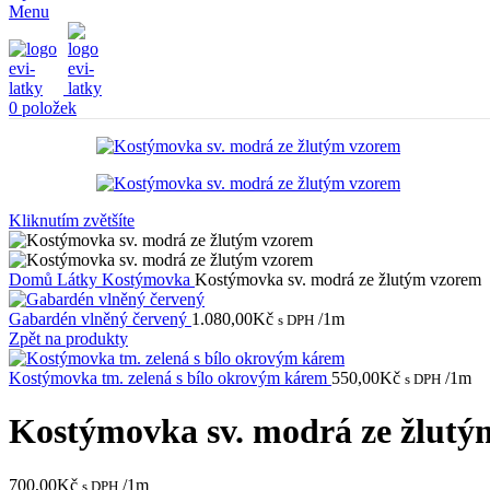
Menu
0
položek
Kliknutím zvětšíte
Domů
Látky
Kostýmovka
Kostýmovka sv. modrá ze žlutým vzorem
Gabardén vlněný červený
1.080,00
Kč
/1m
s DPH
Zpět na produkty
Kostýmovka tm. zelená s bílo okrovým kárem
550,00
Kč
/1m
s DPH
Kostýmovka sv. modrá ze žlutý
700,00
Kč
/1m
s DPH