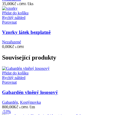
35,00
Kč
/1ks
s DPH
Přidat do košíku
Rychlý náhled
Porovnat
Vzorky látek bezplatně
Nezařazené
0,00
Kč
s DPH
Související produkty
Přidat do košíku
Rychlý náhled
Porovnat
Gabardén vlněný lososový
Gabardén
,
Kostýmovka
800,00
Kč
/1m
s DPH
-53%