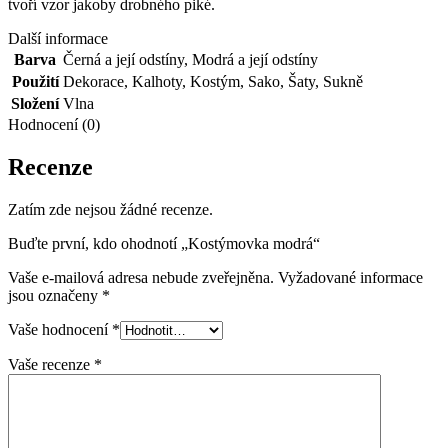
tvoří vzor jakoby drobného piké.
Další informace
Barva
Černá a její odstíny
,
Modrá a její odstíny
Použití
Dekorace
,
Kalhoty
,
Kostým
,
Sako
,
Šaty
,
Sukně
Složení
Vlna
Hodnocení (0)
Recenze
Zatím zde nejsou žádné recenze.
Buďte první, kdo ohodnotí „Kostýmovka modrá“
Vaše e-mailová adresa nebude zveřejněna.
Vyžadované informace
jsou označeny
*
Vaše hodnocení
*
Vaše recenze
*