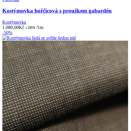
Kostýmovka hořčicová s proužkem gabardén
Kostýmovka
1.080,00
Kč
/1m
s DPH
-50%