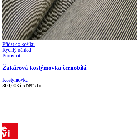
Přidat do košíku
Rychlý náhled
Porovnat
Žakárová kostýmovka černobílá
Kostýmovka
800,00
Kč
/1m
s DPH