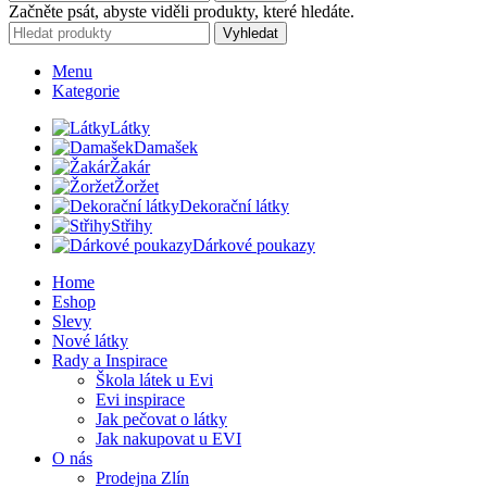
Začněte psát, abyste viděli produkty, které hledáte.
Vyhledat
Menu
Kategorie
Látky
Damašek
Žakár
Žoržet
Dekorační látky
Střihy
Dárkové poukazy
Home
Eshop
Slevy
Nové látky
Rady a Inspirace
Škola látek u Evi
Evi inspirace
Jak pečovat o látky
Jak nakupovat u EVI
O nás
Prodejna Zlín