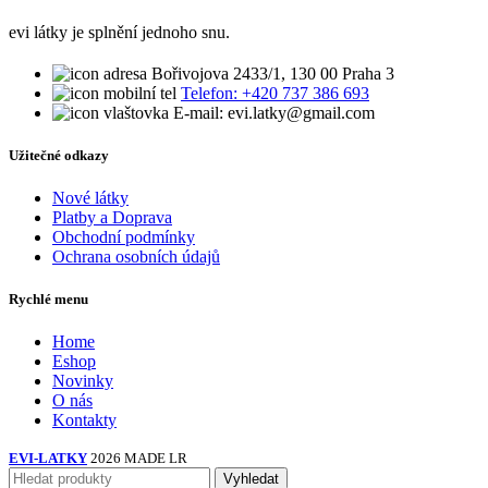
evi látky je splnění jednoho snu.
Bořivojova 2433/1, 130 00 Praha 3
Telefon: +420 737 386 693
E-mail: evi.latky@gmail.com
Užitečné odkazy
Nové látky
Platby a Doprava
Obchodní podmínky
Ochrana osobních údajů
Rychlé menu
Home
Eshop
Novinky
O nás
Kontakty
EVI-LATKY
2026 MADE LR
Vyhledat