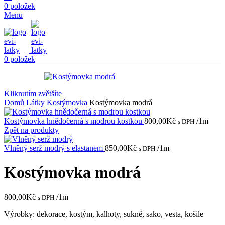
0
položek
Menu
0
položek
Kliknutím zvětšíte
Domů
Látky
Kostýmovka
Kostýmovka modrá
Kostýmovka hnědočerná s modrou kostkou
800,00
Kč
/1m
s DPH
Zpět na produkty
Vlněný serž modrý s elastanem
850,00
Kč
/1m
s DPH
Kostýmovka modrá
800,00
Kč
/1m
s DPH
Výrobky: dekorace, kostým, kalhoty, sukně, sako, vesta, košile