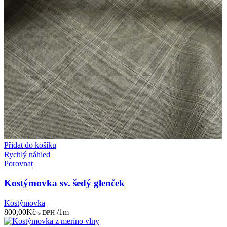
Přidat do košíku
Rychlý náhled
Porovnat
Kostýmovka sv. šedý glenček
Kostýmovka
800,00
Kč
/1m
s DPH