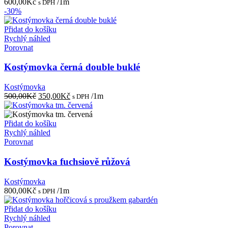
600,00
Kč
/1m
s DPH
-30%
Přidat do košíku
Rychlý náhled
Porovnat
Kostýmovka černá double buklé
Kostýmovka
Původní
Aktuální
500,00
Kč
350,00
Kč
/1m
s DPH
cena
cena
byla:
je:
500,00Kč.
350,00Kč.
Přidat do košíku
Rychlý náhled
Porovnat
Kostýmovka fuchsiově růžová
Kostýmovka
800,00
Kč
/1m
s DPH
Přidat do košíku
Rychlý náhled
Porovnat