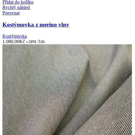
Přidat do košíku
Rychlý náhled
Porovnat
Kostýmovka z merino vlny
Kostýmovka
1.080,00
Kč
/1m
s DPH