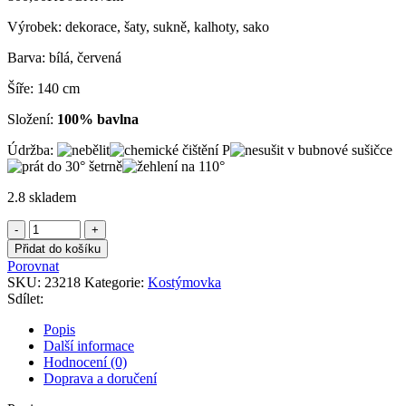
Výrobek: dekorace, šaty, sukně, kalhoty, sako
Barva: bílá, červená
Šíře: 140 cm
Složení:
100% bavlna
Údržba:
2.8 skladem
Kostýmovka
bílo
Přidat do košíku
červené
Porovnat
káro
SKU:
23218
Kategorie:
Kostýmovka
množství
Sdílet:
Popis
Další informace
Hodnocení (0)
Doprava a doručení