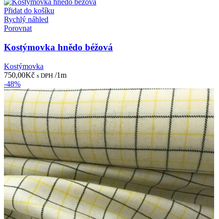
Přidat do košíku
Rychlý náhled
Porovnat
Kostýmovka hnědo béžová
Kostýmovka
750,00
Kč
/1m
s DPH
-48%