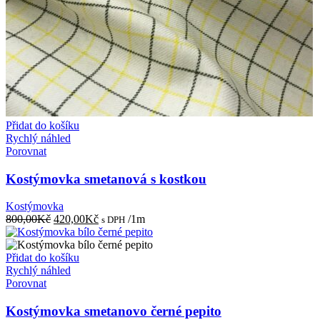
Přidat do košíku
Rychlý náhled
Porovnat
Kostýmovka smetanová s kostkou
Kostýmovka
Původní
Aktuální
800,00
Kč
420,00
Kč
/1m
s DPH
cena
cena
byla:
je:
800,00Kč.
420,00Kč.
Přidat do košíku
Rychlý náhled
Porovnat
Kostýmovka smetanovo černé pepito