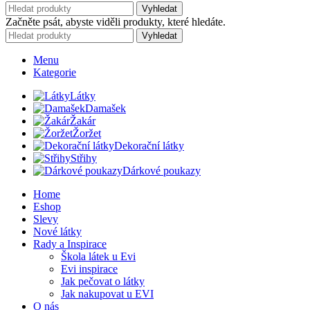
Vyhledat
Začněte psát, abyste viděli produkty, které hledáte.
Vyhledat
Menu
Kategorie
Látky
Damašek
Žakár
Žoržet
Dekorační látky
Střihy
Dárkové poukazy
Home
Eshop
Slevy
Nové látky
Rady a Inspirace
Škola látek u Evi
Evi inspirace
Jak pečovat o látky
Jak nakupovat u EVI
O nás