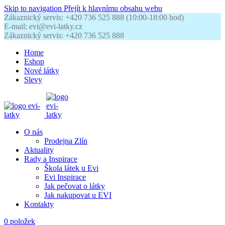
Skip to navigation
Přejít k hlavnímu obsahu webu
Zákaznický servis: +420 736 525 888 (10:00-18:00 hod)
E-mail: evi@evi-latky.cz
Zákaznický servis: +420 736 525 888
Home
Eshop
Nové látky
Slevy
O nás
Prodejna Zlín
Aktuality
Rady a Inspirace
Škola látek u Evi
Evi Inspirace
Jak pečovat o látky
Jak nakupovat u EVI
Kontakty
0
položek