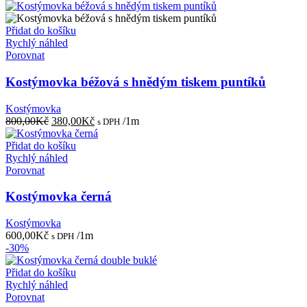
Přidat do košíku
Rychlý náhled
Porovnat
Kostýmovka béžová s hnědým tiskem puntíků
Kostýmovka
Původní
Aktuální
800,00
Kč
380,00
Kč
/1m
s DPH
cena
cena
byla:
je:
Přidat do košíku
800,00Kč.
380,00Kč.
Rychlý náhled
Porovnat
Kostýmovka černá
Kostýmovka
600,00
Kč
/1m
s DPH
-30%
Přidat do košíku
Rychlý náhled
Porovnat