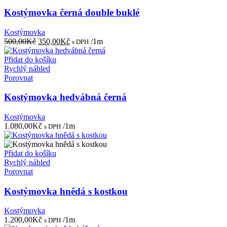
Kostýmovka černá double buklé
Kostýmovka
Původní
Aktuální
500,00
Kč
350,00
Kč
/1m
s DPH
cena
cena
byla:
je:
Přidat do košíku
500,00Kč.
350,00Kč.
Rychlý náhled
Porovnat
Kostýmovka hedvábná černá
Kostýmovka
1.080,00
Kč
/1m
s DPH
Přidat do košíku
Rychlý náhled
Porovnat
Kostýmovka hnědá s kostkou
Kostýmovka
1.200,00
Kč
/1m
s DPH