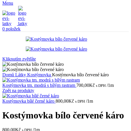
Menu
0
položek
Kliknutím zvětšíte
Domů
Látky
Kostýmovka
Kostýmovka bílo červené káro
Kostýmovka tm. modrá s bílým rastram
700,00
Kč
/1m
s DPH
Zpět na produkty
Kostýmovka bílé černé káro
800,00
Kč
/1m
s DPH
Kostýmovka bílo červené káro
800,00
Kč
/1m
s DPH