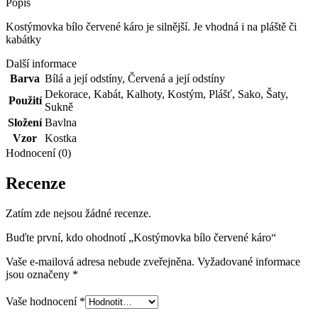
Popis
Kostýmovka bílo červené káro je silnější. Je vhodná i na pláště či
kabátky
Další informace
Barva
Bílá a její odstíny
,
Červená a její odstíny
Dekorace
,
Kabát
,
Kalhoty
,
Kostým
,
Plášť
,
Sako
,
Šaty
,
Použití
Sukně
Složení
Bavlna
Vzor
Kostka
Hodnocení (0)
Recenze
Zatím zde nejsou žádné recenze.
Buďte první, kdo ohodnotí „Kostýmovka bílo červené káro“
Vaše e-mailová adresa nebude zveřejněna.
Vyžadované informace
jsou označeny
*
Vaše hodnocení
*