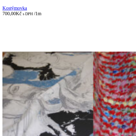
Kostýmovka
700,00
Kč
/1m
s DPH