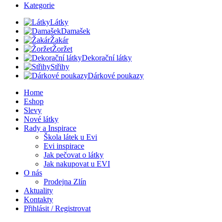
Kategorie
Látky
Damašek
Žakár
Žoržet
Dekorační látky
Střihy
Dárkové poukazy
Home
Eshop
Slevy
Nové látky
Rady a Inspirace
Škola látek u Evi
Evi inspirace
Jak pečovat o látky
Jak nakupovat u EVI
O nás
Prodejna Zlín
Aktuality
Kontakty
Přihlásit / Registrovat