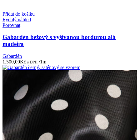
Přidat do košíku
Rychlý náhled
Porovnat
Gabardén béžový s vyšívanou bordurou alá
madeira
Gabardén
1.500,00
Kč
/1m
s DPH