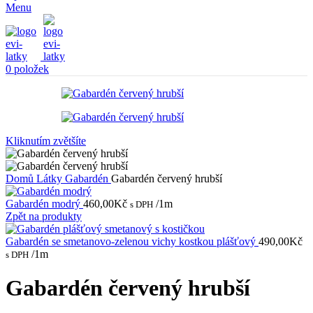
Menu
0
položek
Kliknutím zvětšíte
Domů
Látky
Gabardén
Gabardén červený hrubší
Gabardén modrý
460,00
Kč
/1m
s DPH
Zpět na produkty
Gabardén se smetanovo-zelenou vichy kostkou plášťový
490,00
Kč
/1m
s DPH
Gabardén červený hrubší