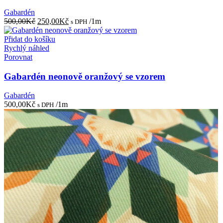
Gabardén
Původní
Aktuální
500,00
Kč
250,00
Kč
/1m
s DPH
cena
cena
byla:
je:
Přidat do košíku
500,00Kč.
250,00Kč.
Rychlý náhled
Porovnat
Gabardén neonově oranžový se vzorem
Gabardén
500,00
Kč
/1m
s DPH