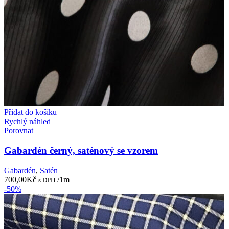
Přidat do košíku
Rychlý náhled
Porovnat
Gabardén černý, saténový se vzorem
Gabardén
,
Satén
700,00
Kč
/1m
s DPH
-50%