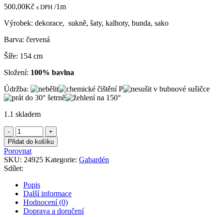
500,00
Kč
/1m
s DPH
Výrobek: dekorace, sukně, šaty, kalhoty, bunda, sako
Barva: červená
Šíře: 154 cm
Složení:
100% bavlna
Údržba:
1.1 skladem
Gabardén
červený
Přidat do košíku
hrubší
Porovnat
množství
SKU:
24925
Kategorie:
Gabardén
Sdílet:
Popis
Další informace
Hodnocení (0)
Doprava a doručení