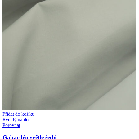
Přidat do košíku
Rychlý náhled
Porovnat
Gabardén světle šedý