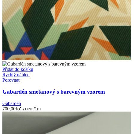
Přidat do košíku
Rychlý náhled
Porovnat
Gabardén smetanový s barevným vzorem
Gabardén
700,00
Kč
/1m
s DPH