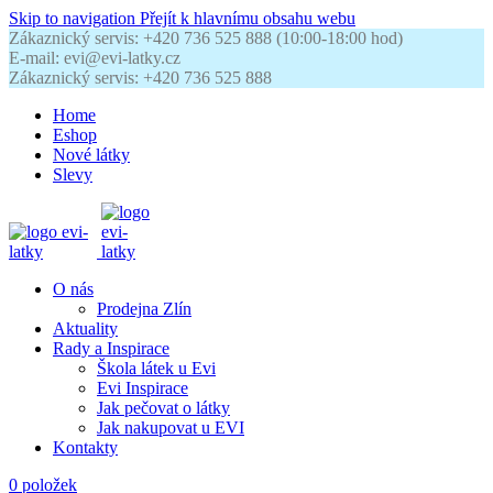
Skip to navigation
Přejít k hlavnímu obsahu webu
Zákaznický servis: +420 736 525 888 (10:00-18:00 hod)
E-mail: evi@evi-latky.cz
Zákaznický servis: +420 736 525 888
Home
Eshop
Nové látky
Slevy
O nás
Prodejna Zlín
Aktuality
Rady a Inspirace
Škola látek u Evi
Evi Inspirace
Jak pečovat o látky
Jak nakupovat u EVI
Kontakty
0
položek