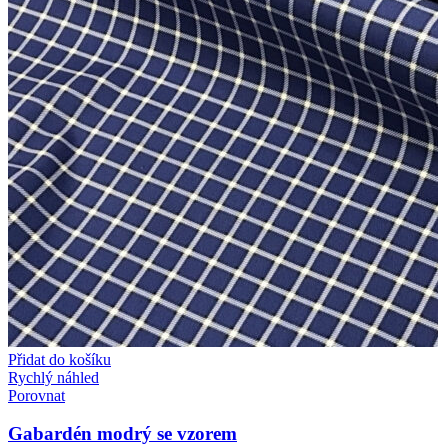
Přidat do košíku
Rychlý náhled
Porovnat
Gabardén modrý se vzorem