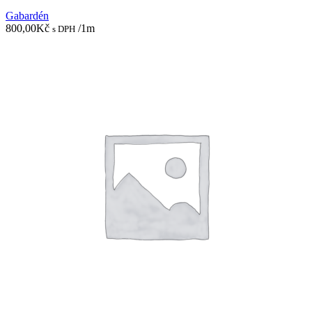
Gabardén
800,00
Kč
/1m
s DPH