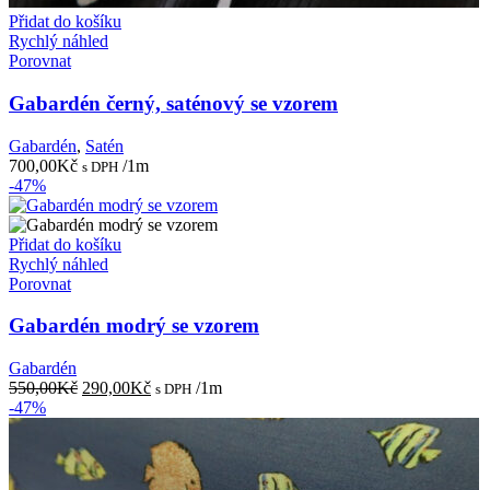
Přidat do košíku
Rychlý náhled
Porovnat
Gabardén černý, saténový se vzorem
Gabardén
,
Satén
700,00
Kč
/1m
s DPH
-47%
Přidat do košíku
Rychlý náhled
Porovnat
Gabardén modrý se vzorem
Gabardén
Původní
Aktuální
550,00
Kč
290,00
Kč
/1m
s DPH
cena
cena
-47%
byla:
je:
550,00Kč.
290,00Kč.