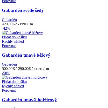
Porovnat
Gabardén světle šedý
Gabardén
420,00
Kč
/1m
s DPH
-42%
Přidat do košíku
Rychlý náhled
Porovnat
Gabardén tmavě béžový
Gabardén
Původní
Aktuální
500,00
Kč
290,00
Kč
/1m
s DPH
cena
cena
-50%
byla:
je:
500,00Kč.
290,00Kč.
Přidat do košíku
Rychlý náhled
Porovnat
Gabardén tmavší hořčicový