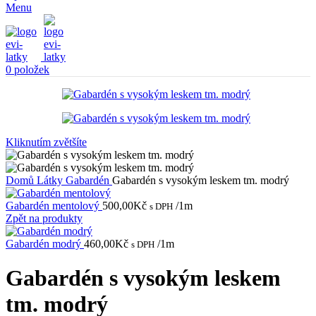
Menu
0
položek
Kliknutím zvětšíte
Domů
Látky
Gabardén
Gabardén s vysokým leskem tm. modrý
Gabardén mentolový
500,00
Kč
/1m
s DPH
Zpět na produkty
Gabardén modrý
460,00
Kč
/1m
s DPH
Gabardén s vysokým leskem
tm. modrý