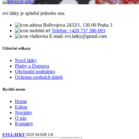
evi látky je splnění jednoho snu.
Bořivojova 2433/1, 130 00 Praha 3
Telefon: +420 737 386 693
E-mail: evi.latky@gmail.com
Užitečné odkazy
Nové látky
Platby a Doprava
Obchodní podmínky
Ochrana osobních údajů
Rychlé menu
Home
Eshop
Novinky
O nás
Kontakty
EVI-LATKY
2026 MADE LR