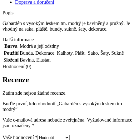
Doprava a doručení
Popis
Gabardén s vysokým leskem tm. modrý je bavlněný a pružný. Je
vhodný na saka, pláště, bundy, sukně, šaty, dekorace.
Další informace
Barva
Modrá a její odstíny
Použití
Bunda
,
Dekorace
,
Kalhoty
,
Plášť
,
Sako
,
Šaty
,
Sukně
Složení
Bavlna
,
Elastan
Hodnocení (0)
Recenze
Zatím zde nejsou žádné recenze.
Buďte první, kdo ohodnotí „Gabardén s vysokým leskem tm.
modrý“
Vaše e-mailová adresa nebude zveřejněna.
Vyžadované informace
jsou označeny
*
Vaše hodnocení
*