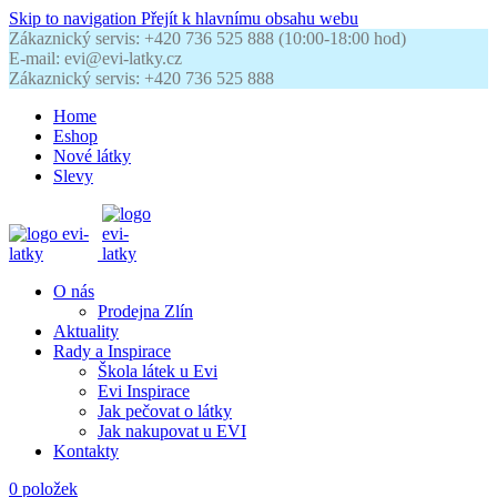
Skip to navigation
Přejít k hlavnímu obsahu webu
Zákaznický servis: +420 736 525 888 (10:00-18:00 hod)
E-mail: evi@evi-latky.cz
Zákaznický servis: +420 736 525 888
Home
Eshop
Nové látky
Slevy
O nás
Prodejna Zlín
Aktuality
Rady a Inspirace
Škola látek u Evi
Evi Inspirace
Jak pečovat o látky
Jak nakupovat u EVI
Kontakty
0
položek