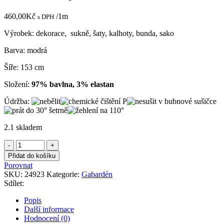
460,00
Kč
/1m
s DPH
Výrobek: dekorace, sukně, šaty, kalhoty, bunda, sako
Barva: modrá
Šíře: 153 cm
Složení:
97% bavlna, 3% elastan
Údržba:
2.1 skladem
Gabardén
s
Přidat do košíku
vysokým
Porovnat
leskem
SKU:
24923
Kategorie:
Gabardén
tm.
Sdílet:
modrý
množství
Popis
Další informace
Hodnocení (0)