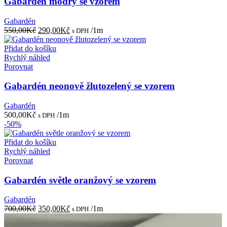
Gabardén modrý se vzorem
Gabardén
Původní
Aktuální
550,00
Kč
290,00
Kč
/1m
s DPH
cena
cena
byla:
je:
Přidat do košíku
550,00Kč.
290,00Kč.
Rychlý náhled
Porovnat
Gabardén neonově žlutozelený se vzorem
Gabardén
500,00
Kč
/1m
s DPH
-50%
Přidat do košíku
Rychlý náhled
Porovnat
Gabardén světle oranžový se vzorem
Gabardén
Původní
Aktuální
700,00
Kč
350,00
Kč
/1m
s DPH
cena
cena
byla:
je: