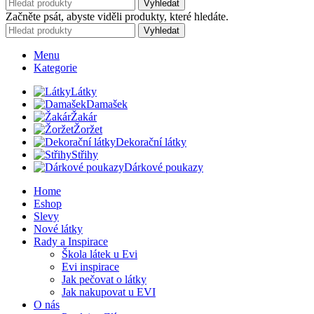
Vyhledat
Začněte psát, abyste viděli produkty, které hledáte.
Vyhledat
Menu
Kategorie
Látky
Damašek
Žakár
Žoržet
Dekorační látky
Střihy
Dárkové poukazy
Home
Eshop
Slevy
Nové látky
Rady a Inspirace
Škola látek u Evi
Evi inspirace
Jak pečovat o látky
Jak nakupovat u EVI
O nás