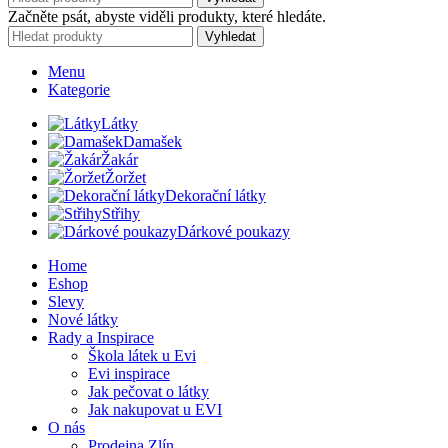
Začněte psát, abyste viděli produkty, které hledáte.
Vyhledat
Menu
Kategorie
Látky
Damašek
Žakár
Žoržet
Dekorační látky
Střihy
Dárkové poukazy
Home
Eshop
Slevy
Nové látky
Rady a Inspirace
Škola látek u Evi
Evi inspirace
Jak pečovat o látky
Jak nakupovat u EVI
O nás
Prodejna Zlín