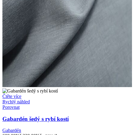
Čtěte více
Rychlý náhled
Porovnat
Gabardén šedý s rybí kostí
Gabardén