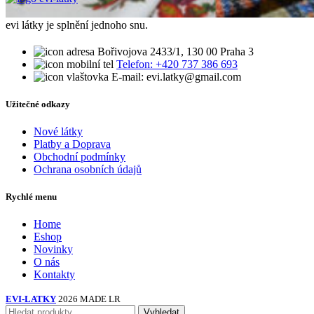
evi látky je splnění jednoho snu.
Bořivojova 2433/1, 130 00 Praha 3
Telefon: +420 737 386 693
E-mail: evi.latky@gmail.com
Užitečné odkazy
Nové látky
Platby a Doprava
Obchodní podmínky
Ochrana osobních údajů
Rychlé menu
Home
Eshop
Novinky
O nás
Kontakty
EVI-LATKY
2026 MADE LR
Vyhledat