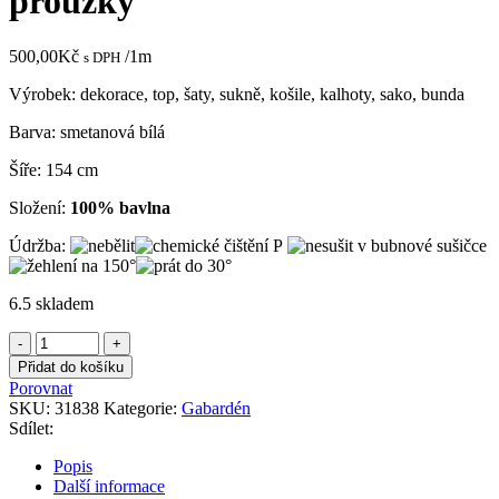
proužky
500,00
Kč
/1m
s DPH
Výrobek: dekorace, top, šaty, sukně, košile, kalhoty, sako, bunda
Barva: smetanová bílá
Šíře: 154 cm
Složení:
100% bavlna
Údržba:
6.5 skladem
Gabardén
bílý
Přidat do košíku
s
Porovnat
plastickými
SKU:
31838
Kategorie:
Gabardén
proužky
Sdílet:
množství
Popis
Další informace