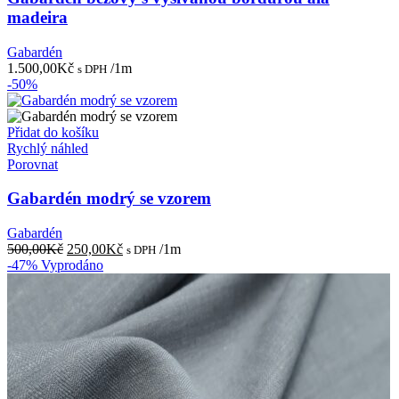
madeira
Gabardén
1.500,00
Kč
/1m
s DPH
-50%
Přidat do košíku
Rychlý náhled
Porovnat
Gabardén modrý se vzorem
Gabardén
Původní
Aktuální
500,00
Kč
250,00
Kč
/1m
s DPH
cena
cena
-47%
Vyprodáno
byla:
je:
500,00Kč.
250,00Kč.