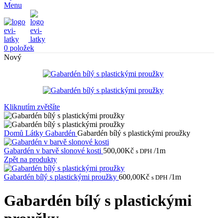
Menu
0
položek
Nový
Kliknutím zvětšíte
Domů
Látky
Gabardén
Gabardén bílý s plastickými proužky
Gabardén v barvě slonové kosti
500,00
Kč
/1m
s DPH
Zpět na produkty
Gabardén bílý s plastickými proužky
600,00
Kč
/1m
s DPH
Gabardén bílý s plastickými