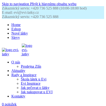
Skip to navigation
Přejít k hlavnímu obsahu webu
Zákaznický servis: +420 736 525 888 (10:00-18:00 hod)
E-mail: evi@evi-latky.cz
Zákaznický servis: +420 736 525 888
Home
Eshop
Nové látky
Slevy
O nás
Prodejna Zlín
Aktuality
Rady a Inspirace
Škola látek u Evi
Evi Inspirace
Jak pečovat o látky
Jak nakupovat u EVI
Kontakty
0
položek