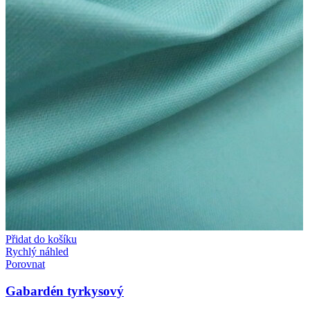
Přidat do košíku
Rychlý náhled
Porovnat
Gabardén tyrkysový