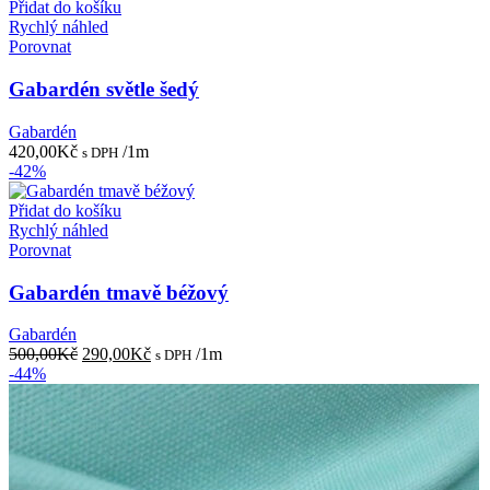
Přidat do košíku
Rychlý náhled
Porovnat
Gabardén světle šedý
Gabardén
420,00
Kč
/1m
s DPH
-42%
Přidat do košíku
Rychlý náhled
Porovnat
Gabardén tmavě béžový
Gabardén
Původní
Aktuální
500,00
Kč
290,00
Kč
/1m
s DPH
cena
cena
-44%
byla:
je:
500,00Kč.
290,00Kč.