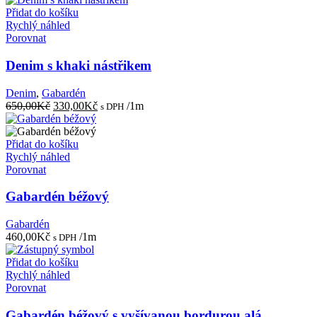
Přidat do košíku
Rychlý náhled
Porovnat
Denim s khaki nástřikem
Denim
,
Gabardén
Původní
Aktuální
650,00
Kč
330,00
Kč
/1m
s DPH
cena
cena
byla:
je:
650,00Kč.
330,00Kč.
Přidat do košíku
Rychlý náhled
Porovnat
Gabardén béžový
Gabardén
460,00
Kč
/1m
s DPH
Přidat do košíku
Rychlý náhled
Porovnat
Gabardén béžový s vyšívanou bordurou alá