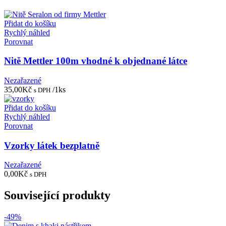
Přidat do košíku
Rychlý náhled
Porovnat
Nitě Mettler 100m vhodné k objednané látce
Nezařazené
35,00
Kč
/1ks
s DPH
Přidat do košíku
Rychlý náhled
Porovnat
Vzorky látek bezplatně
Nezařazené
0,00
Kč
s DPH
Související produkty
-49%