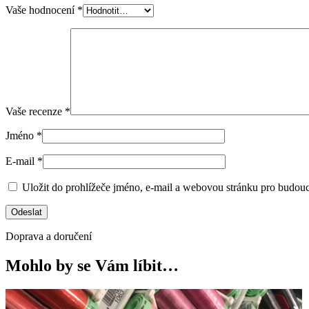
Vaše hodnocení
*
Vaše recenze
*
Jméno
*
E-mail
*
Uložit do prohlížeče jméno, e-mail a webovou stránku pro budou
Doprava a doručení
Mohlo by se Vám líbit…