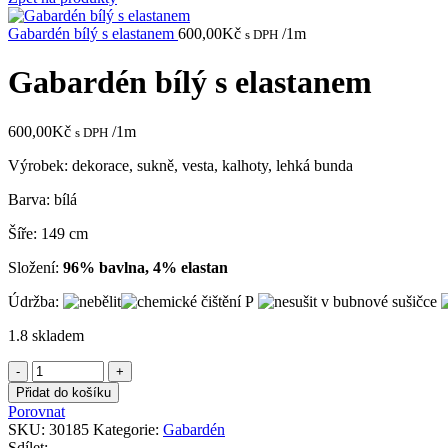
Gabardén bílý s elastanem
600,00
Kč
/1m
s DPH
Gabardén bílý s elastanem
600,00
Kč
/1m
s DPH
Výrobek: dekorace, sukně, vesta, kalhoty, lehká bunda
Barva: bílá
Šíře: 149 cm
Složení:
96% bavlna, 4% elastan
Údržba:
1.8 skladem
Gabardén
bílý
Přidat do košíku
s
Porovnat
elastanem
SKU:
30185
Kategorie:
Gabardén
množství
Sdílet: