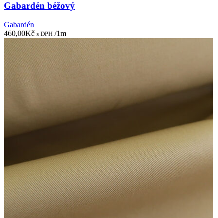
Gabardén béžový
Gabardén
460,00
Kč
/1m
s DPH