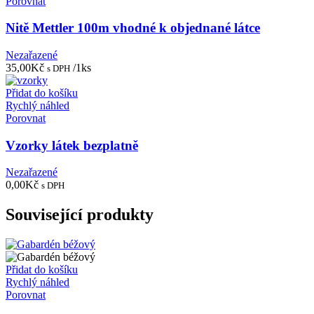
Porovnat
Nitě Mettler 100m vhodné k objednané látce
Nezařazené
35,00
Kč
/1ks
s DPH
Přidat do košíku
Rychlý náhled
Porovnat
Vzorky látek bezplatně
Nezařazené
0,00
Kč
s DPH
Související produkty
Přidat do košíku
Rychlý náhled
Porovnat