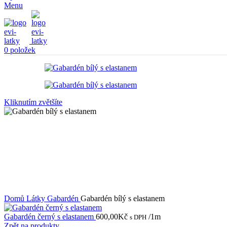
Menu
0
položek
Kliknutím zvětšíte
Domů
Látky
Gabardén
Gabardén bílý s elastanem
Gabardén černý s elastanem
600,00
Kč
/1m
s DPH
Zpět na produkty