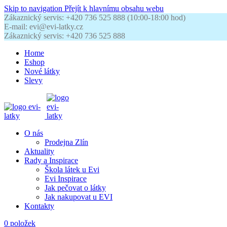
Skip to navigation
Přejít k hlavnímu obsahu webu
Zákaznický servis: +420 736 525 888 (10:00-18:00 hod)
E-mail: evi@evi-latky.cz
Zákaznický servis: +420 736 525 888
Home
Eshop
Nové látky
Slevy
O nás
Prodejna Zlín
Aktuality
Rady a Inspirace
Škola látek u Evi
Evi Inspirace
Jak pečovat o látky
Jak nakupovat u EVI
Kontakty
0
položek