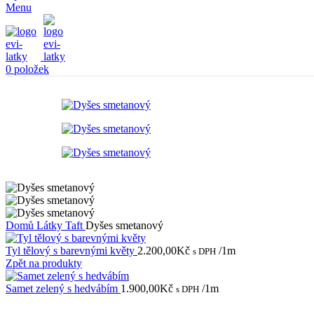
Menu
0
položek
Domů
Látky
Taft
Dyšes smetanový
Tyl tělový s barevnými květy
2.200,00
Kč
/1m
s DPH
Zpět na produkty
Samet zelený s hedvábím
1.900,00
Kč
/1m
s DPH