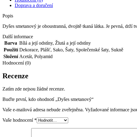
Doprava a doručení
Popis
Dyšes smetanový je oboustranná, dvojitě tkaná látka. Je pevná, drží tv
Další informace
Barva
Bílá a její odstíny
,
Žlutá a její odstíny
Použití
Dekorace
,
Plášť
,
Sako
,
Šaty
,
Společenské šaty
,
Sukně
Složení
Acetát
,
Polyamid
Hodnocení (0)
Recenze
Zatím zde nejsou žádné recenze.
Buďte první, kdo ohodnotí „Dyšes smetanový“
Vaše e-mailová adresa nebude zveřejněna.
Vyžadované informace js
Vaše hodnocení
*