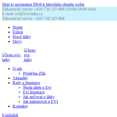
Skip to navigation
Přejít k hlavnímu obsahu webu
Zákaznický servis: +420 736 525 888 (10:00-18:00 hod)
E-mail: evi@evi-latky.cz
Zákaznický servis: +420 736 525 888
Home
Eshop
Nové látky
Slevy
O nás
Prodejna Zlín
Aktuality
Rady a Inspirace
Škola látek u Evi
Evi Inspirace
Jak pečovat o látky
Jak nakupovat u EVI
Kontakty
0
položek