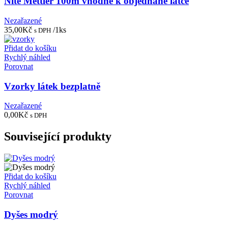
Nitě Mettler 100m vhodné k objednané látce
Nezařazené
35,00
Kč
/1ks
s DPH
Přidat do košíku
Rychlý náhled
Porovnat
Vzorky látek bezplatně
Nezařazené
0,00
Kč
s DPH
Související produkty
Přidat do košíku
Rychlý náhled
Porovnat
Dyšes modrý