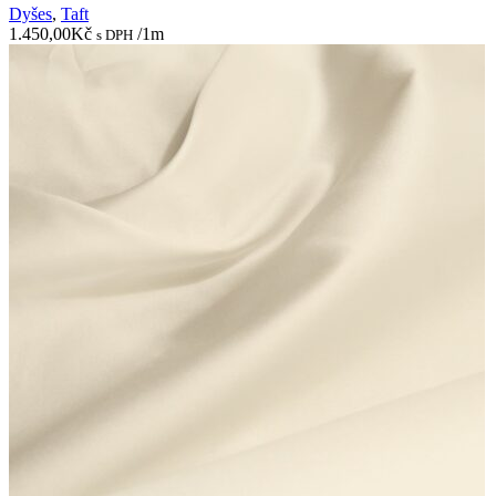
Dyšes
,
Taft
1.450,00
Kč
/1m
s DPH