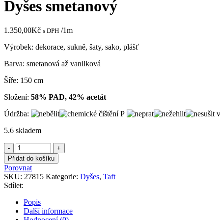
Dyšes smetanový
1.350,00
Kč
/1m
s DPH
Výrobek: dekorace, sukně, šaty, sako, plášť
Barva: smetanová až vanilková
Šíře: 150 cm
Složení:
58% PAD, 42% acetát
Údržba:
5.6 skladem
Dyšes
smetanový
Přidat do košíku
množství
Porovnat
SKU:
27815
Kategorie:
Dyšes
,
Taft
Sdílet:
Popis
Další informace
Hodnocení (0)