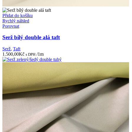
Přidat do košíku
Rychlý náhled
Porovnat
Serž bílý double alá taft
Serž
,
Taft
1.500,00
Kč
/1m
s DPH