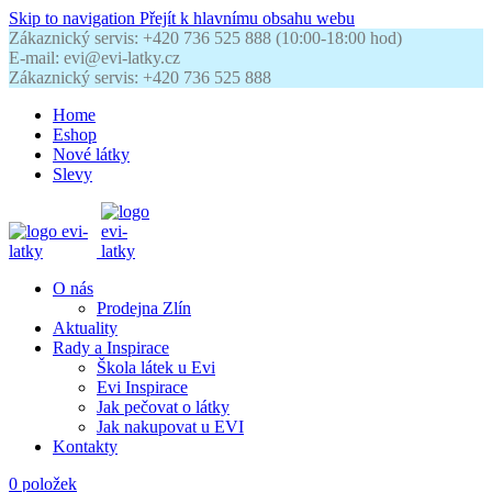
Skip to navigation
Přejít k hlavnímu obsahu webu
Zákaznický servis: +420 736 525 888 (10:00-18:00 hod)
E-mail: evi@evi-latky.cz
Zákaznický servis: +420 736 525 888
Home
Eshop
Nové látky
Slevy
O nás
Prodejna Zlín
Aktuality
Rady a Inspirace
Škola látek u Evi
Evi Inspirace
Jak pečovat o látky
Jak nakupovat u EVI
Kontakty
0
položek