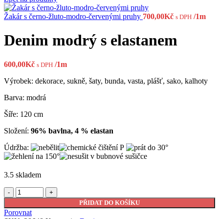
Žakár s černo-žluto-modro-červenými pruhy
700,00
Kč
/1m
s DPH
Denim modrý s elastanem
600,00
Kč
/1m
s DPH
Výrobek: dekorace, sukně, šaty, bunda, vasta, plášť, sako, kalhoty
Barva: modrá
Šíře: 120 cm
Složení:
96% bavlna, 4 % elastan
Údržba:
3.5 skladem
Denim
modrý
PŘIDAT DO KOŠÍKU
s
Porovnat
elastanem