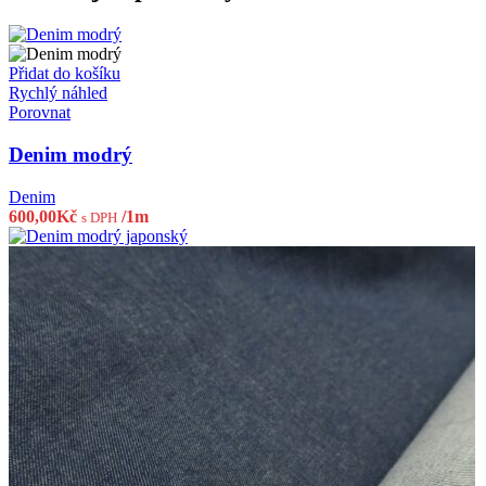
Přidat do košíku
Rychlý náhled
Porovnat
Denim modrý
Denim
600,00
Kč
/1m
s DPH