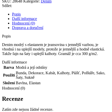
SKU:
28648
Kategorie:
Denim
množství
Sdílet:
Popis
Další informace
Hodnocení (0)
Doprava a doručení
Popis
Denim modrý s elastanem je jeansovina s jemnější vazbou, je
vhodná i na uplejší modely, protože je jemnější a hodně elastická.
Takže fajn na šaty i uplejší kalhoty. Gramáž je cca 300 g/m2.
Další informace
Barva
Modrá a její odstíny
Bunda
,
Dekorace
,
Kabát
,
Kalhoty
,
Plášť
,
Polštáře
,
Sako
,
Použití
Šaty
,
Sukně
Složení
Bavlna
,
Elastan
Hodnocení (0)
Recenze
Zatím zde nejsou žádné recenze.