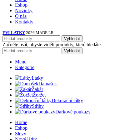
Eshop
Novinky
O nás
Kontakty
EVI-LATKY
2026 MADE LR
Vyhledat
Začněte psát, abyste viděli produkty, které hledáte.
Vyhledat
Menu
Kategorie
Látky
Damašek
Žakár
Žoržet
Dekorační látky
Střihy
Dárkové poukazy
Home
Eshop
Slevy
Nové látky