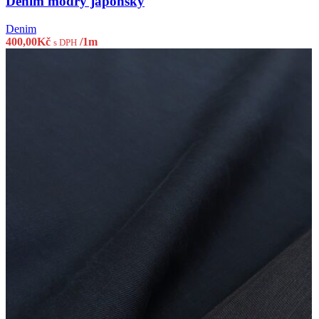
Denim modrý japonský
Denim
400,00
Kč
/1m
s DPH