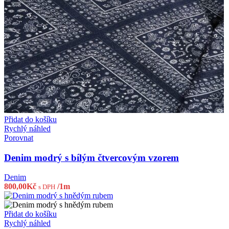
Přidat do košíku
Rychlý náhled
Porovnat
Denim modrý s bílým čtvercovým vzorem
Denim
800,00
Kč
/1m
s DPH
Přidat do košíku
Rychlý náhled