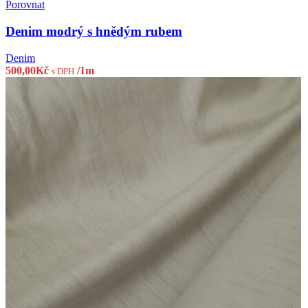
Porovnat
Denim modrý s hnědým rubem
Denim
500,00
Kč
/1m
s DPH