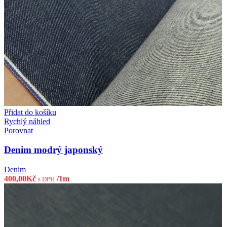
Přidat do košíku
Rychlý náhled
Porovnat
Denim modrý japonský
Denim
400,00
Kč
/1m
s DPH