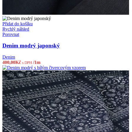
Přidat do košíku
Rychlý náhled
Porovnat
Denim modrý japonský
Denim
400,00
Kč
/1m
s DPH