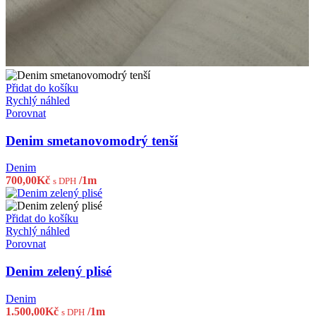
Přidat do košíku
Rychlý náhled
Porovnat
Denim smetanovomodrý tenší
Denim
700,00
Kč
/1m
s DPH
Přidat do košíku
Rychlý náhled
Porovnat
Denim zelený plisé
Denim
1.500,00
Kč
/1m
s DPH