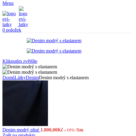
Menu
0
položek
Kliknutím zvětšíte
Domů
Látky
Denim
Denim modrý s elastanem
Denim modrý plisé
1.800,00
Kč
/1m
s DPH
Zpět na produkty