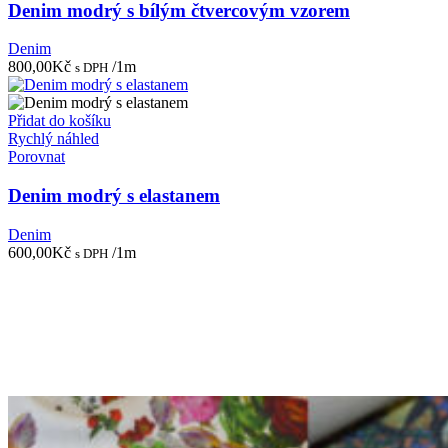
Denim modrý s bílým čtvercovým vzorem
Denim
800,00
Kč
/1m
s DPH
Přidat do košíku
Rychlý náhled
Porovnat
Denim modrý s elastanem
Denim
600,00
Kč
/1m
s DPH