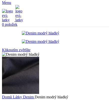
Menu
0
položek
Kliknutím zvětšíte
Domů
Látky
Denim
Denim modrý hladký