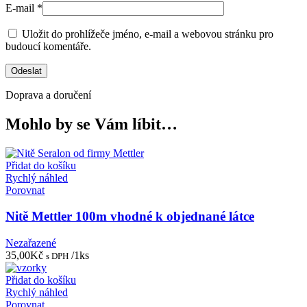
E-mail
*
Uložit do prohlížeče jméno, e-mail a webovou stránku pro
budoucí komentáře.
Doprava a doručení
Mohlo by se Vám líbit…
Přidat do košíku
Rychlý náhled
Porovnat
Nitě Mettler 100m vhodné k objednané látce
Nezařazené
35,00
Kč
/1ks
s DPH
Přidat do košíku
Rychlý náhled
Porovnat