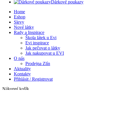
Dárkové poukazy
Home
Eshop
Slevy
Nové látky
Rady a Inspirace
Škola látek u Evi
Evi inspirace
Jak pečovat o látky
Jak nakupovat u EVI
O nás
Prodejna Zlín
Aktuality
Kontakty
Přihlásit / Registrovat
Nákupní košík
Zavřít
Přihlásit se
Zavřít
Ještě nemáte účet?
Vytvořit účet