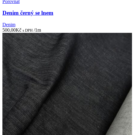
Porovnat
Denim černý se lnem
Denim
500,00
Kč
/1m
s DPH