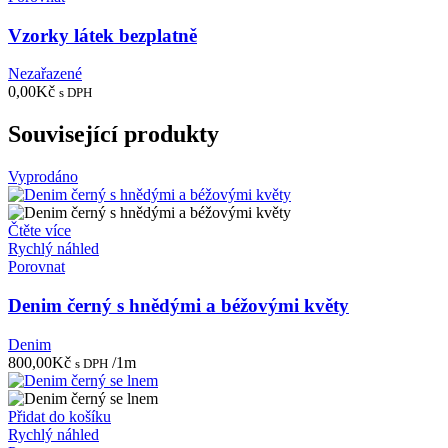
Vzorky látek bezplatně
Nezařazené
0,00
Kč
s DPH
Související produkty
Vyprodáno
Čtěte více
Rychlý náhled
Porovnat
Denim černý s hnědými a béžovými květy
Denim
800,00
Kč
/1m
s DPH
Přidat do košíku
Rychlý náhled