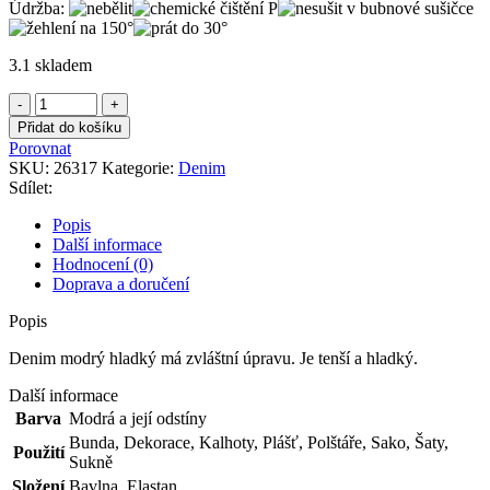
Údržba:
3.1 skladem
Denim
modrý
Přidat do košíku
hladký
Porovnat
množství
SKU:
26317
Kategorie:
Denim
Sdílet:
Popis
Další informace
Hodnocení (0)
Doprava a doručení
Popis
Denim modrý hladký má zvláštní úpravu. Je tenší a hladký.
Další informace
Barva
Modrá a její odstíny
Bunda
,
Dekorace
,
Kalhoty
,
Plášť
,
Polštáře
,
Sako
,
Šaty
,
Použití
Sukně
Složení
Bavlna
,
Elastan