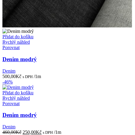
Přidat do košíku
Rychlý náhled
Porovnat
Denim modrý
Denim
500,00
Kč
/1m
s DPH
-46%
Přidat do košíku
Rychlý náhled
Porovnat
Denim modrý
Denim
Původní
Aktuální
460,00
Kč
250,00
Kč
/1m
s DPH