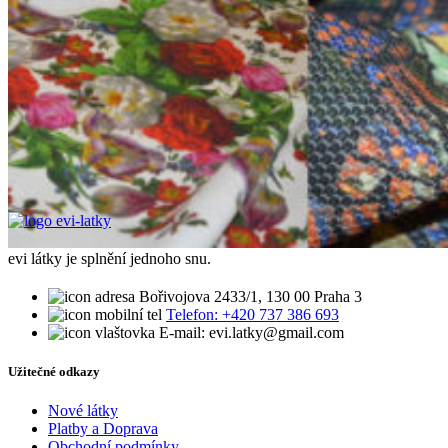
evi látky je splnění jednoho snu.
Bořivojova 2433/1, 130 00 Praha 3
Telefon: +420 737 386 693
E-mail: evi.latky@gmail.com
Užitečné odkazy
Nové látky
Platby a Doprava
Obchodní podmínky