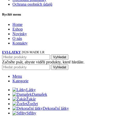
Ochrana osobních údajů
Rychlé menu
Home
Eshop
Novinky
O nás
Kontakty
EVI-LATKY
2026 MADE LR
Vyhledat
Začněte psát, abyste viděli produkty, které hledáte.
Vyhledat
Menu
Kategorie
Látky
Damašek
Žakár
Žoržet
Dekorační látky
Střihy