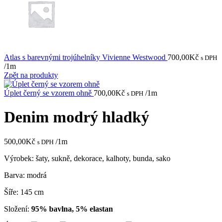
Atlas s barevnými trojúhelníky Vivienne Westwood
700,00
Kč
s DPH
/1m
Zpět na produkty
Úplet černý se vzorem ohně
700,00
Kč
/1m
s DPH
Denim modrý hladký
500,00
Kč
/1m
s DPH
Výrobek: šaty, sukně, dekorace, kalhoty, bunda, sako
Barva: modrá
Šíře: 145 cm
Složení:
95% bavlna, 5% elastan