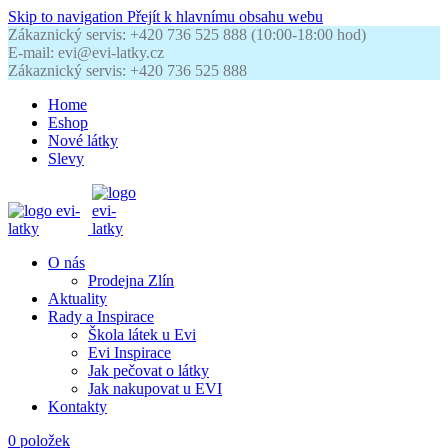
Skip to navigation
Přejít k hlavnímu obsahu webu
Zákaznický servis: +420 736 525 888 (10:00-18:00 hod)
E-mail: evi@evi-latky.cz
Zákaznický servis: +420 736 525 888
Home
Eshop
Nové látky
Slevy
O nás
Prodejna Zlín
Aktuality
Rady a Inspirace
Škola látek u Evi
Evi Inspirace
Jak pečovat o látky
Jak nakupovat u EVI
Kontakty
0
položek