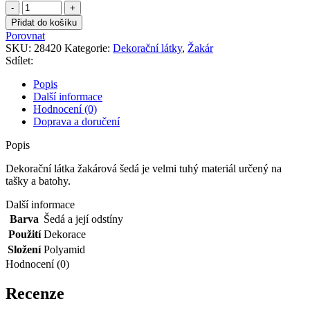
Dekorační
látka
Přidat do košíku
žakárová
Porovnat
šedá
SKU:
28420
Kategorie:
Dekorační látky
,
Žakár
množství
Sdílet:
Popis
Další informace
Hodnocení (0)
Doprava a doručení
Popis
Dekorační látka žakárová šedá je velmi tuhý materiál určený na
tašky a batohy.
Další informace
Barva
Šedá a její odstíny
Použití
Dekorace
Složení
Polyamid
Hodnocení (0)
Recenze