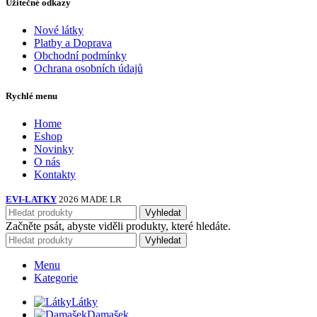
Užitečné odkazy
Nové látky
Platby a Doprava
Obchodní podmínky
Ochrana osobních údajů
Rychlé menu
Home
Eshop
Novinky
O nás
Kontakty
EVI-LATKY
2026 MADE LR
Vyhledat
Začněte psát, abyste viděli produkty, které hledáte.
Vyhledat
Menu
Kategorie
Látky
Damašek