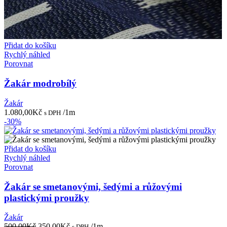
Přidat do košíku
Rychlý náhled
Porovnat
Žakár modrobílý
Žakár
1.080,00
Kč
/1m
s DPH
-30%
Přidat do košíku
Rychlý náhled
Porovnat
Žakár se smetanovými, šedými a růžovými
plastickými proužky
Žakár
Původní
Aktuální
500,00
Kč
350,00
Kč
/1m
s DPH