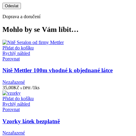
Doprava a doručení
Mohlo by se Vám líbit…
Přidat do košíku
Rychlý náhled
Porovnat
Nitě Mettler 100m vhodné k objednané látce
Nezařazené
35,00
Kč
/1ks
s DPH
Přidat do košíku
Rychlý náhled
Porovnat
Vzorky látek bezplatně
Nezařazené