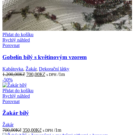
Přidat do košíku
Rychlý náhled
Porovnat
Gobelín bílý s květinovým vzorem
Kabátovka
,
Žakár
,
Dekorační látky
Původní
Aktuální
1.200,00
Kč
700,00
Kč
/1m
s DPH
cena
cena
-50%
byla:
je:
1.200,00Kč.
700,00Kč.
Přidat do košíku
Rychlý náhled
Porovnat
Žakár bílý
Žakár
Původní
Aktuální
700,00
Kč
350,00
Kč
/1m
s DPH