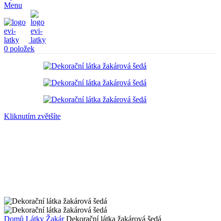
Menu
0
položek
Kliknutím zvětšíte
Domů
Látky
Žakár
Dekorační látka žakárová šedá