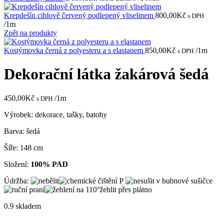
Krepdešín cihlově červený podlepený vliselinem
800,00
Kč
s DPH
/1m
Zpět na produkty
Kostýmovka černá z polyesteru a s elastanem
850,00
Kč
/1m
s DPH
Dekorační látka žakárová šedá
450,00
Kč
/1m
s DPH
Výrobek: dekorace, tašky, batohy
Barva: šedá
Šíře: 148 cm
Složení:
100% PAD
Údržba:
žehlit přes plátno
0.9 skladem