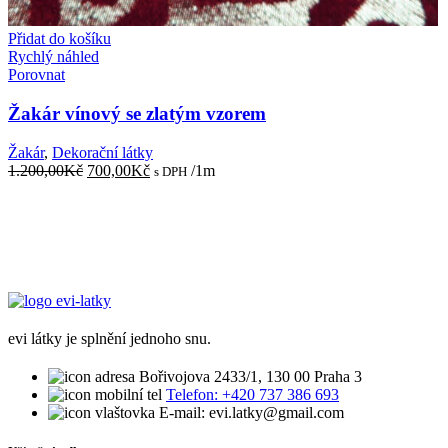
Přidat do košíku
Rychlý náhled
Porovnat
Žakár vínový se zlatým vzorem
Žakár
,
Dekorační látky
Původní
Aktuální
1.200,00
Kč
700,00
Kč
/1m
s DPH
cena
cena
byla:
je:
1.200,00Kč.
700,00Kč.
evi látky je splnění jednoho snu.
Bořivojova 2433/1, 130 00 Praha 3
Telefon: +420 737 386 693
E-mail: evi.latky@gmail.com