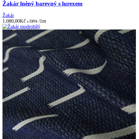
Žakár lněný barevný s lurexem
Žakár
1.080,00
Kč
/1m
s DPH