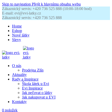
Skip to navigation
Přejít k hlavnímu obsahu webu
Zákaznický servis: +420 736 525 888 (10:00-18:00 hod)
E-mail: evi@evi-latky.cz
Zákaznický servis: +420 736 525 888
Home
Eshop
Nové látky
Slevy
O nás
Prodejna Zlín
Aktuality
Rady a Inspirace
Škola látek u Evi
Evi Inspirace
Jak pečovat o látky
Jak nakupovat u EVI
Kontakty
0
položek