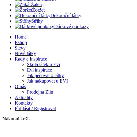
Žakár
Žoržet
Dekorační látky
Střihy
Dárkové poukazy
Home
Eshop
Slevy
Nové látky
Rady a Inspirace
Škola látek u Evi
Evi inspirace
Jak pečovat o látky
Jak nakupovat u EVI
O nás
Prodejna Zlín
Aktuality
Kontakty
Přihlásit / Registrovat
Nákupní košík
Zavřít
Přihlásit se
Zavřít