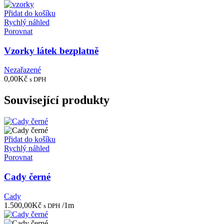
Přidat do košíku
Rychlý náhled
Porovnat
Vzorky látek bezplatně
Nezařazené
0,00
Kč
s DPH
Související produkty
Přidat do košíku
Rychlý náhled
Porovnat
Cady černé
Cady
1.500,00
Kč
/1m
s DPH