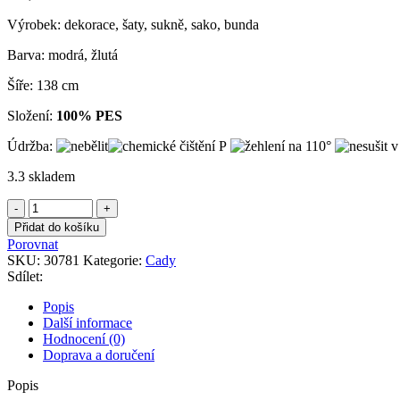
Výrobek: dekorace, šaty, sukně, sako, bunda
Barva: modrá, žlutá
Šíře: 138 cm
Složení:
100% PES
Údržba:
3.3 skladem
Cady
modré/
Přidat do košíku
žluté
Porovnat
double
SKU:
30781
Kategorie:
Cady
množství
Sdílet:
Popis
Další informace
Hodnocení (0)
Doprava a doručení
Popis