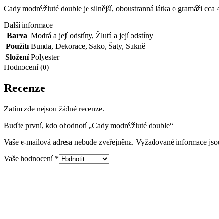
Cady modré/žluté double je silnější, oboustranná látka o gramáži cca
Další informace
Barva
Modrá a její odstíny
,
Žlutá a její odstíny
Použití
Bunda
,
Dekorace
,
Sako
,
Šaty
,
Sukně
Složení
Polyester
Hodnocení (0)
Recenze
Zatím zde nejsou žádné recenze.
Buďte první, kdo ohodnotí „Cady modré/žluté double“
Vaše e-mailová adresa nebude zveřejněna.
Vyžadované informace js
Vaše hodnocení
*