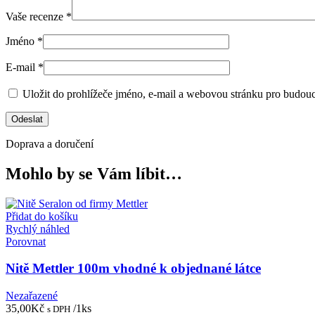
Vaše recenze
*
Jméno
*
E-mail
*
Uložit do prohlížeče jméno, e-mail a webovou stránku pro budou
Doprava a doručení
Mohlo by se Vám líbit…
Přidat do košíku
Rychlý náhled
Porovnat
Nitě Mettler 100m vhodné k objednané látce
Nezařazené
35,00
Kč
/1ks
s DPH