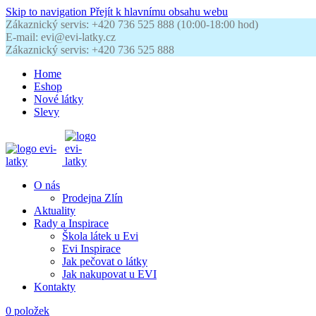
Skip to navigation
Přejít k hlavnímu obsahu webu
Zákaznický servis: +420 736 525 888 (10:00-18:00 hod)
E-mail: evi@evi-latky.cz
Zákaznický servis: +420 736 525 888
Home
Eshop
Nové látky
Slevy
O nás
Prodejna Zlín
Aktuality
Rady a Inspirace
Škola látek u Evi
Evi Inspirace
Jak pečovat o látky
Jak nakupovat u EVI
Kontakty
0
položek