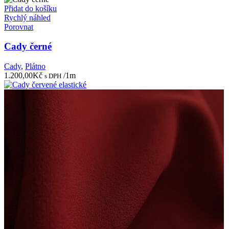
Přidat do košíku
Rychlý náhled
Porovnat
Cady černé
Cady
,
Plátno
1.200,00
Kč
/1m
s DPH