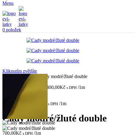
Menu
0
položek
Kliknutím zvětšíte
Domů
Látky
Cady
Cady modré/žluté double
Taft černý hedvábný
1.400,00
Kč
/1m
s DPH
Zpět na produkty
Žoržet černý
600,00
Kč
/1m
s DPH
Cady modré/žluté double
700,00
Kč
/1m
s DPH