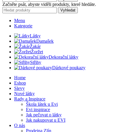
Začněte psát, abyste viděli produkty, které hledáte.
Vyhledat
Menu
Kategorie
Látky
Damašek
Žakár
Žoržet
Dekorační látky
Střihy
Dárkové poukazy
Home
Eshop
Slevy
Nové látky
Rady a Inspirace
Škola látek u Evi
Evi inspirace
Jak pečovat o látky
Jak nakupovat u EVI
O nás
Prodejna Zlín