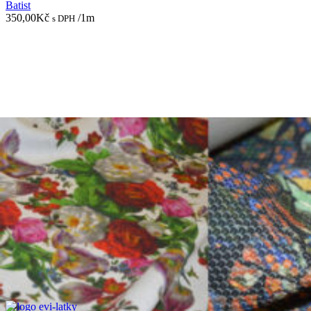
Batist
350,00
Kč
/1m
s DPH