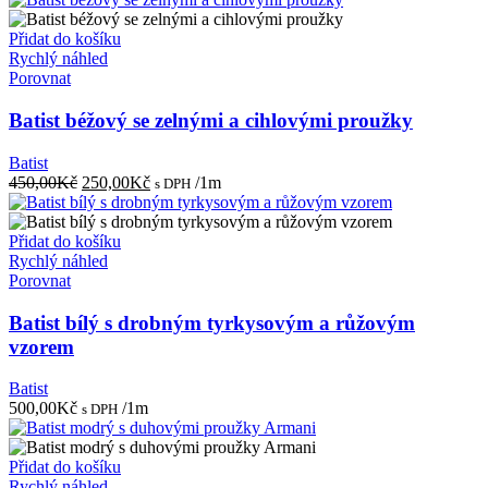
Přidat do košíku
Rychlý náhled
Porovnat
Batist béžový se zelnými a cihlovými proužky
Batist
Původní
Aktuální
450,00
Kč
250,00
Kč
/1m
s DPH
cena
cena
byla:
je:
450,00Kč.
250,00Kč.
Přidat do košíku
Rychlý náhled
Porovnat
Batist bílý s drobným tyrkysovým a růžovým
vzorem
Batist
500,00
Kč
/1m
s DPH
Přidat do košíku
Rychlý náhled