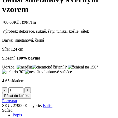
vzorem
700,00
Kč
/1m
s DPH
Výrobek: dekorace, sukně, šaty, tunika, košile, šátek
Barva: smetanová, černá
Šíře: 124 cm
Složení:
100% bavlna
Údržba:
4.65 skladem
Batist
smetanový
Přidat do košíku
s
Porovnat
černým
SKU:
27900
Kategorie:
Batist
vzorem
Sdílet:
množství
Popis