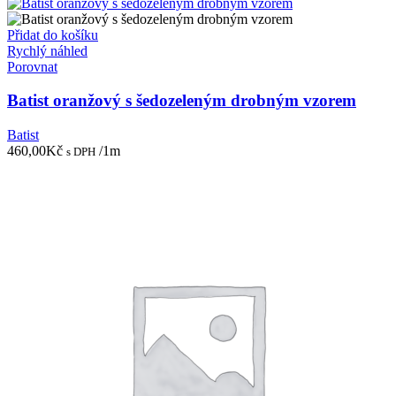
Přidat do košíku
Rychlý náhled
Porovnat
Batist oranžový s šedozeleným drobným vzorem
Batist
460,00
Kč
/1m
s DPH