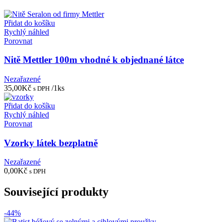
Přidat do košíku
Rychlý náhled
Porovnat
Nitě Mettler 100m vhodné k objednané látce
Nezařazené
35,00
Kč
/1ks
s DPH
Přidat do košíku
Rychlý náhled
Porovnat
Vzorky látek bezplatně
Nezařazené
0,00
Kč
s DPH
Související produkty
-44%