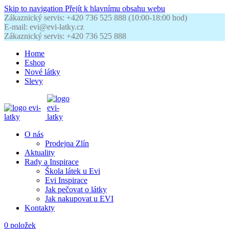
Skip to navigation
Přejít k hlavnímu obsahu webu
Zákaznický servis: +420 736 525 888 (10:00-18:00 hod)
E-mail: evi@evi-latky.cz
Zákaznický servis: +420 736 525 888
Home
Eshop
Nové látky
Slevy
O nás
Prodejna Zlín
Aktuality
Rady a Inspirace
Škola látek u Evi
Evi Inspirace
Jak pečovat o látky
Jak nakupovat u EVI
Kontakty
0
položek