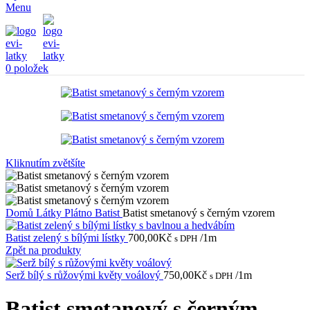
Menu
0
položek
Kliknutím zvětšíte
Domů
Látky
Plátno
Batist
Batist smetanový s černým vzorem
Batist zelený s bílými lístky
700,00
Kč
/1m
s DPH
Zpět na produkty
Serž bílý s růžovými květy voálový
750,00
Kč
/1m
s DPH
Batist smetanový s černým