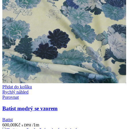
Přidat do košíku
Rychlý náhled
Porovnat
Batist modrý se vzorem
Batist
600,00
Kč
/1m
s DPH