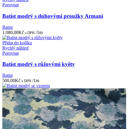
Porovnat
Batist modrý s duhovými proužky Armani
Batist
1.080,00
Kč
/1m
s DPH
Přidat do košíku
Rychlý náhled
Porovnat
Batist modrý s růžovými květy
Batist
500,00
Kč
/1m
s DPH